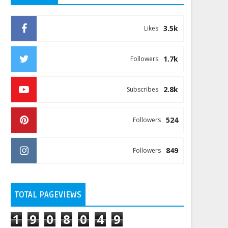
3.5k
Likes
1.7k
Followers
2.8k
Subscribes
524
Followers
849
Followers
TOTAL PAGEVIEWS
1
9
0
8
0
4
9