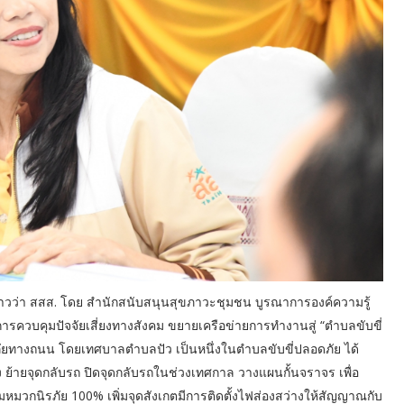
ล่าวว่า สสส. โดย สำนักสนับสนุนสุขภาวะชุมชน บูรณาการองค์ความรู้
วบคุมปัจจัยเสี่ยงทางสังคม ขยายเครือข่ายการทำงานสู่ “ตำบลขับขี่
ัยทางถนน โดยเทศบาลตำบลปัว เป็นหนึ่งในตำบลขับขี่ปลอดภัย ได้
ง ย้ายจุดกลับรถ ปิดจุดกลับรถในช่วงเทศกาล วางแผนกั้นจราจร เพื่อ
หมวกนิรภัย 100% เพิ่มจุดสังเกตมีการติดตั้งไฟส่องสว่างให้สัญญาณกับ