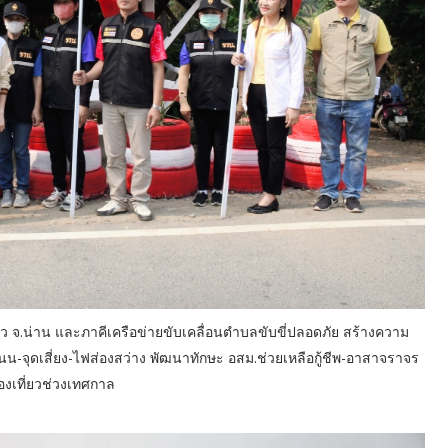
ว จ.น่าน และภาคีเครือข่ายขับเคลื่อนตำบลขับขี่ปลอดภัย สร้างความ
นน-จุดเสี่ยง-ไฟส่องสว่าง พัฒนาทักษะ อสม.ช่วยเหลือกู้ชีพ-อาสาจราจร
องเที่ยวช่วงเทศกาล