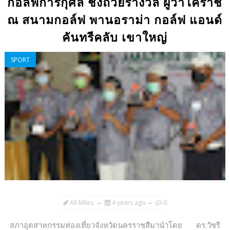
กอล์ฟการกุศล ชิงถ้วยรางวัล ผู้ว่าโคราช
ณ สนามกอล์ฟ พานอราม่า กอล์ฟ แอนด์
คันทรีคลับ เขาใหญ่
SPORT
All Miles
4 years ago
0
สภาอุตสาหกรรมท่องเที่ยวจังหวัดนครราชสีมานำโดย ดร.วัชรี