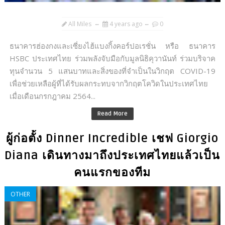
All Miles
4 years ago
0
ธนาคารฮ่องกงและเซี่ยงไฮ้แบงกิ้งคอร์ปอเรชั่น หรือ ธนาคาร
HSBC ประเทศไทย ร่วมพลังจับมือกับมูลนิธิคุวานันท์ ร่วมบริจาค
ทุนจำนวน 5 แสนบาทและสิ่งของที่จำเป็นในวิกฤต COVID-19
เพื่อช่วยเหลือผู้ที่ได้รับผลกระทบจากวิกฤตโควิดในประเทศไทย
เมื่อเดือนกรกฎาคม 2564...
Read More
ผู้ก่อตั้ง Dinner Incredible เชฟ Giorgio
Diana เดินทางมาถึงประเทศไทยแล้วเป็น
คนแรกของทีม
OTHER