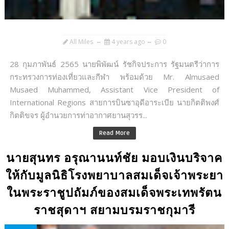
All Miles
4 years ago
0
28 กุมภาพันธ์ 2565 นายพิพัฒน์ รัชกิจประการ รัฐมนตรีว่าการ
กระทรวงการท่องเที่ยวและกีฬา พร้อมด้วย Mr. Almusaed
Musaed Muhammed, Assistant Vice President of
International Regions สายการบินซาอุดีอาระเบีย นายกิตติพงศ์
กิตติขจร ผู้อำนวยการท่าอากาศยานสุวรร...
Read More
นายสุนทร อรุณานนท์ชัย มอบเงินบริจาค
ให้กับมูลนิธิโรงพยาบาลสมเด็จเจ้าพระยา
ในพระราชูปถัมภ์ของสมเด็จพระเทพรัตน
ราชสุดาฯ สยามบรมราชกุมารี