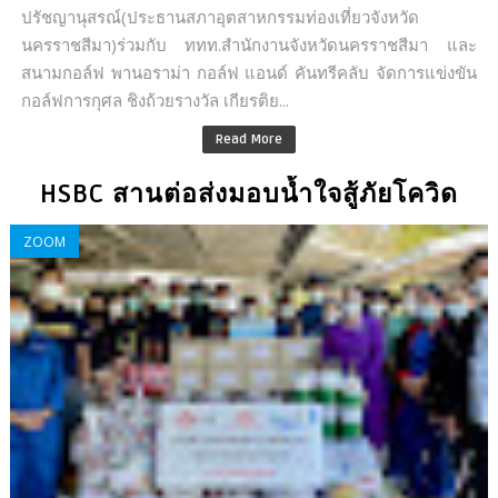
ปรัชญานุสรณ์(ประธานสภาอุตสาหกรรมท่องเที่ยวจังหวัด
นครราชสีมา)ร่วมกับ ททท.สำนักงานจังหวัดนครราชสีมา และ
สนามกอล์ฟ พานอราม่า กอล์ฟ แอนด์ คันทรีคลับ จัดการแข่งขัน
กอล์ฟการกุศล ชิงถ้วยรางวัล เกียรติย...
Read More
HSBC สานต่อส่งมอบน้ำใจสู้ภัยโควิด
ZOOM