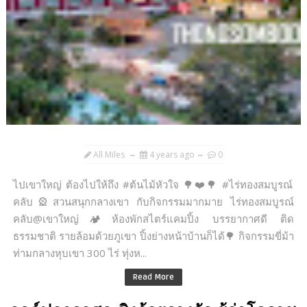
All Miles
4 years ago
0
ไปเขาใหญ่ ต้องไปให้ถึง #ต้นไม้หัวใจ 🌳❤️🌳 #ไร่ทองสมบูรณ์
คลับ🎡สวนสนุกกลางเขา กับกิจกรรมมากมาย ไร่ทองสมบูรณ์
คลับ@เขาใหญ่🏕ห้องพักสไตร์แคมปิ้ง บรรยากาศดี ติด
ธรรมชาติ รายล้อมด้วยภูเขา ปิ้งย่างหน้าบ้านก็ได้🌳 กิจกรรมขี่ม้า
ท่ามกลางหุบเขา 300 ไร่ ทุ่งห...
Read More