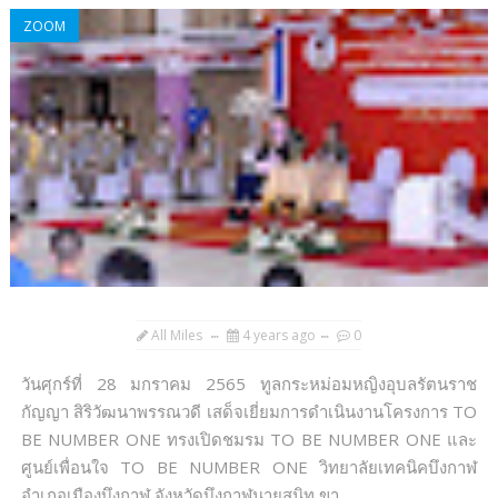
ZOOM
All Miles
4 years ago
0
วันศุกร์ที่ 28 มกราคม 2565 ทูลกระหม่อมหญิงอุบลรัตนราช
กัญญา สิริวัฒนาพรรณวดี เสด็จเยี่ยมการดำเนินงานโครงการ TO
BE NUMBER ONE ทรงเปิดชมรม TO BE NUMBER ONE และ
ศูนย์เพื่อนใจ TO BE NUMBER ONE วิทยาลัยเทคนิคบึงกาฬ
อำเภอเมืองบึงกาฬ จังหวัดบึงกาฬนายสนิท ขา...