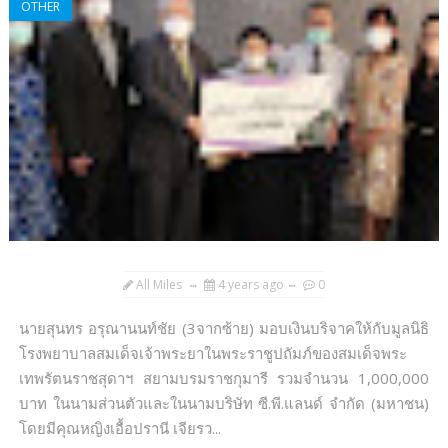
OTHER
All Miles
4 years ago
0
นายสุนทร อรุณานนท์ชัย (3จากซ้าย) มอบเงินบริจาคให้กับมูลนิธิ
โรงพยาบาลสมเด็จเจ้าพระยาในพระราชูปถัมภ์ของสมเด็จพระ
เทพรัตนราชสุดาฯ สยามบรมราชกุมารี รวมจำนวน 1,000,000
บาท ในนามส่วนตัวและในนามบริษัท ซี.พี.แลนด์ จำกัด (มหาชน)
โดยมีคุณหญิงเอื้อปรานี เจียรว...