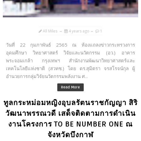
All Miles
4 years ago
1
วันที่ 22 กุมภาพันธ์ 2565 ณ ห้องแถลงข่าวกระทรวงการ
อุดมศึกษา วิทยาศาสตร์ วิจัยและนวัตกรรม (อว.) อาคาร
พระจอมเกล้า กรุงเทพฯ สำนักงานพัฒนาวิทยาศาสตร์และ
เทคโนโลยีแห่งชาติ (สวทช.) โดย ดร.สุมิตรา จรสโรจน์กุล ผู้
อำนวยการกลุ่มวิจัยนวัตกรรมพลังงาน ศ...
Read More
ทูลกระหม่อมหญิงอุบลรัตนราชกัญญา สิริ
วัฒนาพรรณวดี เสด็จติดตามการดำเนิน
งานโครงการ TO BE NUMBER ONE ณ
จังหวัดบึงกาฬ