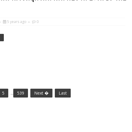
5 years ago
0
e
5
...
539
Next �
Last