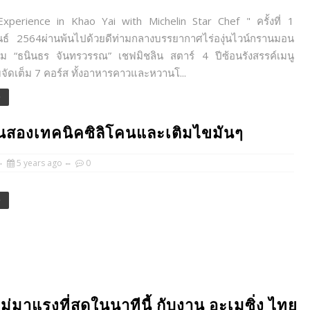
Experience in Khao Yai with Michelin Star Chef " ครั้งที่ 1
นธ์ 2564ผ่านพ้นไปด้วยดีท่ามกลางบรรยากาศไร่องุ่นไวน์กรานมอน
ุ่ม “ธนินธร จันทรวรรณ” เชฟมิชลิน สตาร์ 4 ปีซ้อนรังสรรค์เมนู
ัดเต็ม 7 คอร์ส ทั้งอาหารคาวและหวานโ...
e
านสองเทคนิคซิลิโคนและเติมไขมันๆ
5 years ago
0
e
่มาแรงที่สุดในนาทีนี้ กับงาน อะเมซิ่ง ไทย