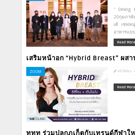
" Dining 
20กุมภาพั
เต้ เชฟหน
อาหารแบบจ
Read Mor
เสริมหน้าอก “Hybrid Breast” ผส
All Miles
ZOOM
Read Mor
ททท ร่วมปลุกภูเก็ตกับเทรนด์กีฬาใหม