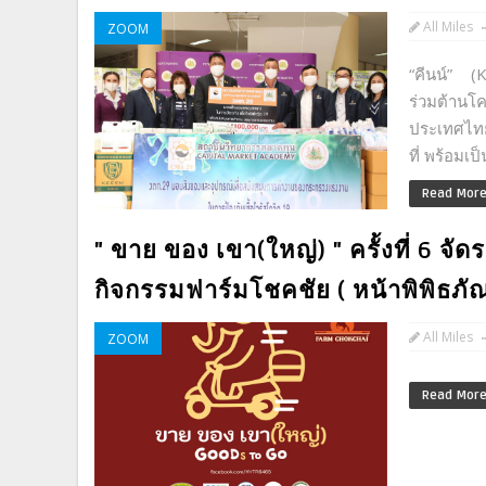
All Miles
ZOOM
“คีนน์” (
ร่วมต้าน
ประเทศไทย
ที่ พร้อมเป
Read Mor
" ขาย ของ เขา(ใหญ่) " ครั้งที่ 6 จั
กิจกรรมฟาร์มโชคชัย ( หน้าพิพิธภ
All Miles
ZOOM
Read Mor