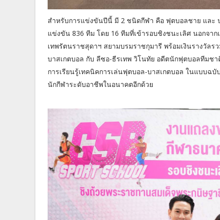
สำหรับการแข่งขันปีนี้ มี 2 ชนิดกีฬา คือ ฟุตบอลชาย และ
แข่งขัน 836 ทีม โดย 16 ทีมที่เข้ารอบชิงชนะเลิศ นอกจ
เทพรัตนราชสุดาฯ สยามบรมราชกุมารี พร้อมเงินรางวัลรวมก
บาสเกตบอล กับ ลีซอ-ธีรเทพ วิโนทัย อดีตนักฟุตบอลทีมชา
การเรียนรู้เทคนิคการเล่นฟุตบอล-บาสเกตบอล ในแบบฉบับข
นักกีฬาระดับอาชีพในอนาคตอีกด้วย