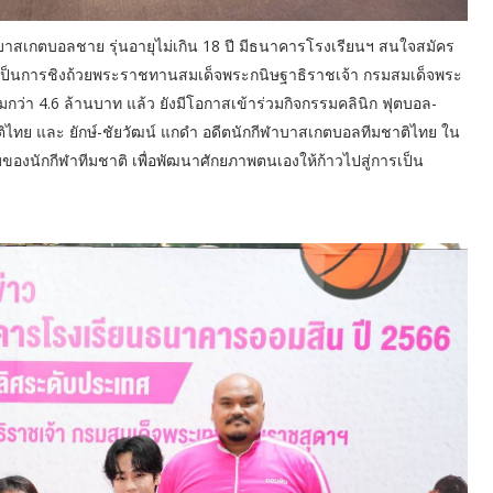
 บาสเกตบอลชาย รุ่นอายุไม่เกิน 18 ปี มีธนาคารโรงเรียนฯ สนใจสมัคร
ากเป็นการชิงถ้วยพระราชทานสมเด็จพระกนิษฐาธิราชเจ้า กรมสมเด็จพระ
ว่า 4.6 ล้านบาท แล้ว ยังมีโอกาสเข้าร่วมกิจกรรมคลินิก ฟุตบอล-
ติไทย และ ยักษ์-ชัยวัฒน์ แกดำ อดีตนักกีฬาบาสเกตบอลทีมชาติไทย ใน
องนักกีฬาทีมชาติ เพื่อพัฒนาศักยภาพตนเองให้ก้าวไปสู่การเป็น