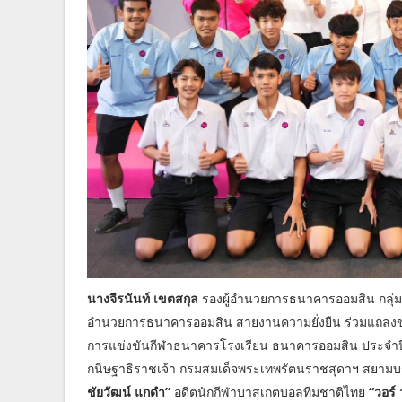
นางจีรนันท์ เขตสกุล
รองผู้อำนวยการธนาคารออมสิน กลุ่ม
อำนวยการธนาคารออมสิน สายงานความยั่งยืน ร่วมแถลงข
การแข่งขันกีฬาธนาคารโรงเรียน ธนาคารออมสิน ประจำป
กนิษฐาธิราชเจ้า กรมสมเด็จพระเทพรัตนราชสุดาฯ สยามบ
ชัยวัฒน์ แกดำ”
อดีตนักกีฬาบาสเกตบอลทีมชาติไทย
“วอร์ 