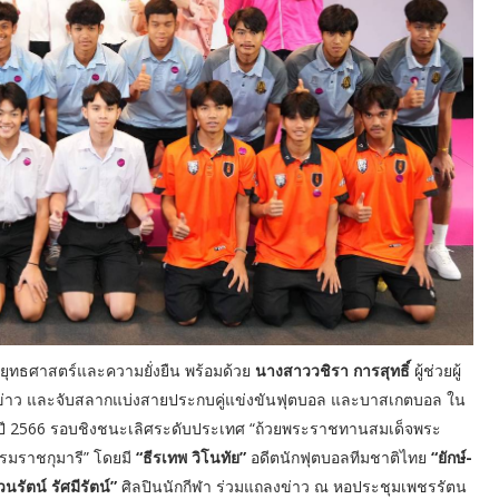
ยุทธศาสตร์และความยั่งยืน พร้อมด้วย
นางสาววชิรา การสุทธิ์
ผู้ช่วยผู้
่าว และจับสลากแบ่งสายประกบคู่แข่งขันฟุตบอล และบาสเกตบอล ใน
ี 2566 รอบชิงชนะเลิศระดับประเทศ “ถ้วยพระราชทานสมเด็จพระ
รมราชกุมารี” โดยมี
“ธีรเทพ วิโนทัย”
อดีตนักฟุตบอลทีมชาติไทย
“ยักษ์-
วนรัตน์ รัศมีรัตน์”
ศิลปินนักกีฬา ร่วมแถลงข่าว ณ หอประชุมเพชรรัตน