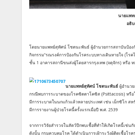
นายแพทย์
อธิ
โดยนายแพทย์สุทัศน์ โชตนะพันธ์ ผู้อำนวยการสถาบันป้อง
กิจกรรม“รณรงค์การป้องกันโรคระบบทางเดินหายใจ (โรคไข้น
ชั้น 1 อาคารสถานีขนส่งผู้โดยสารกรุงเทพ (จตุจักร) หรือ
นายแพทย์สุทัศน์ โชตนะพันธ์
ผู้อำนว
กรณีพบการระบาดของโรคซิตตาโคซิส (Psittacosis) หรือโร
มีการระบาดในนกแก้วแล้วหลายประเทศ เช่น เม็กซิโก สหร
มีการรายงานผู้ป่วยโรคนี้ครั้งแรกเมื่อปี พ.ศ. 2539
จากการวิจัยสำรวจในสัตว์ปีกพบเชื้อที่ทำให้เกิดโรคนี้เช่นก
ดังนั้น กรมควบคุมโรค ได้ดำเนินการเฝ้าระวังผู้ติดเชื้อ