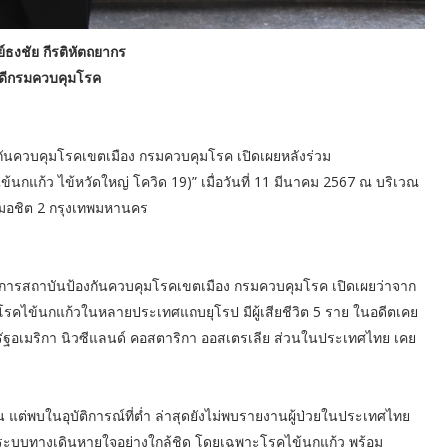
ธงชัย กีรติหัตถยากร
บดีกรมควบคุมโรค
กันควบคุมโรคเขตเมือง กรมควบคุมโรค เปิดเผยหลังร่วม
กแก้ว ไข้หวัดใหญ่ โควิด 19)” เมื่อวันที่ 11 มีนาคม 2567 ณ บริเวณ
 หมอชิต 2 กรุงเทพมหานคร
ยการสถาบันป้องกันควบคุมโรคเขตเมือง กรมควบคุมโรค เปิดเผยว่าจาก
คไข้นกแก้วในหลายประเทศแถบยุโรป มีผู้เสียชีวิต 5 ราย ในอดีตเคย
ัฐอเมริกา นิวซีแลนด์ คอสตาริกา ออสเตรเลีย ส่วนในประเทศไทย เคย
ัน แต่พบในอุบัติการณ์ที่ต่ำ ล่าสุดยังไม่พบรายงานผู้ป่วยในประเทศไทย
โรคระบบทางเดินหายใจอย่างใกล้ชิด โดยเฉพาะโรคไข้นกแก้ว พร้อม