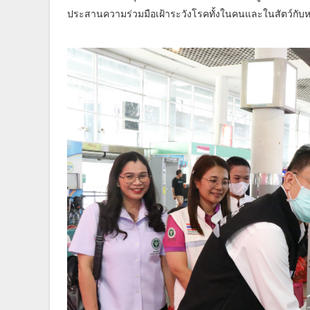
ประสานความร่วมมือเฝ้าระวังโรคทั้งในคนและในสัตว์กับหน