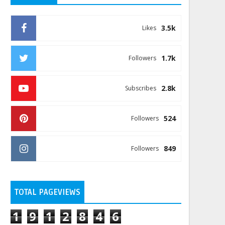
3.5k
Likes
1.7k
Followers
2.8k
Subscribes
524
Followers
849
Followers
TOTAL PAGEVIEWS
1
9
1
2
8
4
6