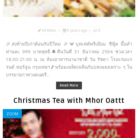
All Miles
5 years ago
0
🎉ส่งท้ายปีเก่าต้อนรับปีใหม่ 🎉🦀บุฟเฟ่ต์พรีเมียม ซีฟู้ด มื้อค่ำ
ท่านละ 999 บาทสุทธิ🔔คืนวันที่ 31 ธันวาคม 2564 ช่วงเวลา
18:30-21.00 น. ณ ห้องอาหารนานาชาติ วัน รัชดา โรงแรมแก
รนด์ ฟอร์จูน กรุงเทพฯ🎵พร้อมเพลิดเพลินกับบทเพลงเพราะ ๆ ใน
บรรยายกาศวงดนตรี...
Read More
Christmas Tea with Mhor Oattt
ZOOM