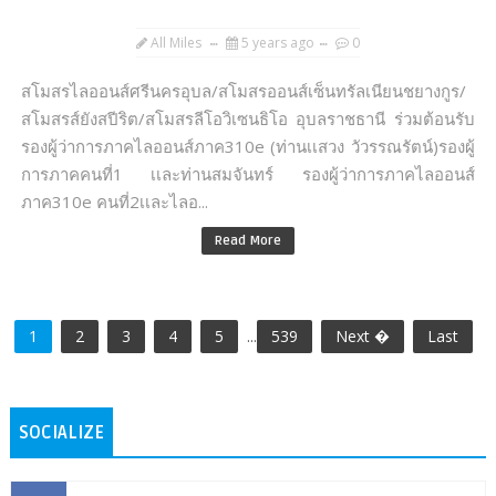
All Miles
5 years ago
0
สโมสรไลออนส์ศรีนครอุบล/สโมสรออนส์เซ็นทรัลเนียนชยางกูร/
สโมสรส์ยังสปีริต/สโมสรลีโอวิเซนธิโอ อุบลราชธานี ร่วมต้อนรับ
รองผู้ว่าการภาคไลออนส์ภาค310e (ท่านเเสวง วัวรรณรัตน์)รองผู้
การภาคคนที่1 เเละท่านสมจันทร์ รองผู้ว่าการภาคไลออนส์
ภาค310e คนที่2เเละไลอ...
Read More
1
2
3
4
5
...
539
Next �
Last
SOCIALIZE