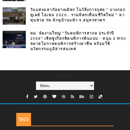
วันแห่งมหากัลยาณมิตร โบว์ลิ่งการกุศล “ บางกอก
ทูเดย์ โอเพ่น 2020 : รวมมิตรเพื่อนชีวิตใหม่ ” หา
ทุนช่วย รพ.จักษุบ้านแพ้ว จ.สมุทรสาคร
พม. จัดงานใหญ่ “วันคนพิการสากล ประจำปี
2568” เชิดชูเกียรติคนพิการต้นแบบ - หนุน 2 MOU
ขยายโอกาสคนพิการสร้างอาชีพ พร้อมใช้
นวัตกรรมภูมิสารสนเทศ
Pages
TAGS