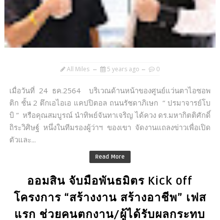
All Miles
5 years ago
0
เมื่อวันที่ 24 ธค.2564 บริเวณด้านหน้าของศูนย์แว่นตาไอซอพ
ติก ชั้น 2 ตึกเอไอเอ แคปปิตอล ถนนรัชดาภิเษก “ ปรมาจารย์โบ
บิ ” หรือคุณสมบูรณ์ นำทิพย์จันทาเจริญ ได้ควง ดร.มหากิตติศักดิ์
ถิระวิศิษฐ์ หนึ่งในทีมรองผู้ว่าฯ ของเขา จัดงานแถลงข่าวเพื่อเปิด
ตัวและ...
Read More
ออมสิน จับมือพันธมิตร Kick off
โครงการ “สร้างงาน สร้างอาชีพ” เฟส
แรก ช่วยคนตกงาน/ผู้ได้รับผลกระทบ