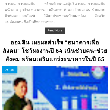
การธนาคารออมสิน พร้อมด้วยคณะผู้บริหารธนาคารออมสิน
พนักงาน ลูกจ้าง ธนาคารออมสินภาค 8 และสื่อมวลชน ร่วมมอบ
ผ้าห่มและเวชภัณฑ์ ให้แก่ประชาชนบ้านผาบ่อง จังหวัด
แม่ฮ่องสอน ซึ่งเป็นกิจกรรมช่วยเ...
Read More
ออมสิน เผยผลสำเร็จ “ธนาคารเพื่อ
สังคม” โชว์ผลงานปี 64 เน้นช่วยคน-ช่วย
สังคม พร้อมเสริมแกร่งธนาคารในปี 65
ZOOM