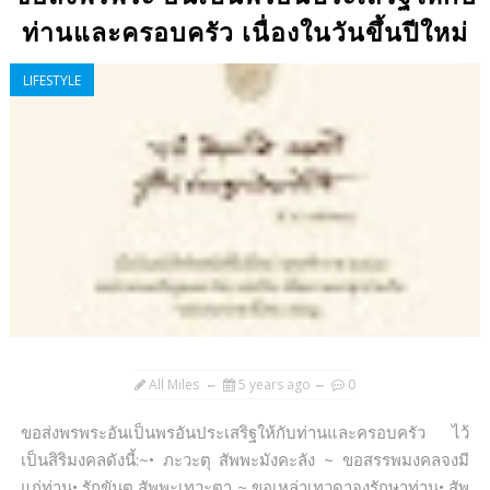
ท่านและครอบครัว เนื่องในวันขึ้นปีใหม่
LIFESTYLE
All Miles
5 years ago
0
ขอส่งพรพระอันเป็นพรอันประเสริฐให้กับท่านและครอบครัว ไว้
เป็นสิริมงคลดังนี้:~• ภะวะตุ สัพพะมังคะลัง ~ ขอสรรพมงคลจงมี
แก่ท่าน• รักขันตุ สัพพะเทวะตา ~ ขอเหล่าเทวดาจงรักษาท่าน• สัพ