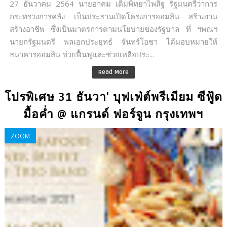
27 ธันวาคม 2564 นายอาคม เติมพิทยาไพสิฐ รัฐมนตรีว่าการ
กระทรวงการคลัง เป็นประธานเปิดโครงการออมสิน สร้างงาน
สร้างอาชีพ ซึ่งเป็นมาตรการตามนโยบายของรัฐบาล ที่ ฯพณฯ
นายกรัฐมนตรี พลเอกประยุทธ์ จันทร์โอชา ได้มอบหมายให้
ธนาคารออมสิน ช่วยฟื้นฟูและช่วยเหลือประ...
Read More
โปรพิเศษ 31 ธันวา' บุฟเฟ่ต์พรีเมียม ซีฟู้ด
มื้อค่ำ @ แกรนด์ ฟอร์จูน กรุงเทพฯ
ZOOM