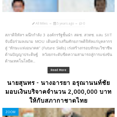
All Miles
5 years ago
0
สภาดิจิทัลฯ ผนึกกำลัง 3 องค์กรรัฐชั้นนำ สดช. สวทช. และ SIIT
จับมือร่วมลงนาม MOU เดินหน้าเสริมศักยภาพดิจิทัลแก่บุคลากร
สู่ “ทักษะแห่งอนาคต” (Future Skills) เร่งสร้างกรอบทักษะวิชาชีพ
ด้านปัญญาประดิษฐ์ หวังยกระดับขีดความสามารถสู่การแข่งขัน
ด้านเทคโนโลยีด...
Read More
นายสุนทร - นางอารยา อรุณานนท์ชัย
มอบเงินบริจาคจำนวน 2,000,000 บาท
ให้กับสภากาชาดไทย
ZOOM