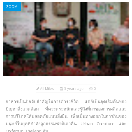
ZOOM
All Miles
5 years ago
0
อาหารเป็นปัจจัยสำคัญในการดำรงชีวิต แต่ก็เป็นจุดเริ่มต้นของ
ปัญหาสิ่งแวดล้อม ที่ควรตระหนักและรู้ถึงที่มาของการผลิตและ
การบริโภคให้ปลอดภัยแบบยั่งยืน เพื่อเป็นทางออกในการกินของ
มนุษย์ในยุคที่กำลังถูกธรรมชาติเอาคืน Urban Creature และ
Oxfam in Thailand จับ...