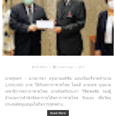
All Miles
5 years ago
0
นายสุนทร - นางอารยา อรุณานนท์ชัย มอบเงินบริจาคจำนวน
2,000,000 บาท ให้กับสภากาชาดไทย โดยมี นายเตช บุนนาค
เลขาธิการสภากาชาดไทย นางจันทร์ประภา วิชิตชลชัย รองผู้
อำนวยการสำนักจัดหารายได้สภากาชาดไทย รับมอบ เพื่อวัตถุ
ประสงค์สนุบสนุนในกิจการกุศลต่าง...
Read More