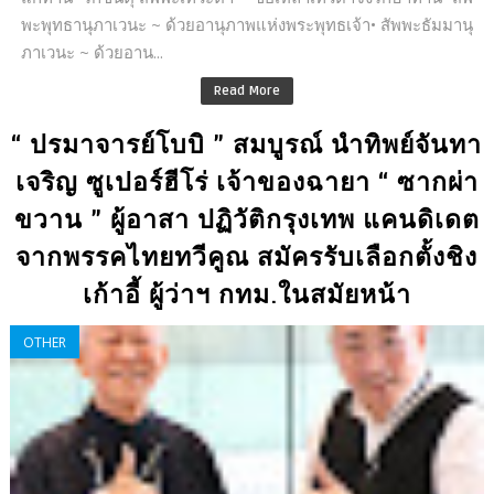
พะพุทธานุภาเวนะ ~ ด้วยอานุภาพแห่งพระพุทธเจ้า• สัพพะธัมมานุ
ภาเวนะ ~ ด้วยอาน...
Read More
“ ปรมาจารย์โบบิ ” สมบูรณ์ นำทิพย์จันทา
เจริญ ซูเปอร์ฮีโร่ เจ้าของฉายา “ ซากผ่า
ขวาน ” ผู้อาสา ปฏิวัติกรุงเทพ แคนดิเดต
จากพรรคไทยทวีคูณ สมัครรับเลือกตั้งชิง
เก้าอี้ ผู้ว่าฯ กทม.ในสมัยหน้า
OTHER