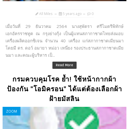
All Miles
5 years ago
0
เมื่อวันที่ 29 ธันวาคม 2564 นางสุพัตรา ศรีไมตรีพิทักษ์
เอกอัครราชทูต ณ กรุงย่างกุ้ง เป็นผู้แทนสภากาชาดไทยส่งมอบ
เครื่องผลิตออกซิเจน จำนวน 40 เครื่อง แก่สภากาชาดเมียนมา
โดยมี ดร. ดอว์ อมายา หม่อว เหนี่ยง รองประธานสภากาชาดเมีย
นมา และคณะผู้บริหาร เป็...
Read More
กรมควบคุมโรค ย้ำ! ใช้หน้ากากผ้า
ป้องกัน "โอมิครอน" ได้แต่ต้องเลือกผ้า
ฝ้ายมัสลิน
ZOOM