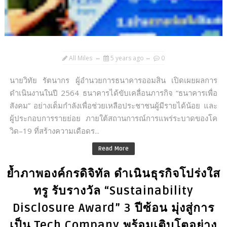
All Miles
5 years ago
0
นายวิทัย รัตนากร ผู้อำนวยการธนาคารออมสิน เปิดเผยผลการ
ดำเนินงานในปี 2564 ธนาคารได้ขับเคลื่อนภารกิจ “ธนาคารเพื่อ
สังคม” อย่างเต็มกำลังเพื่อช่วยเหลือประชาชนผู้มีรายได้น้อย และ
ผู้ประกอบการรายย่อย ภายใต้สถานการณ์การแพร่ระบาดของโค
วิด–19 ที่สร้างความเดือดร...
Read More
ย้ำภาพองค์กรดิจิทัล ดำเนินธุรกิจโปร่งใส
ทรู รับรางวัล “Sustainability
Disclosure Award” 3 ปีซ้อน มุ่งสู่การ
เป็น Tech Company พร้อมเติบโตอย่าง