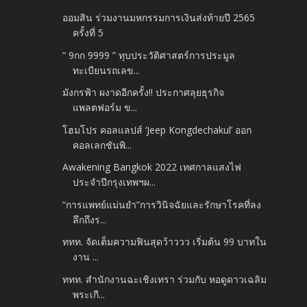
ออมสิน ร่วมงานมหกรรมการเงินส่งท้ายปี 2565
ครั้งที่ 5
“ 9กก 9999 ” ทุบประวัติศาสตร์การประมูล
ทะเบียนรถเลข...
มังกรฟ้า ผงาดอีกครั้ง!! ประกาศลุยธุรกิจ
แพลตฟอร์ม ข...
โฮมโปร คอลแลปส์ ‘Jeep Kongdechakul’ ออก
คอลเลกชันพิ...
Awakening Bangkok 2022 เทศกาลแสงไฟ
ประจำปีกรุงเทพฯผ...
“การแพทย์แม่นยำ”การวินิจฉัยและรักษาโรคที่ลง
ลึกถึงร...
ททท. จัดเต็มความฟินสุดว้าววว เริ่มต้น 99 บาทใน
งาน ...
ททท. สำนักงานฉะเชิงเทรา ร่วมกับ หอดูดาวเฉลิม
พระเกี...