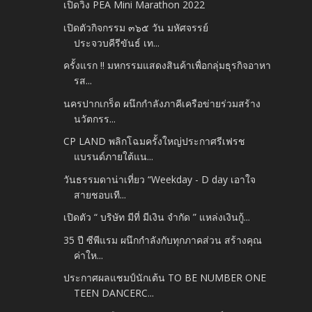
เปิดวิ่ง​ PEA​ Mini​ Marathon​ 2022
เปิดตัวกิจกรรม ๓๖๕ วัน มหัศจรรย์
ประจวบคีรีขันธ์ เท...
ครั้งแรก !! มหกรรมแสดงสินค้าเพื่อกลุ่มธุรกิจอาหา
รส...
นครปากเกร็ด ผนึกกำลังภาคีเครือข่ายร่วมสร้าง
นวัตกรร...
CP LAND พลิกโฉมครั้งใหญ่ประกาศรีเฟรช
แบรนด์ภายใต้แน...
วันธรรมดาน่าเที่ยว “Weekday - D day เอาใจ
สายชอบเที...
เปิดตัว “ บริษัท มีที่ มีเงิน จำกัด ” แหล่งเงินกู้...
35 ปี ซีพีแรม ผนึกกำลังกับทุกภาคส่วน สร้างคุณ
ค่าให...
ประกาศผลแชมป์นักเต้น TO BE NUMBER ONE
TEEN DANCERC...