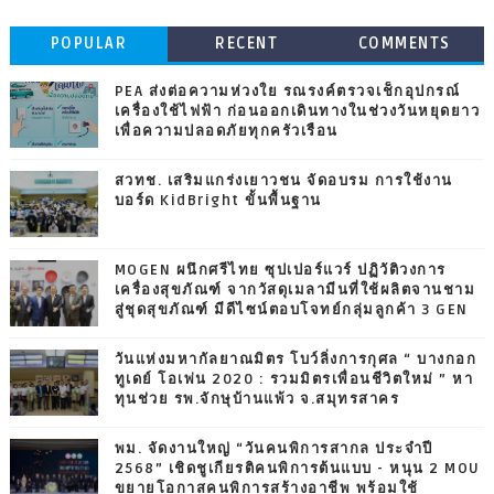
POPULAR
RECENT
COMMENTS
PEA ส่งต่อความห่วงใย รณรงค์ตรวจเช็กอุปกรณ์
เครื่องใช้ไฟฟ้า ก่อนออกเดินทางในช่วงวันหยุดยาว
เพื่อความปลอดภัยทุกครัวเรือน
สวทช. เสริมแกร่งเยาวชน จัดอบรม การใช้งาน
บอร์ด KidBright ขั้นพื้นฐาน
MOGEN ผนึกศรีไทย ซุปเปอร์แวร์ ปฏิวัติวงการ
เครื่องสุขภัณฑ์ จากวัสดุเมลามีนที่ใช้ผลิตจานชาม
สู่ชุดสุขภัณฑ์ มีดีไซน์ตอบโจทย์กลุ่มลูกค้า 3 GEN
วันแห่งมหากัลยาณมิตร โบว์ลิ่งการกุศล “ บางกอก
ทูเดย์ โอเพ่น 2020 : รวมมิตรเพื่อนชีวิตใหม่ ” หา
ทุนช่วย รพ.จักษุบ้านแพ้ว จ.สมุทรสาคร
พม. จัดงานใหญ่ “วันคนพิการสากล ประจำปี
2568” เชิดชูเกียรติคนพิการต้นแบบ - หนุน 2 MOU
ขยายโอกาสคนพิการสร้างอาชีพ พร้อมใช้