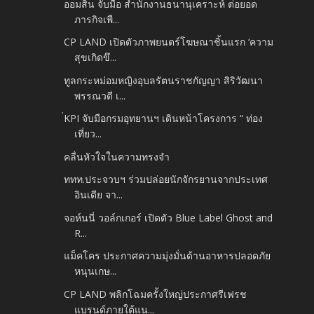
ออมสิน จับมือ สำนักงานธนานุเคราะห์ ต่อยอด
ภารกิจเพื...
CP LAND เปิดตัวภาพยนตร์โฆษณาชิ้นแรก ‘ความ
สุขเกิดขึ...
ทูลกระหม่อมหญิงอุบลรัตนราชกัญญา สิริวัฒนา
พรรณวดี เ...
่KPI จับมือกรมอุทยานฯ เดินหน้าโครงการ “ ท่อง
เที่ยว...
คลื่นหัวใจในความทรงจำ
ททท.ประจวบฯ ร่วมปล่อยนักจักรยานจากประเทศ
อินเดีย จา...
จอห์นนี่ วอล์กเกอร์ เปิดตัว Blue Label Ghost and
R...
แม็คโคร ประกาศความมุ่งมั่นด้านอาหารปลอดภัย
หนุนเกษ...
CP LAND พลิกโฉมครั้งใหญ่ประกาศรีเฟรช
แบรนด์ภายใต้แน...