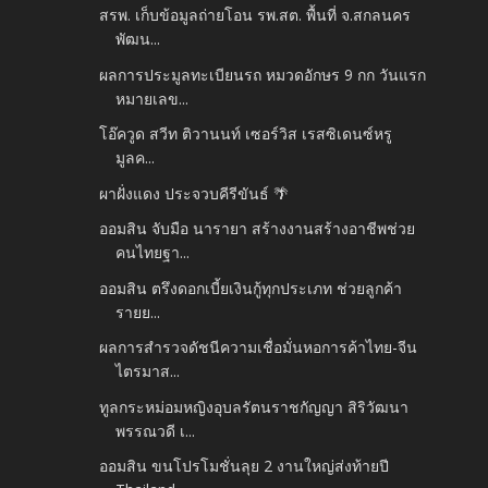
สรพ. เก็บข้อมูลถ่ายโอน รพ.สต. พื้นที่ จ.สกลนคร
พัฒน...
ผลการประมูลทะเบียนรถ หมวดอักษร 9 กก วันแรก
หมายเลข...
โอ๊ควูด สวีท ติวานนท์ เซอร์วิส เรสซิเดนซ์หรู
มูลค...
ผาฝั่งแดง ประจวบคีรีขันธ์ 🌴
ออมสิน จับมือ นารายา สร้างงานสร้างอาชีพช่วย
คนไทยฐา...
ออมสิน ตรึงดอกเบี้ยเงินกู้ทุกประเภท ช่วยลูกค้า
รายย...
ผลการสำรวจดัชนีความเชื่อมั่นหอการค้าไทย-จีน
ไตรมาส...
ทูลกระหม่อมหญิงอุบลรัตนราชกัญญา สิริวัฒนา
พรรณวดี เ...
ออมสิน ขนโปรโมชั่นลุย 2 งานใหญ่ส่งท้ายปี