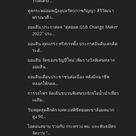
Thailand ...
ทูลกระหม่อมหญิงอุบลรัตนราชกัญญา สิริวัฒนา
พรรณวดี เ...
ออมสิน ประกาศผล “สุดยอด GSB Change Maker
2022” ประ...
ออมสิน สุดแกร่ง ทริสเรทติ้ง ประกาศอันดับเครดิต
ระดั...
ออมสิน จัดของขวัญปีใหม่ เพิ่มรางวัลพิเศษสลาก
ออมสิน...
ออมสินเตือนประชาชนต่อเนื่อง หลังมิจฉาชีพ
หลอกให้กดล...
การรถไฟฯ จัดเดินขบวนพิเศษรถจักรไอน้ำนำเที่ยว
เฉลิม...
วันหยุดสุดคึกคัก นทท.แห่พิชิตยอดเขาล้อมหมวก
สูง 90...
ไอคอนสยาม ร่วมกับ กระทรวง พม. และพันธมิตร
จัดงาน “...