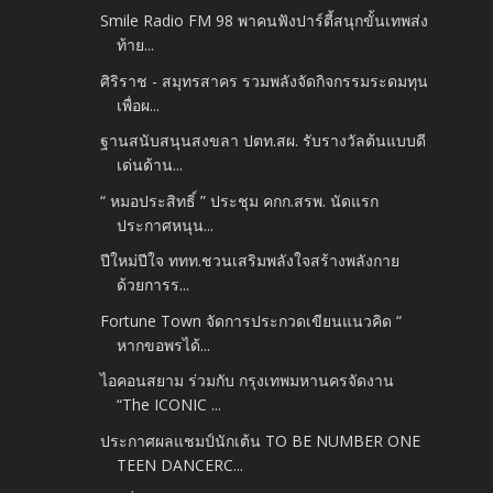
Smile Radio FM 98 พาคนฟังปาร์ตี้สนุกขั้นเทพส่ง
ท้าย...
ศิริราช - สมุทรสาคร รวมพลังจัดกิจกรรมระดมทุน
เพื่อผ...
ฐานสนับสนุนสงขลา ปตท.สผ. รับรางวัลต้นแบบดี
เด่นด้าน...
“ หมอประสิทธิ์ ” ประชุม คกก.สรพ. นัดแรก
ประกาศหนุน...
ปีใหม่ปีใจ ททท.ชวนเสริมพลังใจสร้างพลังกาย
ด้วยการร...
Fortune Town จัดการประกวดเขียนแนวคิด “
หากขอพรได้...
ไอคอนสยาม ร่วมกับ กรุงเทพมหานครจัดงาน
“The ICONIC ...
ประกาศผลแชมป์นักเต้น TO BE NUMBER ONE
TEEN DANCERC...