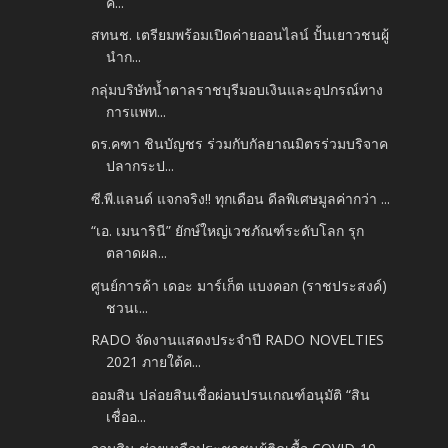
ค...
สทนช. เตรียมพร้อมเปิดค่ายออนไลน์​ ปั้นเยาวชนผู้
นำก...
กลุ่มบริษัทน้ำตาลราชบุรีมอบเงินและอุปกรณ์ทาง
การแพท...
ดร.คฑา ชินบัญชร ร่วมกับกัลยาณมิตรร่วมบริจาค
ปลากระป...
ซี.พี.แลนด์ แจกจริง!! ทุกเดือน ดีลพิเศษมูลค่ากว่า ...
“เอ. เมนารินี” ยักษ์ใหญ่เวชภัณฑ์ระดับโลก รุก
ตลาดผล...
ศูนย์การค้า เดอะ มาร์เก็ต แบงคอก (ราชประสงค์)
ชวนเ...
RADO จัดงานแสดงประจำปี RADO NOVELTIES
2021 ภายใต้ค...
ออมสิน ปล่อยสินเชื่อผ่อนปรนเกณฑ์อนุมัติ “สิน
เชื่ออ...