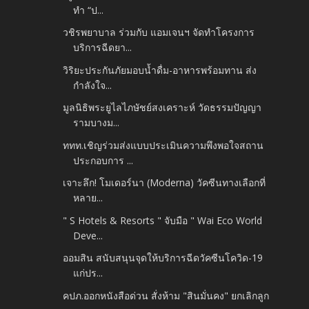
ทำ “ป...
วชิรพยาบาล ร่วมกับ แอมเจนฯ จัดทำโครงการ
บริการฉีดยา...
วิริยะประกันภัยมอบน้ำดื่ม-อาหารพร้อมทาน ส่ง
กำลังใจ...
มูลนิธิพระยูไลไภษัชย์สงเคราะห์ วัดธรรมปัญญา
รามบางม...
ททท.เชิญร่วมส่งแบบประเมินความพึงพอใจสถาน
ประกอบการ ...
เจาะลึก! โมเดอร์นา (Moderna) วัคซีนทางเลือกที่
หลาย...
" S Hotels & Resorts " จับมือ " Wai Eco World
Deve...
ออมสิน สนับสนุนจุดให้บริการฉีดวัคซีนโควิด-19
แก่ปร...
คปภ.ออกหนังสือด่วน สั่งห้าม "สินมั่นคง" ยกเลิกลูก