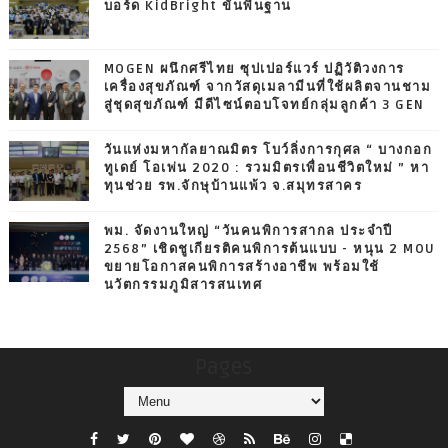
บอร์ด KidBright ขั้นพื้นฐาน
MOGEN ผนึกศรีไทย ซุปเปอร์แวร์ ปฏิวัติวงการ
เครื่องสุขภัณฑ์ จากวัสดุเมลามีนที่ใช้ผลิตจานชาม
สู่ชุดสุขภัณฑ์ มีดีไซน์ตอบโจทย์กลุ่มลูกค้า 3 GEN
วันแห่งมหากัลยาณมิตร โบว์ลิ่งการกุศล “ บางกอก
ทูเดย์ โอเพ่น 2020 : รวมมิตรเพื่อนชีวิตใหม่ ” หา
ทุนช่วย รพ.จักษุบ้านแพ้ว จ.สมุทรสาคร
พม. จัดงานใหญ่ “วันคนพิการสากล ประจำปี
2568” เชิดชูเกียรติคนพิการต้นแบบ - หนุน 2 MOU
ขยายโอกาสคนพิการสร้างอาชีพ พร้อมใช้
นวัตกรรมภูมิสารสนเทศ
Pages