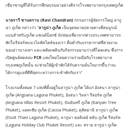
เชี่ยวชาญที่ได้รับการฝึกอบรมมาอย่างดีจากโรงพยาบาลกรุงเทพภูเก็ต
นายราวี ชานดราน (Ravi Chandran)
กรรมการผู้จัดการใหญ่ ลากู
น่า ภูเก็ต กล่าวว่า “
ลากูน่า ภูเก็ต
เป็นจุดหมายปลายทางที่สมบูรณ์
แบบสำหรับภูเก็ต แซนด์บ็อกซ์ นักท่องเที่ยวจากต่างประเทศสามารถ
พักในรีสอร์ทแนวไลฟ์สไตล์ของเรา ดื่มด่ำกับบรรยากาศที่สวยงาม
ของอ่าวบางเทา และเพลิดเพลินกับกิจกรรมยามว่างที่โดดเด่น ซึ่งการ
เปิดศูนย์ทดสอบ
PCR
แห่งใหม่โดยความร่วมมือกับโรงพยาบาล
กรุงเทพภูเก็ตนั้น จะช่วยให้ผู้เข้าพักได้รับความมั่นใจมากขึ้นว่าจะ
ได้การดูแลที่ดีที่สุดระหว่างการเข้าพักกับเรา”
โรงแรมทั้งหมด 7 แห่งที่ตั้งอยู่ในลากูน่า ภูเก็ต ได้แก่ อังสนา ลากูน่า
ภูเก็ต (Angsana Laguna Phuket), อังสนา วิลล่า รีสอร์ท ภูเก็ต
(Angsana Villas Resort Phuket), บันยันทรี ภูเก็ต (Banyan Tree
Phuket), แคสเซีย ภูเก็ต (Cassia Phuket), ดุสิตธานี ลากูน่า ภูเก็ต
(Dusit Thani Laguna Phuket), ลากูน่า ฮอลิเดย์ คลับ ภูเก็ต รีสอร์ท
(Laguna Holiday Club Phuket Resort) และ ทราย ลากูน่า ภูเก็ต