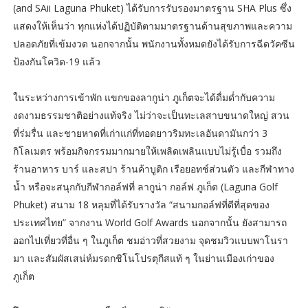
(and SAii Laguna Phuket) ได้รับการรับรองมาตรฐาน SHA Plus ซึ่ง
แสดงให้เห็นว่า ทุกแห่งได้ปฏิบัติตามมาตรฐานด้านสุขภาพและความ
ปลอดภัยที่เข้มงวด นอกจากนั้น พนักงานทั้งหมดยังได้รับการฉีดวัคซีน
ป้องกันโควิด-19 แล้ว
ในระหว่างการเข้าพัก แขกของลากูน่า ภูเก็ตจะได้ดื่มด่ำกับความ
งดงามธรรมชาติอย่างแท้จริง ไม่ว่าจะเป็นทะเลสาบขนาดใหญ่ สวน
ที่ร่มรื่น และชายหาดที่เก่าแก่ที่ทอดยาวริมทะเลอันดามันกว่า 3
กิโลเมตร พร้อมกิจกรรมมากมายให้เพลิดเพลินแบบไม่รู้เบื่อ รวมถึง
ร้านอาหาร บาร์ และสปา ร้านค้าบูติก เรือยอทช์ส่วนตัว และกีฬาทาง
น้ำ หรือจะสนุกกับกีฬากอล์ฟที่ ลากูน่า กอล์ฟ ภูเก็ต (Laguna Golf
Phuket) สนาม 18 หลุมที่ได้รับรางวัล “สนามกอล์ฟที่ดีที่สุดของ
ประเทศไทย” จากงาน World Golf Awards นอกจากนั้น ยังสามารถ
ออกไปเที่ยวที่อื่น ๆ ในภูเก็ต ชมอ่าวที่สวยงาม จุดชมวิวแบบพาโนรา
มา และสัมผัสเสน่ห์มรดกชิโนโปรตุกีสแท้ ๆ ในย่านเมืองเก่าของ
ภูเก็ต