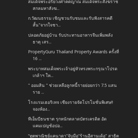
สมเด็จพระอริยวงศาคตญาณ สมเด็จพระสังฆราช
สกลมหาสังฆ...
ก.วัฒนธรรม เชิญชวนรับชมและรับฟังสารคดี
สั้น"จากใจชา...
ปลอดภัยอยู่บ้าน รับประทานอาหารจีนเพิ่มพลัง
ธาตุ เสร...
PropertyGuru Thailand Property Awards ครั้งที่
16 ...
พระบาทสมเด็จพระเจ้าอยู่หัวทรงพระกรุณาโปรด
เกล้าฯ ให...
" ออมสิน " ช่วยเหลือลูกหนี้รายย่อยกว่า 7.5 แสน
ราย ...
โรงแรมเฮอริเทจ เชียงรายจัดโปรโมชั่นพิเศษ‼️
จองห้อง...
ทีเอ็มบีธนชาต รุกหนักตลาดบัตรเครดิต อัด
แคมเปญช้อปอ...
“ทูตพาณิชย์แคนาดา”จับมือ“ร้านอีสานเด้อ” สาธิต