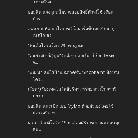
“เกาะลันต...
ออมสิน แจ้งลูกหนี้ตรวจสอบสิทธิ์พักหนี้ 6 เดือน
ทำร...
อพท.ร่วมพัฒนาโคราชจีโอพาร์คขึ้นทะเบียน “ยู
เนสโก”สร...
‘วันเสือโคร่งโลก’ 29 กรกฎาคม
“ทูตพาณิชย์ญี่ปุ่น”จับมือซุปเปอร์มาร์เก็ต Beisia
จ...
“พม. พา คนไร้บ้าน ฉีดวัคซีน ‘Sinopharm’ ป้องกัน
โคว...
เรียนรู้เรื่องเทคโนโลยีบริหารทรัพยากรน้ำ จากวิ
ทยาก...
ออมสิน แนะเปิดแอป MyMo ด้วยตัวเองโดยใช้
บัตรเดบิต ข...
ด่วน ! วิกฤติโควิด 19 ธ.เลือดศิริราช ขาดแคลนทุก
หมู...