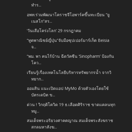
ทำร...
อพท.ร่วมพัฒนาโคราชจีโอพาร์คขึ้นทะเบียน “ยู
เนสโก”สร...
‘วันเสือโคร่งโลก’ 29 กรกฎาคม
“ทูตพาณิชย์ญี่ปุ่น”จับมือซุปเปอร์มาร์เก็ต Beisia
จ...
“พม. พา คนไร้บ้าน ฉีดวัคซีน ‘Sinopharm’ ป้องกัน
โคว...
เรียนรู้เรื่องเทคโนโลยีบริหารทรัพยากรน้ำ จากวิ
ทยาก...
ออมสิน แนะเปิดแอป MyMo ด้วยตัวเองโดยใช้
บัตรเดบิต ข...
ด่วน ! วิกฤติโควิด 19 ธ.เลือดศิริราช ขาดแคลนทุก
หมู...
สมเด็จพระอริยวงศาคตญาณ สมเด็จพระสังฆราช
สกลมหาสังฆ...