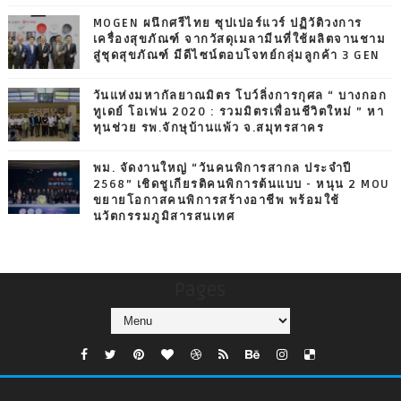
MOGEN ผนึกศรีไทย ซุปเปอร์แวร์ ปฏิวัติวงการ
เครื่องสุขภัณฑ์ จากวัสดุเมลามีนที่ใช้ผลิตจานชาม
สู่ชุดสุขภัณฑ์ มีดีไซน์ตอบโจทย์กลุ่มลูกค้า 3 GEN
วันแห่งมหากัลยาณมิตร โบว์ลิ่งการกุศล “ บางกอก
ทูเดย์ โอเพ่น 2020 : รวมมิตรเพื่อนชีวิตใหม่ ” หา
ทุนช่วย รพ.จักษุบ้านแพ้ว จ.สมุทรสาคร
พม. จัดงานใหญ่ “วันคนพิการสากล ประจำปี
2568” เชิดชูเกียรติคนพิการต้นแบบ - หนุน 2 MOU
ขยายโอกาสคนพิการสร้างอาชีพ พร้อมใช้
นวัตกรรมภูมิสารสนเทศ
Pages