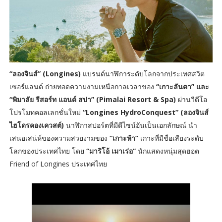
“ลองจินส์” (Longines)
แบรนด์นาฬิการะดับโลกจากประเทศสวิต
เซอร์แลนด์ ถ่ายทอดความงามเหนือกาลเวลาของ
“เกาะลันตา” และ
“พิมาลัย รีสอร์ท แอนด์ สปา” (Pimalai Resort & Spa)
ผ่านวีดีโอ
โปรโมทคอลเลกชั่นใหม่
“Longines HydroConquest” (ลองจินส์
ไฮโดรคองเควสต์)
นาฬิกาสปอร์ตที่มีดีไซน์อันเป็นเอกลักษณ์ นำ
เสนอเสน่ห์ของความสวยงามของ
“เกาะห้า”
เกาะที่มีชื่อเสียงระดับ
โลกของประเทศไทย โดย
“มาริโอ้ เมาเร่อ”
นักแสดงหนุ่มสุดฮอต
Friend of Longines ประเทศไทย