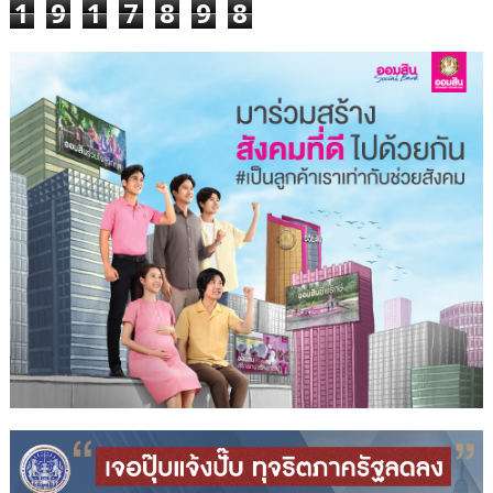
1
9
1
7
8
9
8