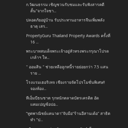
ก.วัฒนธรรม เชิญชวนรับชมและรับฟังสารคดี
สั้น"จากใจชา...
ปลอดภัยอยู่บ้าน รับประทานอาหารจีนเพิ่มพลัง
ธาตุ เสร...
PropertyGuru Thailand Property Awards ครั้งที่
16 ...
พระบาทสมเด็จพระเจ้าอยู่หัวทรงพระกรุณาโปรด
เกล้าฯ ให...
" ออมสิน " ช่วยเหลือลูกหนี้รายย่อยกว่า 7.5 แสน
ราย ...
โรงแรมเฮอริเทจ เชียงรายจัดโปรโมชั่นพิเศษ‼️
จองห้อง...
ทีเอ็มบีธนชาต รุกหนักตลาดบัตรเครดิต อัด
แคมเปญช้อปอ...
“ทูตพาณิชย์แคนาดา”จับมือ“ร้านอีสานเด้อ” สาธิต
ทำ “ป...