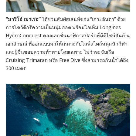
“มาริโอ้ เมาเร่อ”
ได้ชวนสัมผัสเสน่ห์ของ “เกาะลันตา” ด้วย
การโชว์ดีกรีความเป็นหนุ่มฮอต พร้อมไอเท็ม Longines
HydroConquest คอลเลกชั่นนาฬิกาสปอร์ตที่มีดีไซน์อันเป็น
เอกลักษณ์ ที่ออกแบบมาให้เหมาะกับไลฟ์สไตล์หนุ่มนักกีฬา
และผู้ชื่นชอบความท้าทายโดยเฉพาะ ไม่ว่าจะขับเรือ
Cruising Trimaran หรือ Free Dive ซึ่งสามารถกันน้ำได้ถึง
300 เมตร