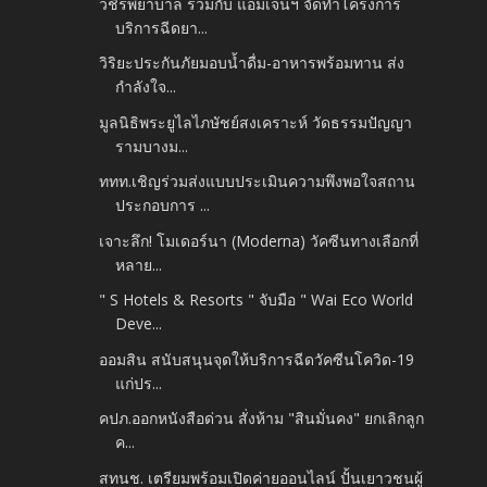
วชิรพยาบาล ร่วมกับ แอมเจนฯ จัดทำโครงการ
บริการฉีดยา...
วิริยะประกันภัยมอบน้ำดื่ม-อาหารพร้อมทาน ส่ง
กำลังใจ...
มูลนิธิพระยูไลไภษัชย์สงเคราะห์ วัดธรรมปัญญา
รามบางม...
ททท.เชิญร่วมส่งแบบประเมินความพึงพอใจสถาน
ประกอบการ ...
เจาะลึก! โมเดอร์นา (Moderna) วัคซีนทางเลือกที่
หลาย...
" S Hotels & Resorts " จับมือ " Wai Eco World
Deve...
ออมสิน สนับสนุนจุดให้บริการฉีดวัคซีนโควิด-19
แก่ปร...
คปภ.ออกหนังสือด่วน สั่งห้าม "สินมั่นคง" ยกเลิกลูก
ค...
สทนช. เตรียมพร้อมเปิดค่ายออนไลน์​ ปั้นเยาวชนผู้