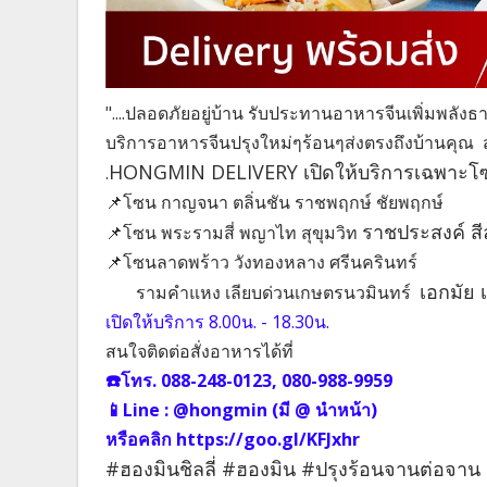
"....ปลอดภัยอยู่บ้าน รับประทานอาหารจีนเพิ่มพลังธาต
บริการอาหารจีนปรุงใหม่ๆร้อนๆส่งตรงถึงบ้านคุณ
HONGMIN DELIVERY เปิดให้บริการเฉพาะโ
.
📌โซน กาญจนา ตลิ่นชัน ราชพฤกษ์ ชัยพฤกษ์
ราชประสงค์ สี
📌โซน พระรามสี่ พญาไท สุขุมวิท
📌โซนลาดพร้าว วังทองหลาง ศรีนครินทร์
เอกมัย 
รามคำแหง เลียบด่วนเกษตรนวมินทร์
เปิดให้บริการ 8.00น. - 18.30น.
สนใจติดต่อสั่งอาหารได้ที่
☎️โทร. 088-248-0123, 080-988-9959
📱Line : @hongmin (มี @ นำหน้า)
หรือคลิก https://goo.gl/KFJxhr
#ฮองมินชิลลี่ #ฮองมิน #ปรุงร้อนจานต่อจาน 