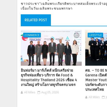
ชาวประชา"เฉลิมพระเกียรติพระบาทสมเด็จพระเจ้าอยู่
เนื่องในวันเฉลิมพระชนมพรรษา
RELATED POST
COMMERCE
LIFESTYLE
อินฟอร์มา มาร์เก็ตส์ ผนึกเครือข่าย
ศธ. – TO BE
ธุรกิจท่องเที่ยว-บริการ จัด Food &
Garena เปิดต
Hospitality Thailand 2026 เชื่อม 4
Master Youth
งานใหญ่ สร้างโอกาสธุรกิจครบวงจร
ปอร์ตระดับกา
ประเทศไทย
All Miles
Aug 05, 2026
All Miles