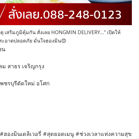
ุ เสริมภูมิคุ้มกัน สั่งเลย HONGMIN DELIVERY...." เปิดให้
 สะอาดปลอดภัย มั่นใจฮองมิน😍
ซน
ลม สาธร เจริญกรุง
เพชรบุรีตัดใหม่ อโศก
#ฮองมินเดลิเวอรี่ #สุดยอดเมนู #ช่วงเวลาแห่งความสุข