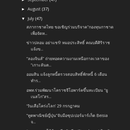
August
(37)
►
July
(47)
▼
สภากาชาดไทย ขอเชิญร่วมบริจาค"กองทุนกาชาด
เพื่อจัดห...
ข่าวปลอม อย่าแชร์! หมอประสิทธิ์ คณบดีศิริราช
แจ้งข...
“ลองจินส์” ถ่ายทอดความงามเหนือกาลเวลาของ
“เกาะลันต...
ออมสิน แจ้งลูกหนี้ตรวจสอบสิทธิ์พักหนี้ 6 เดือน
ทำร...
อพท.ร่วมพัฒนาโคราชจีโอพาร์คขึ้นทะเบียน “ยู
เนสโก”สร...
‘วันเสือโคร่งโลก’ 29 กรกฎาคม
“ทูตพาณิชย์ญี่ปุ่น”จับมือซุปเปอร์มาร์เก็ต Beisia
จ...