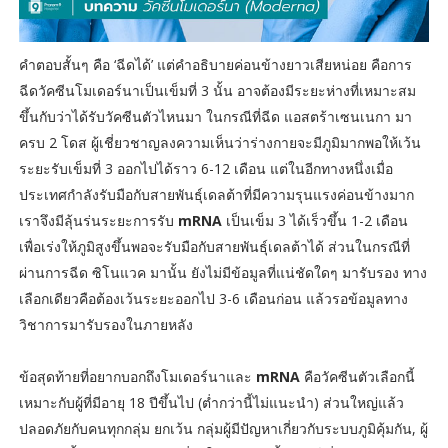
คำตอบสั้นๆ คือ ‘ฉีดได้’ แต่คำอธิบายค่อนข้างยาวเสียหน่อย คือการ
ฉีดวัคซีนโมเดอร์นาเป็นเข็มที่ 3 นั้น อาจต้องมีระยะห่างที่เหมาะสม
ขึ้นกับว่าได้รับวัคซีนตัวไหนมา ในกรณีที่ฉีด แอสตร้าเซนเนกา มา
ครบ 2 โดส ผู้เชี่ยวชาญลงความเห็นว่าร่างกายจะมีภูมิมากพอให้เว้น
ระยะรับเข็มที่ 3 ออกไปได้ราว 6-12 เดือน แต่ในอีกทางหนึ่งเมื่อ
ประเทศกำลังรับมือกับสายพันธุ์เดลต้าที่มีความรุนแรงค่อนข้างมาก
เราจึงมีลุ้นร่นระยะการรับ
mRNA
เป็นเข็ม 3 ได้เร็วขึ้น 1-2 เดือน
เพื่อเร่งให้ภูมิสูงขึ้นพอจะรับมือกับสายพันธุ์เดลต้าได้ ส่วนในกรณีที่
ผ่านการฉีด ซิโนแวค มานั้น ยังไม่มีข้อมูลที่แน่ชัดใดๆ มารับรอง ทาง
เลือกเดียวคือต้องเว้นระยะออกไป 3-6 เดือนก่อน แล้วรอข้อมูลทาง
วิชาการมารับรองในภายหลัง
ข้อสุดท้ายที่อยากบอกถึงโมเดอร์นาและ
mRNA
คือวัคซีนตัวเลือกนี้
เหมาะกับผู้ที่มีอายุ 18 ปีขึ้นไป (ต่ำกว่านี้ไม่แนะนำ) ส่วนใหญ่แล้ว
ปลอดภัยกับคนทุกกลุ่ม ยกเว้น กลุ่มผู้มีปัญหาเกี่ยวกับระบบภูมิคุ้มกัน, ผู้