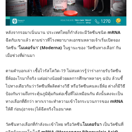
หลังจากรอมาเนิ่นนาน ประเทศไทยก็กำลังจะมีวัคซีนชนิด
mRNA
ฉีดกับเขาแล้ว ตามข่าวที่โรงพยาบาลเอกชนหลายเจ้าเริ่มเปิดจอง
วัคซีน
‘โมเดอร์นา’ (Moderna)
ในฐานะของ ‘วัคซีนทางเลือก’ กัน
เมื่อช่วงที่ผ่านมา
ตามคำบอกเล่า เชื้อไวรัสโควิด-19 ไม่สมควรรู้ว่าร่างกายรับวัคซีน
ยี่ห้ออะไรมาก็จริง แต่อย่างน้อยด้วยผลการศึกษาหลายๆ ฉบับ ล้วนชี้
ไปทางเดียวกันว่าวัคซีนที่ผลิตต่างวิธี หรือวัคซีนคนละยี่ห้อ ต่างก็มีวิธี
ป้องกันรวมถึงกระตุ้นภูมิคุ้มกันต่อเชื้อที่ไม่เหมือนกัน ดังนั้นคงจะเป็น
ทางเลือกที่ดีกว่า หากเราจะทำความเข้าใจกระบวนการของ
mRNA
ให้ดี ก่อน(อาจจะ)ได้ฉีดจริงในอนาคต
วัคซีนทางเลือกที่กำลังจะเข้าไทย หรือวัคซีน
โมเดอร์นา
เป็นวัคซีนที่
ผลิตด้วยเทคโนโลยี
mRNA (Messenger Ribonucleic Acid)