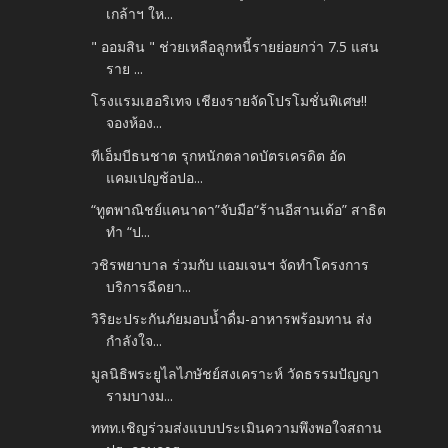
เกล้าฯ ให...
" ออมสิน " ช่วยเหลือลูกหนี้รายย่อยกว่า 7.5 แสน
ราย ...
โรงแรมเฮอริเทจ เชียงรายจัดโปรโมชั่นพิเศษ‼️
จองห้อง...
ทีเอ็มบีธนชาต รุกหนักตลาดบัตรเครดิต อัด
แคมเปญช้อปอ...
“ทูตพาณิชย์แคนาดา”จับมือ“ร้านอีสานเด้อ” สาธิต
ทำ “ป...
วชิรพยาบาล ร่วมกับ แอมเจนฯ จัดทำโครงการ
บริการฉีดยา...
วิริยะประกันภัยมอบน้ำดื่ม-อาหารพร้อมทาน ส่ง
กำลังใจ...
มูลนิธิพระยูไลไภษัชย์สงเคราะห์ วัดธรรมปัญญา
รามบางม...
ททท.เชิญร่วมส่งแบบประเมินความพึงพอใจสถาน