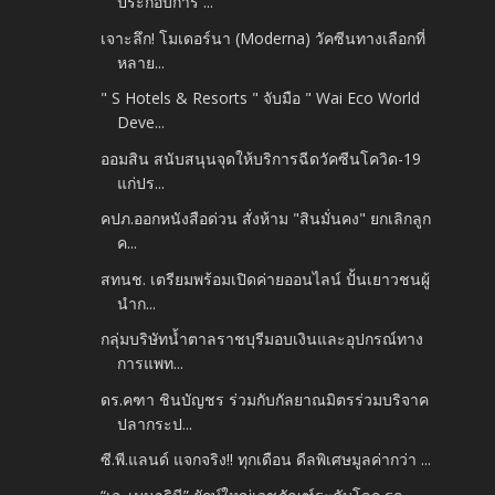
ประกอบการ ...
เจาะลึก! โมเดอร์นา (Moderna) วัคซีนทางเลือกที่
หลาย...
" S Hotels & Resorts " จับมือ " Wai Eco World
Deve...
ออมสิน สนับสนุนจุดให้บริการฉีดวัคซีนโควิด-19
แก่ปร...
คปภ.ออกหนังสือด่วน สั่งห้าม "สินมั่นคง" ยกเลิกลูก
ค...
สทนช. เตรียมพร้อมเปิดค่ายออนไลน์​ ปั้นเยาวชนผู้
นำก...
กลุ่มบริษัทน้ำตาลราชบุรีมอบเงินและอุปกรณ์ทาง
การแพท...
ดร.คฑา ชินบัญชร ร่วมกับกัลยาณมิตรร่วมบริจาค
ปลากระป...
ซี.พี.แลนด์ แจกจริง!! ทุกเดือน ดีลพิเศษมูลค่ากว่า ...