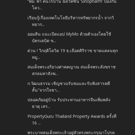
“พม. พา คนไร้บ้าน ฉีดวัคซีน ‘Sinopharm’ ป้องกัน
โคว...
เรียนรู้เรื่องเทคโนโลยีบริหารทรัพยากรน้ำ จากวิ
ทยาก...
ออมสิน แนะเปิดแอป MyMo ด้วยตัวเองโดยใช้
บัตรเดบิต ข...
ด่วน ! วิกฤติโควิด 19 ธ.เลือดศิริราช ขาดแคลนทุก
หมู...
สมเด็จพระอริยวงศาคตญาณ สมเด็จพระสังฆราช
สกลมหาสังฆ...
ก.วัฒนธรรม เชิญชวนรับชมและรับฟังสารคดี
สั้น"จากใจชา...
ปลอดภัยอยู่บ้าน รับประทานอาหารจีนเพิ่มพลัง
ธาตุ เสร...
PropertyGuru Thailand Property Awards ครั้งที่
16 ...
พระบาทสมเด็จพระเจ้าอยู่หัวทรงพระกรุณาโปรด