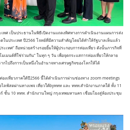
ะเทศ เป็นประธานในพิธีเปิดงานแถลงทิศทางการดำเนินงานแผนการส่ง
นประเทศ ปี2566 โจทย์ที่มีความสำคัญโดยได้ทำให้รัฐบาลเห็นแล้ว
ศ” ถือหน่วยสร้างรอยยิ้มให้ผู้ประกอบการท่องเที่ยว ดังนั้นภารกิจที่
มเมนต์ที่ใช่ร่วมกัน” ในทุก ๆ วัน เพื่อจุดกระแสการท่องเที่ยวให้กลาย
านรากไปถึงการเป็นหนึ่งในอำนาจทางเศรษฐกิจของโลกให้ได้
งเที่ยวภาคใต้ปี2566 นี้ได้ดำเนินการผ่านช่องทาง zoom meetings
งไลฟ์สดผ่านทางเพจ เที่ยวใต้byททท และ ททท.สำนักงานภาคใต้ ทั้ง 11
ร์ ชั้น 10 ททท. สำนักงานใหญ่ กรุงเทพมหานคร เชื่อมโยงสู่ห้องประชุม