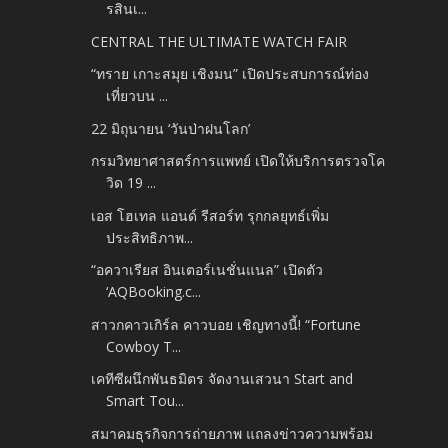
รสินเ...
CENTRAL THE ULTIMATE WATCH FAIR
“ทราย เกาะสมุย เชิงมน” เปิดประสบการณ์ท่อง
เที่ยวบน ...
22 มิถุนายน ‘วันป่าฝนโลก’
กรมวิทยาศาสตร์การแพทย์ เปิดให้บริการตรวจโค
วิด 19 ...
เอส โฮเทล แอนด์ รีสอร์ท รุกกลยุทธ์เพิ่ม
ประสิทธิภาพ...
“อควาเรียส อินเตอร์เนชั่นแนล” เปิดตัว
‘AQBooking.c...
สาวกคาวเกิร์ล คาวบอย เชิญทางนี้! “Fortune
Cowboy T...
เคทีซีผนึกพันธมิตร จัดงานเสวนา Start and
Smart Tou...
สมาคมธุรกิจการถ่ายภาพ แถลงข่าวความพร้อม