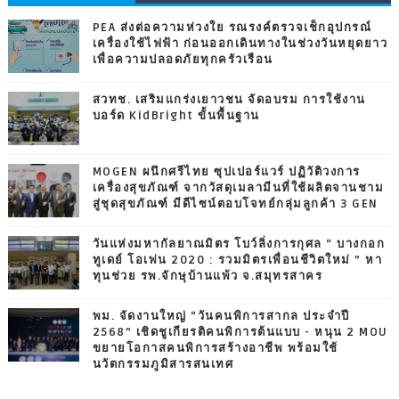
PEA ส่งต่อความห่วงใย รณรงค์ตรวจเช็กอุปกรณ์
เครื่องใช้ไฟฟ้า ก่อนออกเดินทางในช่วงวันหยุดยาว
เพื่อความปลอดภัยทุกครัวเรือน
สวทช. เสริมแกร่งเยาวชน จัดอบรม การใช้งาน
บอร์ด KidBright ขั้นพื้นฐาน
MOGEN ผนึกศรีไทย ซุปเปอร์แวร์ ปฏิวัติวงการ
เครื่องสุขภัณฑ์ จากวัสดุเมลามีนที่ใช้ผลิตจานชาม
สู่ชุดสุขภัณฑ์ มีดีไซน์ตอบโจทย์กลุ่มลูกค้า 3 GEN
วันแห่งมหากัลยาณมิตร โบว์ลิ่งการกุศล “ บางกอก
ทูเดย์ โอเพ่น 2020 : รวมมิตรเพื่อนชีวิตใหม่ ” หา
ทุนช่วย รพ.จักษุบ้านแพ้ว จ.สมุทรสาคร
พม. จัดงานใหญ่ “วันคนพิการสากล ประจำปี
2568” เชิดชูเกียรติคนพิการต้นแบบ - หนุน 2 MOU
ขยายโอกาสคนพิการสร้างอาชีพ พร้อมใช้
นวัตกรรมภูมิสารสนเทศ