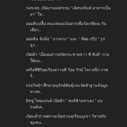
รมช.สธ. เปิดงานมหกรรม "เลิศรสจันท์ อาหารเป็น
ยา" ให...
ออมสินปลื้ม คนแห่จองเงินฝากเพื่อวัยเกษียณ วัน
เดียว...
ออมสิน จับมือ “ บางจาก ” และ “ ทิพย กรุ๊ป ” รุก
ธุร...
เปิดตัว “เม็ดอมสารสกัดกระชายขาว ซี ซิงค์” ภาย
ใต้แบ...
เครือซีพีร้อยเรียงความดี ร้อย รักษ์ โลก ผนึก ภาค
รั...
กรมวิทย์ฯ ศึกษาอนุรักษ์พันธุ์และจัดทำฐานข้อมูล
ทางพ...
อิชชู่ ไทยแลนด์ เปิดตัว “ หงส์ฟ้ามหาเฮง ” แบ
รนด์เค...
เปิดแล้ว!! เทศกาลเปิดสวนทุเรียนภูเขา วิสาหกิจ
ชุมชน...