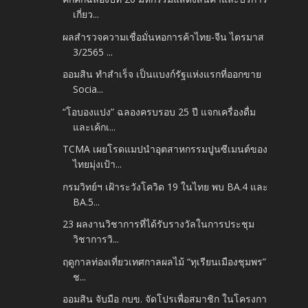
เกี่ยว...
ผลสำรวจความเชื่อมั่นหอการค้าไทย-จีน ไตรมาส
3/2565 ...
ออมสิน ทำสำเร็จ เป็นแบงก์รัฐแห่งแรกที่ออกขาย
Socia...
“โอบองแปง” ฉลองครบรอบ 25 ปี แจกเครื่องดื่ม
และเค้กเ...
TCMA เผยโรดแมปนำอุตสาหกรรมปูนซีเมนต์ของ
ไทยมุ่งเป้า...
กรมวิทย์ฯ เฝ้าระวังโควิด 19 ในไทย พบ BA.4 และ
BA.5...
23 ผลงานวิชาการที่ได้รับรางวัลในการประชุม
วิชาการวิ...
ฤดูกาลท่องเที่ยวเทศกาลผลไม้ “ทุเรียนเมืองชุมพร”
ช...
ออมสิน จับมือ กบข. จัดโปรเพื่อสมาชิก ในโครงกา