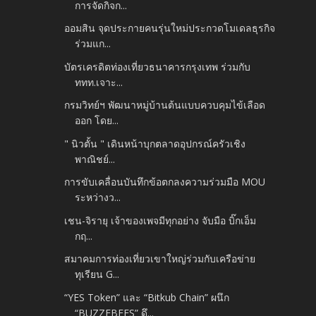
การจัดกิจก...
ออมสิน จุดประกายคนรุ่นใหม่ประกวดโมเดลธุรกิจ
ร่วมแก...
บัตรเครดิตท่องเที่ยวธนาคารกรุงเทพ ร่วมกับ
ททท.เจาะ...
กรมวิทย์ฯ พัฒนาหมู่บ้านต้นแบบควบคุมไข้เลือด
ออก โดย...
" นิวตั้น " เดินหน้าบุกตลาดอุปกรณ์ครัวเชิง
พาณิชย์...
การขับเคลื่อนบันทึกข้อตกลงความร่วมมือ MOU
ระหว่างว...
เชน-จิรายุ เจ้าของเพจมีทุกอย่าง จับมือ บิ๊กเอ็ม
กฤ...
สมาคมการท่องเที่ยวเขาใหญ่ร่วมกับเครือข่าย
ทุเรียน G...
“YES Token” และ “Bitkub Chain” ผนึก
“BUZZEBEES” ดึ...