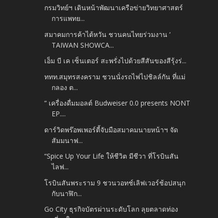
กรมวิทย์ฯ เดินหน้าพัฒนาเครือข่ายวิทยาศาสตร์
การแพทย...
สมาคมการค้าไต้หวัน ชวนคนไทยร่วมงาน ‘
TAIWAN SHOWCA...
เอ็ม บี เค เซ็นเตอร์ สะพรั่งไปด้วยสีสันของสีรุ้งร่...
ททท.สมุทรสงคราม ชวนนั่งรถไฟไปชิลล์กัน ที่แม่
กลอง ต...
“ เครื่องดื่มมอลต์ Budweiser 0.0 presents NONT
EP....
ดาร์วิดพร๊อพเพอร์ตี้จับมือสมาคมนายหน้าฯ จัด
สัมมนาฟ...
“Spice Up Your Life ให้ชีวิต มีชีวา ที่โรบินสัน
ไลฟ...
โรบินสันพระราม 9 ชวนวอทช์เลิฟเวอร์ช้อปสนุก
กับนาฬิก...
Go City ธุรกิจบัตรผ่านระดับโลก ลุยตลาดท่อง