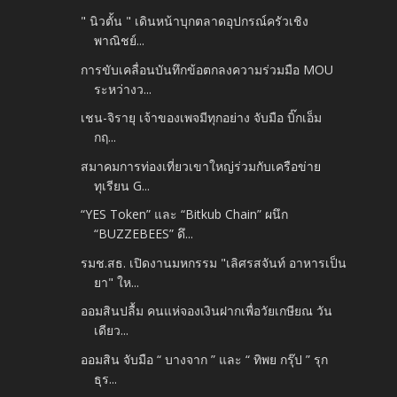
" นิวตั้น " เดินหน้าบุกตลาดอุปกรณ์ครัวเชิง
พาณิชย์...
การขับเคลื่อนบันทึกข้อตกลงความร่วมมือ MOU
ระหว่างว...
เชน-จิรายุ เจ้าของเพจมีทุกอย่าง จับมือ บิ๊กเอ็ม
กฤ...
สมาคมการท่องเที่ยวเขาใหญ่ร่วมกับเครือข่าย
ทุเรียน G...
“YES Token” และ “Bitkub Chain” ผนึก
“BUZZEBEES” ดึ...
รมช.สธ. เปิดงานมหกรรม "เลิศรสจันท์ อาหารเป็น
ยา" ให...
ออมสินปลื้ม คนแห่จองเงินฝากเพื่อวัยเกษียณ วัน
เดียว...
ออมสิน จับมือ “ บางจาก ” และ “ ทิพย กรุ๊ป ” รุก
ธุร...