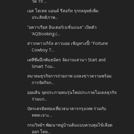
วิด 19 ...
เอส โฮเทล แอนด์ รีสอร์ท รุกกลยุทธ์เพิ่ม
ประสิทธิภาพ...
“อควาเรียส อินเตอร์เนชั่นแนล” เปิดตัว
‘AQBooking.c...
สาวกคาวเกิร์ล คาวบอย เชิญทางนี้! “Fortune
Cowboy T...
เคทีซีผนึกพันธมิตร จัดงานเสวนา Start and
Smart Tou...
สมาคมธุรกิจการถ่ายภาพ แถลงข่าวความพร้อม
การจัดกิจก...
ออมสิน จุดประกายคนรุ่นใหม่ประกวดโมเดลธุรกิจ
ร่วมแก...
บัตรเครดิตท่องเที่ยวธนาคารกรุงเทพ ร่วมกับ
ททท.เจาะ...
กรมวิทย์ฯ พัฒนาหมู่บ้านต้นแบบควบคุมไข้เลือด
ออก โดย...