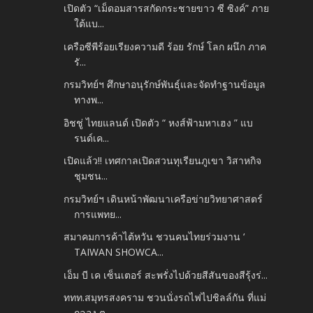
เปิดตัว “เม็ดอมสารสกัดกระชายขาว ซี ซิงค์” ภาย
ใต้แบ...
เครือซีพีร้อยเรียงความดี ร้อย รักษ์ โลก ผนึก ภาค
รั...
กรมวิทย์ฯ ศึกษาอนุรักษ์พันธุ์และจัดทำฐานข้อมูล
ทางพ...
อิชชู่ ไทยแลนด์ เปิดตัว “ หงส์ฟ้ามหาเฮง ” แบ
รนด์เค...
เปิดแล้ว!! เทศกาลเปิดสวนทุเรียนภูเขา วิสาหกิจ
ชุมชน...
กรมวิทย์ฯ เดินหน้าพัฒนาเครือข่ายวิทยาศาสตร์
การแพทย...
สมาคมการค้าไต้หวัน ชวนคนไทยร่วมงาน ‘
TAIWAN SHOWCA...
เอ็ม บี เค เซ็นเตอร์ สะพรั่งไปด้วยสีสันของสีรุ้งร่...
ททท.สมุทรสงคราม ชวนนั่งรถไฟไปชิลล์กัน ที่แม่
กลอง ต...