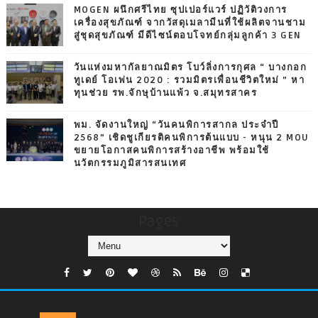
MOGEN ผนึกศรีไทย ซุปเปอร์แวร์ ปฏิวัติวงการ
เครื่องสุขภัณฑ์ จากวัสดุเมลามีนที่ใช้ผลิตจานชาม
สู่ชุดสุขภัณฑ์ มีดีไซน์ตอบโจทย์กลุ่มลูกค้า 3 GEN
วันแห่งมหากัลยาณมิตร โบว์ลิ่งการกุศล “ บางกอก
ทูเดย์ โอเพ่น 2020 : รวมมิตรเพื่อนชีวิตใหม่ ” หา
ทุนช่วย รพ.จักษุบ้านแพ้ว จ.สมุทรสาคร
พม. จัดงานใหญ่ “วันคนพิการสากล ประจำปี
2568” เชิดชูเกียรติคนพิการต้นแบบ - หนุน 2 MOU
ขยายโอกาสคนพิการสร้างอาชีพ พร้อมใช้
นวัตกรรมภูมิสารสนเทศ
Pages