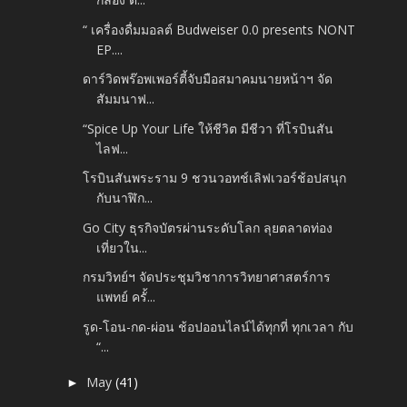
“ เครื่องดื่มมอลต์ Budweiser 0.0 presents NONT
EP....
ดาร์วิดพร๊อพเพอร์ตี้จับมือสมาคมนายหน้าฯ จัด
สัมมนาฟ...
“Spice Up Your Life ให้ชีวิต มีชีวา ที่โรบินสัน
ไลฟ...
โรบินสันพระราม 9 ชวนวอทช์เลิฟเวอร์ช้อปสนุก
กับนาฬิก...
Go City ธุรกิจบัตรผ่านระดับโลก ลุยตลาดท่อง
เที่ยวใน...
กรมวิทย์ฯ จัดประชุมวิชาการวิทยาศาสตร์การ
แพทย์ ครั้...
รูด-โอน-กด-ผ่อน ช้อปออนไลน์ได้ทุกที่ ทุกเวลา กับ
“...
May
(41)
►