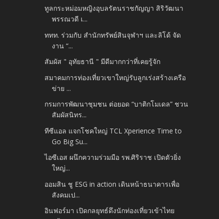
ทูลกระหม่อมหญิงอุบลรัตนราชกัญญา สิริวัฒนา
พรรณวดี เ...
ททท. ร่วมกับ สำนักทรัพย์สินจุฬาฯ และลิโด้ จัด
งาน “...
สัมผัส " อุทัยธานี " มีดีมากกว่าที่เคยรู้จัก
สมาคมการท่องเที่ยวเขาใหญ่รับลูกเร่งสร้างเครือ
ข่าย ...
กรมการพัฒนาชุมชน ต่อยอด “บาติกโมเดล” ชวน
สัมผัสนิทร...
ทีซีแอล แจกโชคใหญ่ TCL Xperience Time to
Go Big Su...
ไอซีเอส ผนึกความร่วมมือ รพ.ศิริราช เปิดตัวยิ่ง
ใหญ่...
ออมสิน ชู ESG in action เดินหน้าธนาคารเพื่อ
สังคมเป...
อินฟอร์มา เปิดกลยุทธ์ดึงนักท่องเที่ยวเข้าไทย