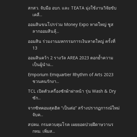
สกสว. จับมือ อบก. และ TEATA มุ่งใช้งานวิจัยขับ
เคลื...
ออมสินขนโปรร่วม Money Expo หาดใหญ่ ชูส
ลากออมสินลุ้...
ออมสิน ร่วมงานมหกรรมการเงินหาดใหญ่ ครั้งที่
13
ออมสินคว้า 2 รางวัล AREA 2023 ตอกย้ำความ
เป็นผู้นำแ...
Emporium Emquartier Rhythm of Arts 2023
ชวนคนรักงา...
TCL เปิดตัวเครื่องซักผ้าฝาหน้า รุ่น Wash & Dry
ซัก...
จากซิทคอมสุดฮิต “เป็นต่อ” สร้างปรากฏการณ์ใหม่
จับค...
สปคม. กรมควบคุมโรค เผยยอดป่วยฝีดาษวานร
กทม. เพิ่มส...