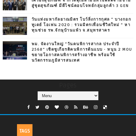
เครื่องสุขภัณฑ์ จากวัสดุเมลามีนที่ใช้ผลิตจานชาม
สู่ชุดสุขภัณฑ์ มีดีไซน์ตอบโจทย์กลุ่มลูกค้า 3 GEN
วันแห่งมหากัลยาณมิตร โบว์ลิ่งการกุศล “ บางกอก
ทูเดย์ โอเพ่น 2020 : รวมมิตรเพื่อนชีวิตใหม่ ” หา
ทุนช่วย รพ.จักษุบ้านแพ้ว จ.สมุทรสาคร
พม. จัดงานใหญ่ “วันคนพิการสากล ประจำปี
2568” เชิดชูเกียรติคนพิการต้นแบบ - หนุน 2 MOU
ขยายโอกาสคนพิการสร้างอาชีพ พร้อมใช้
นวัตกรรมภูมิสารสนเทศ
Pages
TAGS