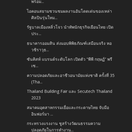
พร้อม...
ไอคอนสยามชวนชมผลงานอันโดดเด่นของเหล่า
ศิลปินรุ่นใหม...
รัฐบาลเมืองหลิ่วโจว นำทัพนักธุรกิจเยือนไทย เปิด
ประ...
ธนาคารออมสิน ส่งมอบพิพิธภัณฑ์เสมือนจริง หอ
วชิราวุธ...
ซันคิสท์ แบรนด์ระดับโลก เปิดตัว “พีพี กฤษฏ์” พรี
เซ...
ความปลอดภัยและอาชีวอนามัยแห่งชาติ ครั้งที่ 35
(Tha...
Thailand Building Fair และ Secutech Thailand
2023
สมาคมอุตสาหกรรมเยื่อและกระดาษไทย จับมือ
อินฟอร์มา ...
กระทรวงแรงงาน ชูสร้างวัฒนธรรมความ
ปลอดภัยในการทำงาน...