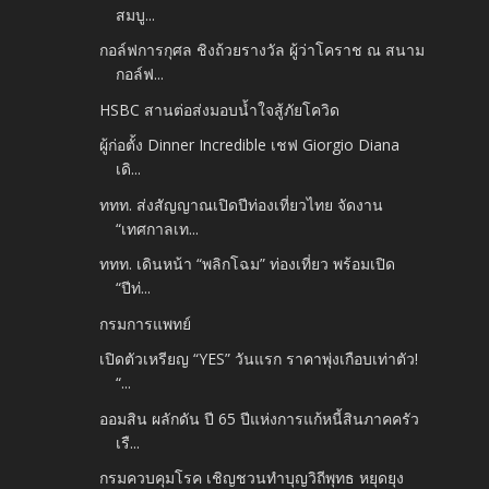
สมบู...
กอล์ฟการกุศล ชิงถ้วยรางวัล ผู้ว่าโคราช ณ สนาม
กอล์ฟ...
HSBC สานต่อส่งมอบน้ำใจสู้ภัยโควิด
ผู้ก่อตั้ง Dinner Incredible เชฟ Giorgio Diana
เดิ...
ททท. ส่งสัญญาณเปิดปีท่องเที่ยวไทย จัดงาน
“เทศกาลเท...
ททท. เดินหน้า “พลิกโฉม” ท่องเที่ยว พร้อมเปิด
“ปีท่...
กรมการแพทย์
เปิดตัวเหรียญ “YES” วันแรก ราคาพุ่งเกือบเท่าตัว!
“...
ออมสิน ผลักดัน ปี 65 ปีแห่งการแก้หนี้สินภาคครัว
เรื...
กรมควบคุมโรค เชิญชวนทำบุญวิถีพุทธ หยุดยุง