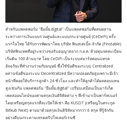
สำหรับแพลตฟอร์ม "ยืมมั้ย.digital" เป็นแพลตฟอร์มที่ผสมผสาน
ระหว่างการเงินแบบรวมศูนย์และแบบกระจายศูนย์ (CeDeFi) ครั้ง
แรกในไทย ได้รับการพัฒนาโดย บริษัท ฟินสเตเบิ้ล จำกัด (Finstable)
บริษัทฟินเทคที่อยู่ระหว่างขอรับอนุญาตจาก ก.ล.ต. ด้วยทุนจดทะเบียน
เริ่มต้น 100 ล้านบาท โดย CeDiFi เป็นระบบสมาร์ทคอนแทรค
อัจฉริยะที่ทำงานร่วมกับมนุษย์ ซึ่งใช้ข้อดีของระบบ Centralized
ผสานข้อดีของระบบ Decentralized มีความปลอดภัยสูงเพราะมีเจ้า
หน้าที่คอยให้บริการลูกค้า 24 ชั่วโมง และทำให้ลูกค้าได้ผลตอบแทน
สูงเช่นกัน แพลตฟอร์ม "ยืมมั้ย.digital" เปรียบเสมือนเป็นมาร์เก็ต
เพลสออนไลน์ของค่ายสกุลเงินดิจิทัลต่าง ๆ ที่เข้ามาเป็นพาร์ทเนอร์
โดยเหรียญสกุลแรกที่จะเปิดให้เช่า คือ KUSDT (เหรียญในตระกูล
Bitkub Next) ตามมาด้วยสกุลเงินดิจิทัลมากกว่า 6 สกุล ที่รู้จักกัน
อย่างดีบนกระดานเทรดคริปโทเคอร์เรนซี