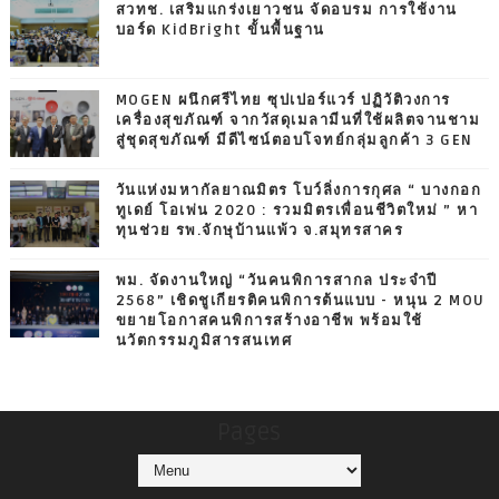
สวทช. เสริมแกร่งเยาวชน จัดอบรม การใช้งาน
บอร์ด KidBright ขั้นพื้นฐาน
MOGEN ผนึกศรีไทย ซุปเปอร์แวร์ ปฏิวัติวงการ
เครื่องสุขภัณฑ์ จากวัสดุเมลามีนที่ใช้ผลิตจานชาม
สู่ชุดสุขภัณฑ์ มีดีไซน์ตอบโจทย์กลุ่มลูกค้า 3 GEN
วันแห่งมหากัลยาณมิตร โบว์ลิ่งการกุศล “ บางกอก
ทูเดย์ โอเพ่น 2020 : รวมมิตรเพื่อนชีวิตใหม่ ” หา
ทุนช่วย รพ.จักษุบ้านแพ้ว จ.สมุทรสาคร
พม. จัดงานใหญ่ “วันคนพิการสากล ประจำปี
2568” เชิดชูเกียรติคนพิการต้นแบบ - หนุน 2 MOU
ขยายโอกาสคนพิการสร้างอาชีพ พร้อมใช้
นวัตกรรมภูมิสารสนเทศ
Pages