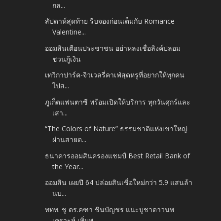
กล...
สัปดาห์สุดท้าย รีบจองก่อนเต็มกับ Romance
Valentine...
ออมสินเตือนประชาชน อย่าหลงเชื่อลิงค์ปลอม
ชวนกู้เงิน
เทวิกาปาร์ค-จิวเวลรี่คาเฟ่สุดหรูที่อยากให้ทุกคน
ไปส...
ภูเก็ตแฟนตาซี พร้อมเปิดให้บริการ ทุกวันศุกร์และ
เสา...
“The Colors of Nature” ธรรมชาติแห่งเขาใหญ่
ผ่านสายต...
ธนาคารออมสินครองแชมป์ Best Retail Bank of
the Year...
ออมสิน เผยปี 64 ปล่อยสินเชื่อใหม่กว่า 5.9 แสนล้า
นบ...
ททท. ชู ดร.คฑา ชินบัญชร แนะบูชาดาวนพ
เคราะห์ เพิ่มพ...