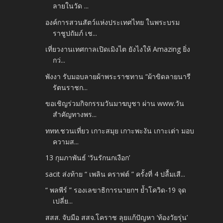
ลายในวัด ...
องค์การสวนสัตว์แห่งประเทศไทย ในพระบรม
ราชูปถัมภ์ เช...
เที่ยวงานเทศกาลเปิดเมิงไต ยังไงให้ Amazing ยิ่ง
กว่...
พังงา รับมอบลายผ้าพระราชทาน “ผ้าขิดลายนารี
รัตนราชก...
ขอเชิญร่วมกิจกรรมวันมาฆบูชา ผ่าน www.วัน
สำคัญทางพร...
ททท.ชวนเที่ยว เกาะสมุย เกาะพะงัน เกาะเต่า มอบ
ความส...
13 กุมภาพันธ์ ‘วันรักนกเงือก’
sacit ส่งท้าย “ เพลิน คราฟต์ ” ครั้งที่ 4 ปลื้มเสี...
“ พลพีร์ ” รองเลขาธิการนายกฯ ย้ำโควิด-19 จุด
เปลี่ย...
สสส. จับมือ สสจ.โคราช ลุยแก้ปัญหา ‘ท้องวัยรุ่น’