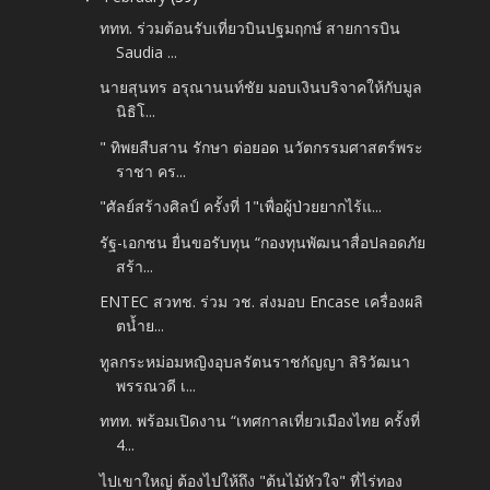
ททท. ร่วมต้อนรับเที่ยวบินปฐมฤกษ์ สายการบิน
Saudia ...
นายสุนทร อรุณานนท์ชัย มอบเงินบริจาคให้กับมูล
นิธิโ...
" ทิพยสืบสาน รักษา ต่อยอด นวัตกรรมศาสตร์พระ
ราชา คร...
"ศัลย์สร้างศิลป์​ ครั้งที่​ 1"เพื่อผู้ป่วยยากไร้​แ...
รัฐ-เอกชน ยื่นขอรับทุน “กองทุนพัฒนาสื่อปลอดภัย
สร้า...
ENTEC สวทช. ร่วม วช. ส่งมอบ Encase เครื่องผลิ
ตน้ำย...
ทูลกระหม่อมหญิงอุบลรัตนราชกัญญา สิริวัฒนา
พรรณวดี เ...
ททท. พร้อมเปิดงาน “เทศกาลเที่ยวเมืองไทย ครั้งที่
4...
ไปเขาใหญ่ ต้องไปให้ถึง "ต้นไม้หัวใจ" ที่ไร่ทอง