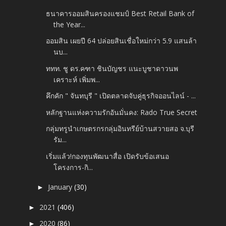
ธนาคารออมสินครองแชมป์ Best Retail Bank of
the Year...
ออมสิน เผยปี 64 ปล่อยสินเชื่อใหม่กว่า 5.9 แสนล้า
นบ...
ททท. ชู ดร.คฑา ชินบัญชร แนะบูชาดาวนพ
เคราะห์ เพิ่มพ...
คึกคัก " จันทบุรี " เปิดตลาดจับคู่ธุรกิจออนไลน์ - ...
หลักฐานแห่งความรักอันมั่นคง: Rado True Secret
กลุ่มทรูนำเกษตรกรกลุ่มอินทรีย์บ้านสวายสอ จ.บุรี
รัม...
เริ่มแล้ว!กองทุนพัฒนาสื่อ เปิดรับข้อเสนอ
โครงการ-กิ...
January
(30)
►
2021
(406)
►
2020
(86)
►