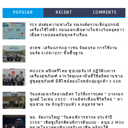
POPULAR
RECENT
COMMENTS
PEA ส่งต่อความห่วงใย รณรงค์ตรวจเช็กอุปกรณ์
เครื่องใช้ไฟฟ้า ก่อนออกเดินทางในช่วงวันหยุดยาว
เพื่อความปลอดภัยทุกครัวเรือน
สวทช. เสริมแกร่งเยาวชน จัดอบรม การใช้งาน
บอร์ด KidBright ขั้นพื้นฐาน
MOGEN ผนึกศรีไทย ซุปเปอร์แวร์ ปฏิวัติวงการ
เครื่องสุขภัณฑ์ จากวัสดุเมลามีนที่ใช้ผลิตจานชาม
สู่ชุดสุขภัณฑ์ มีดีไซน์ตอบโจทย์กลุ่มลูกค้า 3 GEN
วันแห่งมหากัลยาณมิตร โบว์ลิ่งการกุศล “ บางกอก
ทูเดย์ โอเพ่น 2020 : รวมมิตรเพื่อนชีวิตใหม่ ” หา
ทุนช่วย รพ.จักษุบ้านแพ้ว จ.สมุทรสาคร
พม. จัดงานใหญ่ “วันคนพิการสากล ประจำปี
2568” เชิดชูเกียรติคนพิการต้นแบบ - หนุน 2 MOU
ขยายโอกาสคนพิการสร้างอาชีพ พร้อมใช้