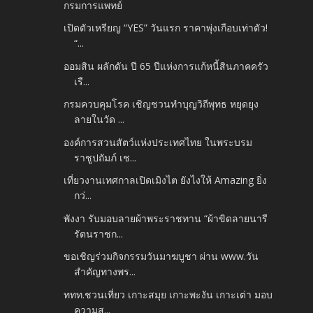
กรมการแพทย์
เปิดตัวเหรียญ “YES” วันแรก ราคาพุ่งเกือบเท่าตัว!
“...
ออมสิน ผลักดัน ปี 65 ปีแห่งการแก้หนี้สินภาคครัว
เรื...
กรมควบคุมโรค เชิญชวนทำบุญวิถีพุทธ หยุดยุง
ลายในวัด ...
องค์การสวนสัตว์แห่งประเทศไทย ในพระบรม
ราชูปถัมภ์ เช...
เที่ยวงานเทศกาลเปิดเมิงไต ยังไงให้ Amazing ยิ่ง
กว่...
พังงา รับมอบลายผ้าพระราชทาน “ผ้าขิดลายนารี
รัตนราชก...
ขอเชิญร่วมกิจกรรมวันมาฆบูชา ผ่าน www.วัน
สำคัญทางพร...
ททท.ชวนเที่ยว เกาะสมุย เกาะพะงัน เกาะเต่า มอบ
ความส...