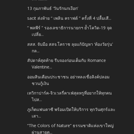
13 กุมภาพันธ์ ‘วันรักนกเงือก’
sacit ส่งท้าย “ เพลิน คราฟต์ ” ครั้งที่ 4 ปลื้มเสี...
“ พลพีร์ ” รองเลขาธิการนายกฯ ย้ำโควิด-19 จุด
เปลี่ย...
สสส. จับมือ สสจ.โคราช ลุยแก้ปัญหา ‘ท้องวัยรุ่น’
กล...
สัปดาห์สุดท้าย รีบจองก่อนเต็มกับ Romance
Valentine...
ออมสินเตือนประชาชน อย่าหลงเชื่อลิงค์ปลอม
ชวนกู้เงิน
เทวิกาปาร์ค-จิวเวลรี่คาเฟ่สุดหรูที่อยากให้ทุกคน
ไปส...
ภูเก็ตแฟนตาซี พร้อมเปิดให้บริการ ทุกวันศุกร์และ
เสา...
“The Colors of Nature” ธรรมชาติแห่งเขาใหญ่
ผ่านสายต...