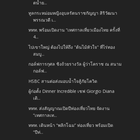
ตน้ำย...
ทูลกระหม่อมหญิงอุบลรัตนราชกัญญา สิริวัฒนา
พรรณวดี เ...
ททท. พร้อมเปิดงาน “เทศกาลเที่ยวเมืองไทย ครั้งที่
4...
ไปเขาใหญ่ ต้องไปให้ถึง "ต้นไม้หัวใจ" ที่ไร่ทอง
สมบู...
กอล์ฟการกุศล ชิงถ้วยรางวัล ผู้ว่าโคราช ณ สนาม
กอล์ฟ...
HSBC สานต่อส่งมอบน้ำใจสู้ภัยโควิด
ผู้ก่อตั้ง Dinner Incredible เชฟ Giorgio Diana
เดิ...
ททท. ส่งสัญญาณเปิดปีท่องเที่ยวไทย จัดงาน
“เทศกาลเท...
ททท. เดินหน้า “พลิกโฉม” ท่องเที่ยว พร้อมเปิด
“ปีท่...