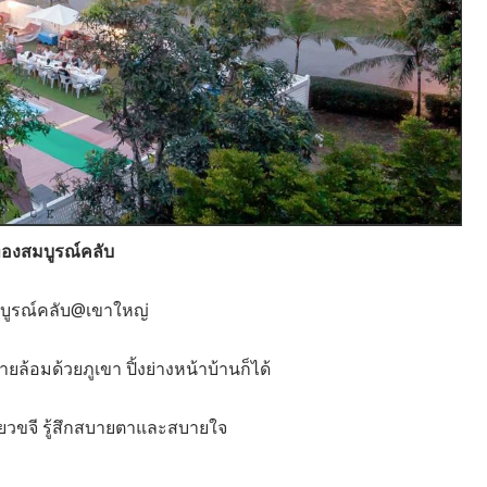
่ทองสมบูรณ์คลับ
บูรณ์คลับ@เขาใหญ่
ล้อมด้วยภูเขา ปิ้งย่างหน้าบ้านก็ได้
ขียวขจี รู้สึกสบายตาและสบายใจ