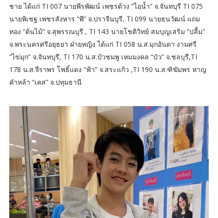
ชาย ได้แก่ TI 007 นายพีรพัฒน์ เพชรด้วง “ไอน้ำ” จ.จันทบุรี TI 075
นายพิเชฐ เพชรสังหาร “พี” จ.ปราจีนบุรี, TI 099 นายธนวัฒน์ แถม
ทอง “ต้นไม้” จ.สุพรรณบุรี , TI 143 นายโชติวิทย์ สมบุญเสริม “ปลื้ม”
จ.พระนครศรีอยุธยา ฝ่ายหญิง ได้แก่ TI 058 น.ส.มุกอันดา งามศรี
“ไข่มุก” จ.จันทบุรี, TI 170 น.ส.บัวชมพู เหมมงคล “บัว” จ.ชลบุรี,TI
178 น.ส.จีราพร โพธิ์แดง “ฟ้า” จ.สระแก้ว ,TI 190 น.ส.ฑิฆัมพร หาญ
คำหล้า “เคส” จ.ปทุมธานี