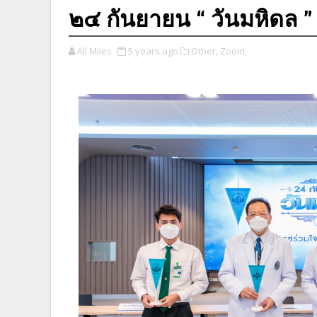
๒๔ กันยายน “ วันมหิดล ” 
All Miles
5 years ago
Other,
Zoom,