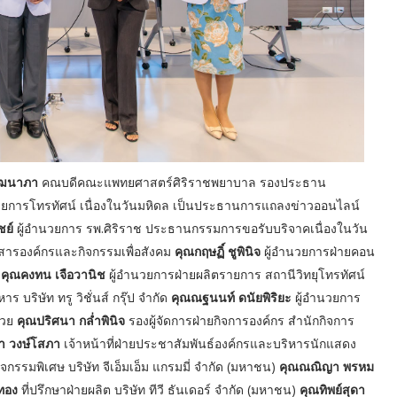
วัฒนาภา
คณบดีคณะแพทยศาสตร์ศิริราชพยาบาล รองประธาน
การโทรทัศน์ เนื่องในวันมหิดล เป็นประธานการแถลงข่าวออนไลน์
ชย์
ผู้อำนวยการ รพ.ศิริราช ประธานกรรมการขอรับบริจาคเนื่องในวัน
่อสารองค์กรและกิจกรรมเพื่อสังคม
คุณกฤษฏิ์ ชูพินิจ
ผู้อำนวยการฝ่ายคอน
ด
คุณคงทน เจือวานิช
ผู้อำนวยการฝ่ายผลิตรายการ สถานีวิทยุโทรทัศน์
ริษัท ทรู วิชั่นส์ กรุ๊ป จำกัด
คุณณฐนนท์ ดนัยพิริยะ
ผู้อํานวยการ
้วย
คุณปริศนา กล่ำพินิจ
รองผู้จัดการฝ่ายกิจการองค์กร สำนักกิจการ
า วงษ์โสภา
เจ้าหน้าที่ฝ่ายประชาสัมพันธ์องค์กรและบริหารนักแสดง
กิจกรรมพิเศษ บริษัท จีเอ็มเอ็ม แกรมมี่ จำกัด (มหาชน)
คุณณณิญา พรหม
้ทอง
ที่ปรึกษาฝ่ายผลิต บริษัท ทีวี ธันเดอร์ จำกัด (มหาชน)
คุณทิพย์สุดา