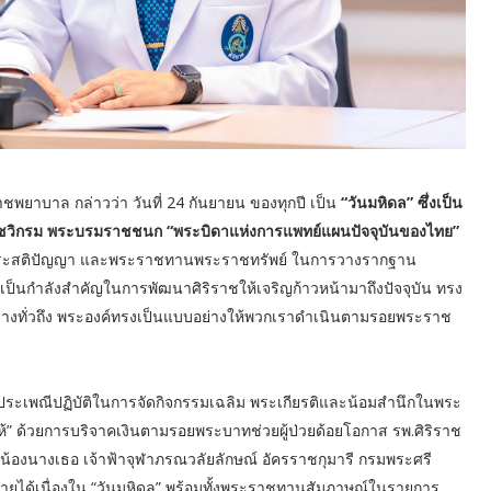
ยาบาล กล่าวว่า วันที่ 24 กันยายน ของทุกปี เป็น
“วันมหิดล”
ซึ่งเป็น
ดชวิกรม พระบรมราชชนก “พระบิดาแห่งการแพทย์แผนปัจจุบันของไทย”
พระสติปัญญา และพระราชทานพระราชทรัพย์ ในการวางรากฐาน
็นกำลังสำคัญในการพัฒนาศิริราชให้เจริญก้าวหน้ามาถึงปัจจุบัน ทรง
อย่างทั่วถึง พระองค์ทรงเป็นแบบอย่างให้พวกเราดำเนินตามรอยพระราช
ประเพณีปฏิบัติในการจัดกิจกรรมเฉลิม พระเกียรติและน้อมสำนึกในพระ
ห้” ด้วยการบริจาคเงินตามรอยพระบาทช่วยผู้ป่วยด้อยโอกาส รพ.ศิริราช
น้องนางเธอ เจ้าฟ้าจุฬาภรณวลัยลักษณ์ อัครราชกุมารี กรมพระศรี
ยได้เนื่องใน “วันมหิดล” พร้อมทั้งพระราชทานสัมภาษณ์ในรายการ