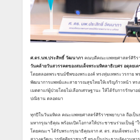
ศ.ดร.นพ.ประสิทธิ์ วัฒนาภา
คณบดีคณะแพทยศาสตร์ศิริราชพ
วันคล้ายวันสวรรคตของสมเด็จพระมหิตลาธิเบศร อดุลยเ
โดยตลอดพระชนม์ชีพของพระองค์ ทรงทุ่มเทพระวรกาย 
พัฒนาการแพทย์และสาธารณสุขไทยให้เจริญก้าวหน้า ทรงเป
เมตตาแก่ผู้ป่วยโดยไม่เลือกเศรษฐานะ ให้ได้รับการรักษา
ปณิธาน ตลอดมา
ทุกปีในวันมหิดล คณะแพทยศาสตร์ศิริราชพยาบาล ถือเป็น
มหากรุณาธิคุณ พร้อมเปิดโอกาสให้ประชาชนร่วมเป็นผู้ “ใ
โดยคณะฯ ได้รับพระกรุณาธิคุณจาก ศ. ดร. สมเด็จพระเจ้า 
สวางควัฒน วรขัตติยราชนารี ทรงเป็นประธานจัดงานหารา