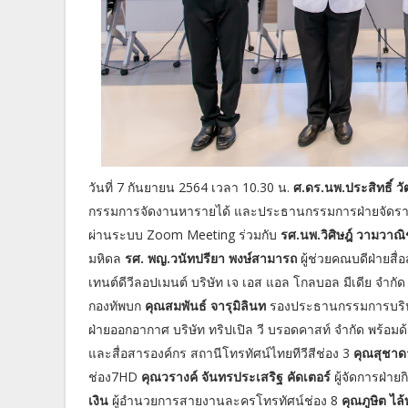
วันที่ 7 กันยายน 2564 เวลา 10.30 น.
ศ.ดร.นพ.ประสิทธิ์ 
กรรมการจัดงานหารายได้ และประธานกรรมการฝ่ายจัดราย
ผ่านระบบ Zoom Meeting ร่วมกับ
รศ.นพ.วิศิษฎ์ วามวาณิ
มหิดล
รศ. พญ.วนัทปรียา พงษ์สามารถ
ผู้ช่วยคณบดีฝ่ายสื
เทนต์ดีวีลอปเมนต์ บริษัท เจ เอส แอล โกลบอล มีเดีย จำกั
กองทัพบก
คุณสมพันธ์ จารุมิลินท
รองประธานกรรมการบริหาร บ
ฝ่ายออกอากาศ บริษัท ทริปเปิล วี บรอดคาสท์ จำกัด พร้อมด
และสื่อสารองค์กร สถานีโทรทัศน์ไทยทีวีสีช่อง 3
คุณสุชาด
ช่อง7HD
คุณวรางค์ จันทรประเสริฐ คัดเตอร์
ผู้จัดการฝ่าย
เงิน
ผู้อำนวยการสายงานละครโทรทัศน์ช่อง 8
คุณภูษิต ไล