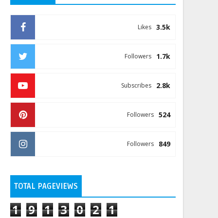
3.5k
Likes
1.7k
Followers
2.8k
Subscribes
524
Followers
849
Followers
TOTAL PAGEVIEWS
1
9
1
3
0
2
1