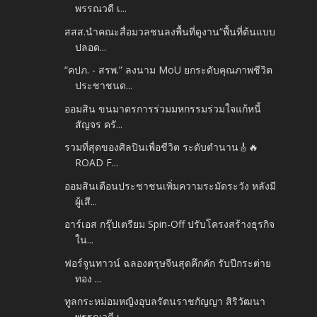
พรรณวดี เ...
สสส.นำคณะสื่อมวลชนลงพื้นที่ดูงาน“พื้นที่ต้นแบบ
ปลอด...
“คปภ. - สรพ.” ลงนาม MoU ยกระดับคุณภาพชีวิต
ประชาชนด...
ออมสิน ขนมาตรการร่วมมหกรรมร่วมใจแก้หนี้
สัญจร ครั...
รวมที่สุดของศิลปินเพื่อชีวิต ระดับตำนาน🎸🔥
ROAD F...
ออมสินเตือนประชาชนเพิ่มความระมัดระวัง หลังมี
ผู้เสี...
อาร์เอส กรุ๊ปเตรียม Spin-Off ปรับโครงสร้างธุรกิจ
ใน...
ฟอร์จูนทาวน์ ฉลองตรุษจีนสุดคึกคัก รับปีกระต่าย
ทอง ...
ทูลกระหม่อมหญิงอุบลรัตนราชกัญญา สิริวัฒนา
พรรณวดี เ...