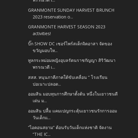
GRANMONTE SUNDAY HARVEST BRUNCH
2023 reservation o...
GRANMONTE HARVEST SEASON 2023
activities!
บิ๊ก SHOW DC เซอร์ไพร์สเด็กจิตอาสา จัดของ
ขวัญมอบให...
ทูลกระหม่อมหญิงอุบลรัตนราชกัญญา สิริวัฒนา
พรรณวดี เ...
สสส. หนุนภาคีภาคใต้ขับเคลื่อน “ โรงเรียน
ปอเนาะปลอด...
ออมสิน มอบทุนการศึกษาตั้งต้น หนึ่งในเยาวชนดี
เด่น ม...
ออมสิน ปลื้ม แคมเปญกระตุ้นเยาวชนรักการออม
วันเด็กแ...
“ไอคอนสยาม” ต้อนรับวันเด็กแห่งชาติ จัดงาน
“THE IC...