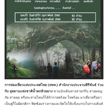
การท่องเที่ยวแห่งประเทศไทย (ททท.) สำนักงานประจวบคีรีขันธ์ ร่วม
กับ อุทยานแห่งชาติน้ำตกห้วยยาง
ชวนนักเดินทางสายกรีน สายผจญ
ภัย สายลุย หรือจะสายไหนก็ได้ถ้ากายพร้อม ใจพร้อม มาเดี่ยวหรือมา
เป็นคู่ก็ไม่ผิดกติกา ฟิตซ้อมร่างกายและจิตใจให้แข็งแกร่งไปกางเต้นท์