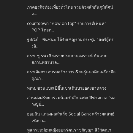
ภาคธุรกิจท่องเที่ยวทั่วไทย รวมตัวผลักดันภูมิทัศน์
ด...
countdown “9low on top” รายการที่เฟ้นหา T-
POP โดยท...
ฐปณีย์ - พันชนะ ได้รับเชิญร่วมประชุม "สตรีผู้ทร
งอิ...
สรพ. ชู รพ.เชียงรายประชานุเคราะห์ ต้นแบบ
สถานพยาบาล...
สรพ.จัดการอบรมสร้างการเรียนรู้แนวคิดเครื่องมือ
คุณภ...
ททท. ชวนแบกเป้ขึ้นเขาเดินป่ายอดเขาหลวง
สานต่อศรัทธาร่วมน้อมรำลึก ๑๕๓ ปีชาตกาล “หล
วงปู่มั่...
ออมสิน แถลงผลสำเร็จ Social Bank สร้างผลลัพธ์
เชิงบว...
ทูลกระหม่อมหญิงอุบลรัตนราชกัญญา สิริวัฒนา