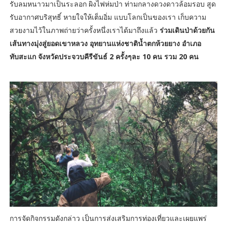
รับลมหนาวมาเป็นระลอก ผิงไฟห่มป่า ท่ามกลางดวงดาวล้อมรอบ สูด
รับอากาศบริสุทธิ์ หายใจให้เต็มอิ่ม แบบโลกเป็นของเรา เก็บความ
สวยงามไว้ในภาพถ่ายว่าครั้งหนึ่งเราได้มาถึงแล้ว
ร่วมเดินป่าด้วยกัน
เส้นทางมุ่งสู่ยอดเขาหลวง อุทยานแห่งชาติน้ำตกห้วยยาง อำเภอ
ทับสะแก จังหวัดประจวบคีรีขันธ์ 2 ครั้งๆละ 10 คน รวม 20 คน
การจัดกิจกรรมดังกล่าว เป็นการส่งเสริมการท่องเที่ยวและเผยแพร่