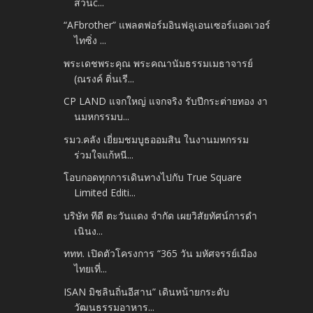
สวนc...
“AFbrother” แพลตฟอร์มอินฟลูเอนเซอร์แอดเวอร์
ไทซิ่ง ...
พระเดชพระคุณ พระคณานัมธรรมเมธาจารย์
(ณรงค์ ติ่นเรี...
CP LAND แจกใหญ่ แจกจริง รับปีกระต่ายทอง งา
นมหกรรมบ...
รมว.คลัง เยี่ยมชมบูธออมสิน ในงานมหกรรม
ร่วมใจแก้หนี...
โอบกอดทุกการเดินทางไปกับ True Square
Limited Editi...
บริษัท ทีดี ตะวันแดง จำกัด เผยวิสัยทัศน์การดำ
เนินง...
ททท. เปิดตัวโครงการ “365 วัน มหัศจรรย์เมือง
ไทยเที่...
ISAN มิชลินถิ่นอีสาน” เดินหน้ายกระดับ
วัฒนธรรมอาหาร...