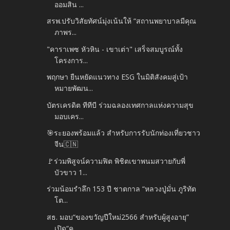
ออมสิน ...
สรพ.ปรับวิสัยทัศน์มุ่งเน้นให้ “สถานพยาบาลมีคุณ
ภาพร...
"คาราเพซ หัวหิน - เขาเต่า" เสร็จสมบูรณ์ทั้ง
โครงการ...
พฤกษา ยืนหยัดแนวทาง ESG ในมิติสังคมสู่เป้า
หมายพัฒน...
บัตรเครดิต ทีทีบี ร่วมฉลองเทศกาลแห่งความสุข
มอบเคร...
🎯ระยองพร้อมแล้ว สำหรับการรับนักท่องเที่ยวชาว
จีน🇨🇳
🚩ร่วมพิสูจน์ความฟิต พิชิตเขาพนมสวายกับพี่
บัวขาว 1...
ร่วมน้อมรำลึก 153 ปี ชาตกาล “หลวงปู่มั่น ภูริทัต
โต...
สธ. มอบ“ของขวัญปีใหม่2566 สำหรับผู้สูงอายุ”
เปิด“ค...