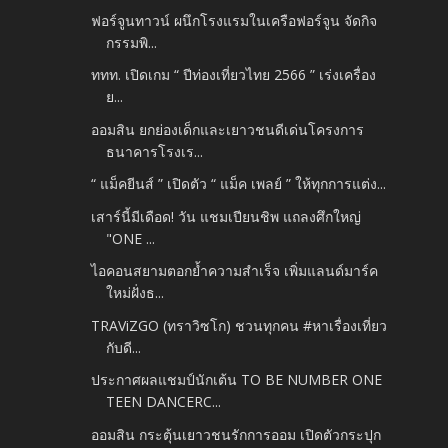
ฟอร์จูนทาวน์ ผนึกโรงแรมในเครือฟอร์จูน จัดกิจ
กรรมพิ...
ททท. เปิดเกม “ ปีท่องเที่ยวไทย 2566 ” เร่งเครื่อง
ย...
ออมสิน ยกย่องเด็กและเยาวชนดีเด่นโครงการ
ธนาคารโรงเร...
“ แม็คยีนส์ ” เปิดตัว “ แม็ค เพลย์ ” ให้ทุกการแต่ง...
เสาร์นี้มีเดือด! วัน แชมเปียนชิพ แถลงศึกใหญ่
"ONE ...
ไอคอนสยามตอกย้ำความสำเร็จ เพิ่มแลนด์มาร์ค
ใหม่ฝั่งธ...
TRAViZGO (ทราวิซโก) ชวนทุกคน #หาเรื่องเที่ยว
กับดี...
ประกาศผลแชมป์นักเต้น TO BE NUMBER ONE
TEEN DANCERC...
ออมสิน กระตุ้นเยาวชนรักการออม เปิดตัวกระปุก