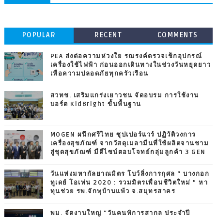
POPULAR
RECENT
COMMENTS
PEA ส่งต่อความห่วงใย รณรงค์ตรวจเช็กอุปกรณ์
เครื่องใช้ไฟฟ้า ก่อนออกเดินทางในช่วงวันหยุดยาว
เพื่อความปลอดภัยทุกครัวเรือน
สวทช. เสริมแกร่งเยาวชน จัดอบรม การใช้งาน
บอร์ด KidBright ขั้นพื้นฐาน
MOGEN ผนึกศรีไทย ซุปเปอร์แวร์ ปฏิวัติวงการ
เครื่องสุขภัณฑ์ จากวัสดุเมลามีนที่ใช้ผลิตจานชาม
สู่ชุดสุขภัณฑ์ มีดีไซน์ตอบโจทย์กลุ่มลูกค้า 3 GEN
วันแห่งมหากัลยาณมิตร โบว์ลิ่งการกุศล “ บางกอก
ทูเดย์ โอเพ่น 2020 : รวมมิตรเพื่อนชีวิตใหม่ ” หา
ทุนช่วย รพ.จักษุบ้านแพ้ว จ.สมุทรสาคร
พม. จัดงานใหญ่ “วันคนพิการสากล ประจำปี