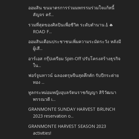
ออมสิน ขนมาตรการร่วมมหกรรมร่วมใจแก้หนี้
สัญจร ครั...
รวมที่สุดของศิลปินเพื่อชีวิต ระดับตำนาน🎸🔥
ROAD F...
ออมสินเตือนประชาชนเพิ่มความระมัดระวัง หลังมี
ผู้เสี...
อาร์เอส กรุ๊ปเตรียม Spin-Off ปรับโครงสร้างธุรกิจ
ใน...
ฟอร์จูนทาวน์ ฉลองตรุษจีนสุดคึกคัก รับปีกระต่าย
ทอง ...
ทูลกระหม่อมหญิงอุบลรัตนราชกัญญา สิริวัฒนา
พรรณวดี เ...
GRANMONTE SUNDAY HARVEST BRUNCH
2023 reservation o...
GRANMONTE HARVEST SEASON 2023
activities!