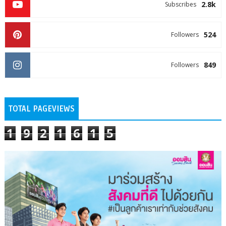
2.8k
Subscribes
524
Followers
849
Followers
TOTAL PAGEVIEWS
1
9
2
1
6
1
5