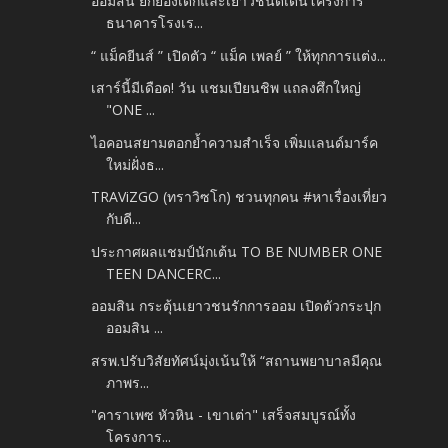
ออมสิน ยกย่องเด็กและเยาวชนดีเด่นโครงการ
ธนาคารโรงเร...
“ แม็คยีนส์ ” เปิดตัว “ แม็ค เพลย์ ” ให้ทุกการแต่ง...
เสาร์นี้มีเดือด! วัน แชมเปียนชิพ แถลงศึกใหญ่
"ONE ...
ไอคอนสยามตอกย้ำความสำเร็จ เพิ่มแลนด์มาร์ค
ใหม่ฝั่งธ...
TRAViZGO (ทราวิซโก) ชวนทุกคน #หาเรื่องเที่ยว
กับดี...
ประกาศผลแชมป์นักเต้น TO BE NUMBER ONE
TEEN DANCERC...
ออมสิน กระตุ้นเยาวชนรักการออม เปิดตัวกระปุก
ออมสิน ...
สรพ.ปรับวิสัยทัศน์มุ่งเน้นให้ “สถานพยาบาลมีคุณ
ภาพร...
"คาราเพซ หัวหิน - เขาเต่า" เสร็จสมบูรณ์ทั้ง
โครงการ...