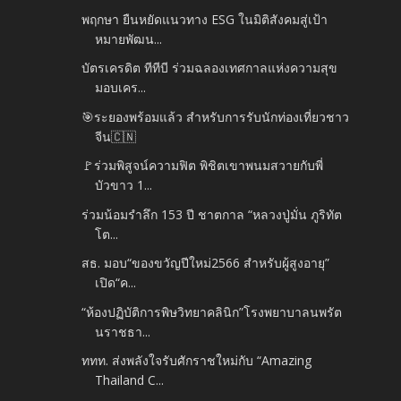
พฤกษา ยืนหยัดแนวทาง ESG ในมิติสังคมสู่เป้า
หมายพัฒน...
บัตรเครดิต ทีทีบี ร่วมฉลองเทศกาลแห่งความสุข
มอบเคร...
🎯ระยองพร้อมแล้ว สำหรับการรับนักท่องเที่ยวชาว
จีน🇨🇳
🚩ร่วมพิสูจน์ความฟิต พิชิตเขาพนมสวายกับพี่
บัวขาว 1...
ร่วมน้อมรำลึก 153 ปี ชาตกาล “หลวงปู่มั่น ภูริทัต
โต...
สธ. มอบ“ของขวัญปีใหม่2566 สำหรับผู้สูงอายุ”
เปิด“ค...
“ห้องปฏิบัติการพิษวิทยาคลินิก”โรงพยาบาลนพรัต
นราชธา...
ททท. ส่งพลังใจรับศักราชใหม่กับ “Amazing
Thailand C...