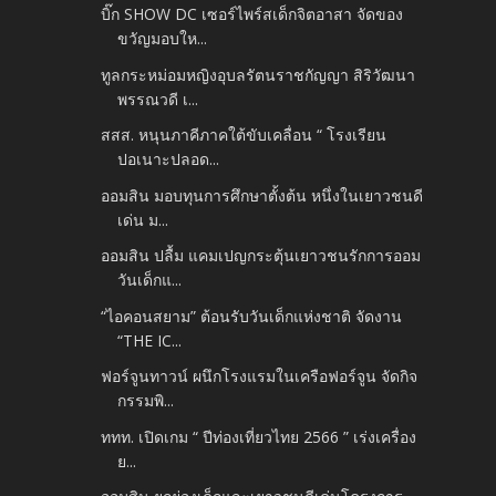
บิ๊ก SHOW DC เซอร์ไพร์สเด็กจิตอาสา จัดของ
ขวัญมอบให...
ทูลกระหม่อมหญิงอุบลรัตนราชกัญญา สิริวัฒนา
พรรณวดี เ...
สสส. หนุนภาคีภาคใต้ขับเคลื่อน “ โรงเรียน
ปอเนาะปลอด...
ออมสิน มอบทุนการศึกษาตั้งต้น หนึ่งในเยาวชนดี
เด่น ม...
ออมสิน ปลื้ม แคมเปญกระตุ้นเยาวชนรักการออม
วันเด็กแ...
“ไอคอนสยาม” ต้อนรับวันเด็กแห่งชาติ จัดงาน
“THE IC...
ฟอร์จูนทาวน์ ผนึกโรงแรมในเครือฟอร์จูน จัดกิจ
กรรมพิ...
ททท. เปิดเกม “ ปีท่องเที่ยวไทย 2566 ” เร่งเครื่อง
ย...