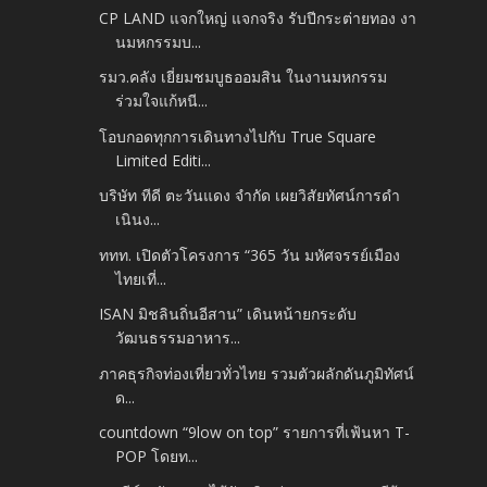
CP LAND แจกใหญ่ แจกจริง รับปีกระต่ายทอง งา
นมหกรรมบ...
รมว.คลัง เยี่ยมชมบูธออมสิน ในงานมหกรรม
ร่วมใจแก้หนี...
โอบกอดทุกการเดินทางไปกับ True Square
Limited Editi...
บริษัท ทีดี ตะวันแดง จำกัด เผยวิสัยทัศน์การดำ
เนินง...
ททท. เปิดตัวโครงการ “365 วัน มหัศจรรย์เมือง
ไทยเที่...
ISAN มิชลินถิ่นอีสาน” เดินหน้ายกระดับ
วัฒนธรรมอาหาร...
ภาคธุรกิจท่องเที่ยวทั่วไทย รวมตัวผลักดันภูมิทัศน์
ด...
countdown “9low on top” รายการที่เฟ้นหา T-
POP โดยท...