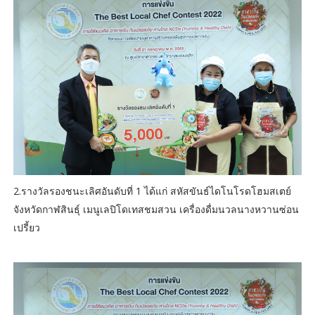
2.รางวัลรองชนะเลิศอันดับที่ 1 ได้แก่ สหัสขันธ์ไดโนโรดโฮมสเตย์
จังหวัดกาฬสินธุ์ เมนูเลปิโดเทสชมสวน เครื่องดื่มนวลนางหวานซ่อน
เปรี้ยว