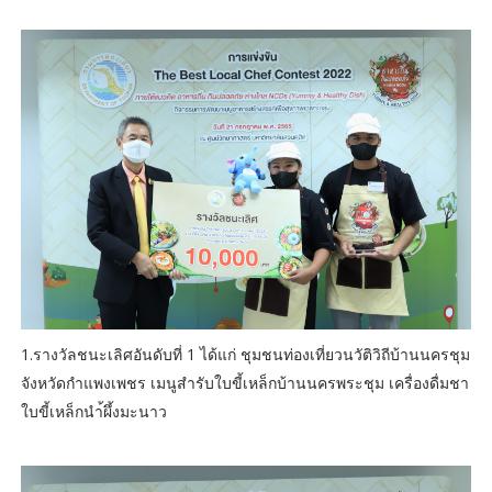
1.รางวัลชนะเลิศอันดับที่ 1 ได้แก่ ชุมชนท่องเที่ยวนวัติวิถีบ้านนครชุม
จังหวัดกำแพงเพชร เมนูสำรับใบขี้เหล็กบ้านนครพระชุม เครื่องดื่มชา
ใบขี้เหล็กนำ้ผึ้งมะนาว