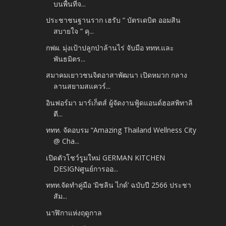
บนพื้นที่จ...
ประชาชนฐานราก เฮรับ “ บัตรเดบิต ออมสิน
สบายใจ ” คุ...
กฟผ. มุ่งเป้าปลูกป่าล้านไร่ จับมือ ททท.และ
พันธมิตร...
สมาคมเยาวชนจิตอาสาพัฒนา เปิดหมวก กลาง
ลานสยามสแควร์...
อินฟอร์มา มาร์เก็ตส์ ผู้จัดงานฟู้ดแอนด์ฮอสพิทาลิ
ตี...
ททท. จัดอบรม “Amazing Thailand Wellness City
@ Cha...
เปิดตัวโชว์รูมใหม่ GERMAN KITCHEN
DESIGNศูนย์การออ...
ททท.จัดทำคู่มือ ‘มิชลิน ไกด์’ ฉบับปี 2566 ประชา
สัม...
นาฬิกาแห่งฤดูกาล