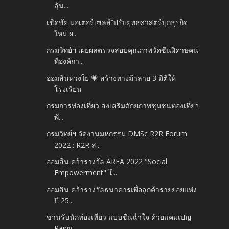
ลุ้น...
เชิดชัย มอเตอร์เซลส์”ปรับยุทธศาสตร์บุกธุรกิจ
ใหม่ ผ...
กรมวิทย์ฯ เผยผลตรวจสอบคุณภาพวัคซีนฝีดาษคน
ที่องค์กา...
ออมสินห่วงใย 💗 สร้างทางม้าลาย 3 มิติให้
โรงเรียน
กรมการท่องเที่ยว ส่งเสริมศักยภาพชุมชนท่องเที่ยว
พั...
กรมวิทย์ฯ จัดงานมหกรรม DMSc R2R Forum
2022 : R2R ส...
ออมสิน คว้ารางวัล AREA 2022 "Social
Empowerment" โ...
ออมสิน คว้ารางวัลธนาคารเพื่อลูกค้ารายย่อยแห่ง
ปี 25...
ขานรับนักท่องเที่ยว แบบชื่นฉ่ำใจ ด้วยแคมเปญ
Rainy ...