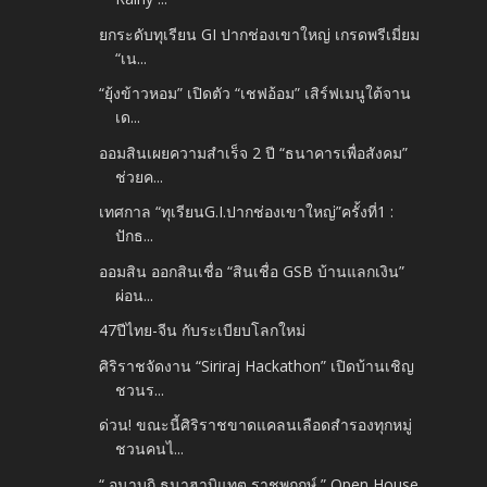
ยกระดับทุเรียน GI ปากช่องเขาใหญ่ เกรดพรีเมี่ยม
“เน...
“ยุ้งข้าวหอม” เปิดตัว “เชฟอ้อม” เสิร์ฟเมนูใต้จาน
เด...
ออมสินเผยความสำเร็จ 2 ปี “ธนาคารเพื่อสังคม”
ช่วยค...
เทศกาล “ทุเรียนG.I.ปากช่องเขาใหญ่”ครั้งที่1 :
ปักธ...
ออมสิน ออกสินเชื่อ “สินเชื่อ GSB บ้านแลกเงิน”
ผ่อน...
47ปีไทย-จีน​ กับระเบียบโลกใหม่
ศิริราชจัดงาน “Siriraj Hackathon” เปิดบ้านเชิญ
ชวนร...
ด่วน! ขณะนี้ศิริราชขาดแคลนเลือดสำรองทุกหมู่
ชวนคนไ...
“ อนาบูกิ ธนาฮาบิแทต ราชพฤกษ์ ” Open House