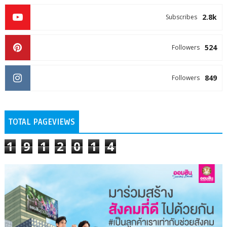
2.8k
Subscribes
524
Followers
849
Followers
TOTAL PAGEVIEWS
1
9
1
2
0
1
4