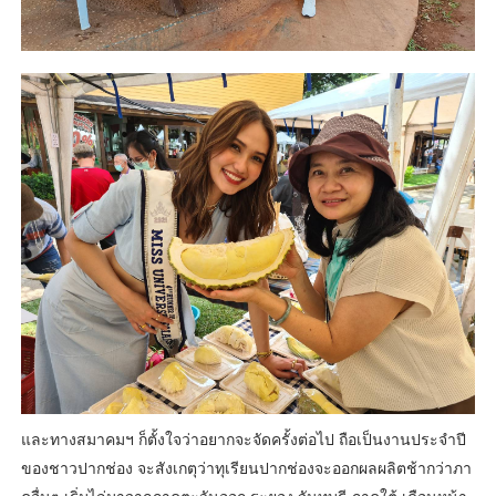
และทางสมาคมฯ ก็ตั้งใจว่าอยากจะจัดครั้งต่อไป ถือเป็นงานประจำปี
ของชาวปากช่อง จะสังเกตุว่าทุเรียนปากช่องจะออกผลผลิตช้ากว่าภา