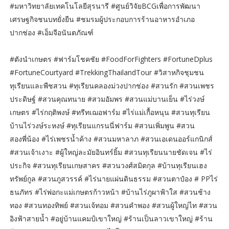
#มหาวิทยาลัยเทคโนโลยีสุรนารี #ศูนย์วิจัยBCGเพื่อการพัฒนา
เศรษฐกิจชนบทยั่งยืน #ชมรมผู้ประกอบการร้านอาหารอำเภอ
ปากช่อง #เอ็มจีอนันตภัณฑ์
#ตังนำเกษตร #ฟาร์มโชคชัย #FoodForFighters #FortuneDplus
#FortuneCourtyard #TrekkingThailandTour #วิสาหกิจชุมชน
ทุเรียนและพืชสวน #ทุเรียนคลองม่วงปากช่อง #สวนรัก #สวนเพชร
ประดิษฐ์ #สวนคุณทนาย #สวมอัมพร #สวนแม่บานเย็น #ไร่วงษ์
เกษตร #ไร่กฤติพงษ์ #ทรีทเฌอฟาร์ม #ไร่แม่เกื้อหนุน #สวนทุเรียน
บ้านไร่วงษ์ระหงษ์ #ทุเรียนแกรนนี่ฟาร์ม #สวนเพิ่มพูน #สวน
สองพี่น้อง #ไร่เพชรน้ำค้าง #สวนมหาลาภ #สวนเอเดนออร์แกนิกส์
#สวนเจ้าเงาะ #ผู้ใหญ่ละมัยอินทร์ยิ้ม #สวนทุเรียนนายชัดเจน #ไร่
ประกิจ #สวนทุเรียนเกษสาคร #สวนวงศ์สมิตกุล #บ้านทุเรียนเฮง
ทรัพย์กูล #สวนภูสวรรค์ #ไร่นายแผ่นดินธรรม #สวนตาป๋อง # PPไร่
ธนภัทร #ไร่พ่อกะแม่เกษตรก้าวหน้า #บ้านไร่ภูผาฟ้าใส #สวนช้าง
ทอง #สวนทองทิพย์ #สวนเจ้ทอม #สวนคำพอง #สวนผู้ใหญ่ไท #สวน
อิงฟ้าสายน้ำ #อยู่บ้านแคมป์เขาใหญ่ #ร้านเป็นลาวเขาใหญ่ #ร้าน