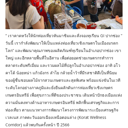
“ เราคาดหวังให้นักท่องเที่ยวหันมาชิมและสั่งจองทุเรียน GI ปากช่อง ”
วันนี้ เรากำลังพัฒนาให้เป็นแหล่งท่องเที่ยวเชิงเกษตรในเมืองมรดก
โลก” และพัฒนาคุณภาพของผลิตภัณฑ์ทุเรียนในอำเภอปากช่อง เขา
ใหญ่ และอีกหลายพื้นทื่ในอีสาน เพื่อต่อยอดช่วยเกษตรกรทำการ
ตลาดระดับพรีเมี่ยม และรวมผลไม้ที่ปลูกในอำเภอปากช่อง อาทิ อโว
คาโด้ น้อยหน่า แก้วมังกร ลำไย กล้วยน้ำว้าที่มีรสชาติดีเป็นที่นิยม
ของผู้ชื่นชอบผลไม้จากสวนเกษตรและสุดพิเศษ พร้อมแข่งขันในเวที
ระดับโลกอย่างภาคภูมิและยั่งยืนผลักดันการท่องเที่ยวเชิงเกษตร
เกษตรอินทรีย์ เพื่อสุขภาวะที่ดีของประชาชน เดินหน้าปักธงเมืองแห่ง
ความมั่นคงทางด้านอาหารเกษตรอินทรีย์ พลิกฟื้นเศรษฐกิจและการ
ท่องเที่ยว ตามแนวทางการพัฒนาโครงการพัฒนาระเบียงเศรษฐกิจ
เวลเนส ภาคตะวันออกเฉียงเหนือตอนล่าง (Korat Wellness
Corridor) แล้วพบกันครั้งหน้า ปี 2566