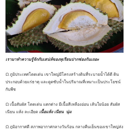
เรามาทำความรู้จักกับเสน่ห์ของทุเรียนปากช่องกันเถอะ
Ω ภูมิประเทศโดดเด่น เขาใหญ่มีโครงสร้างดินที่ระบายน้ำได้ดี ดิน
ประกอบด้วยแร่ธาตุ และดูดซับน้ำในปริมาณที่เหมาะเป็นประโยชน์
กับพืช
Ω เนื้อสัมผัส โดดเด่น แตกต่าง มีเนื้อสีเหลืองอ่อน เส้นใยน้อย สัมผัส
เนียน แห้ง ละเอียด
เนื้อแห้ง เนียน นุ่ม
Ω ภูมิอากาศดี สภาพอากาศกลางวันร้อน กลางคืนเย็นของเขาใหญ่ส่ง