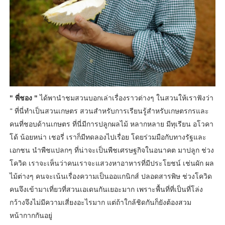
" พี่ชอง "
ได้พานำชมสวนบอกเล่าเรื่องราวต่างๆ ในสวนให้เราฟังว่า
" ที่นี่ทำเป็นสวนเกษตร สวนสำหรับการเรียนรู้สำหรับเกษตรกรและ
คนที่ชอบด้านเกษตร ที่นี่มีการปลูกผลไม้ หลากหลาย มีทุเรียน อโวคา
โด้ น้อยหน่า เชอรี่ เราก็มีทดลองไปเรื่อย โดยร่วมมือกับทางรัฐและ
เอกชน นำพืชแปลกๆ ที่น่าจะเป็นพืชเศรษฐกิจในอนาคต มาปลูก ช่วง
โควิด เราจะเห็นว่าคนเราจะแสวงหาอาหารที่มีประโยชน์ เช่นผัก ผล
ไม้ต่างๆ คนจะเน้นเรื่องความเป็นออแกนิกส์ ปลอดสารพิษ ช่วงโควิด
คนจึงเข้ามาเที่ยวที่สวนเอเดนกันเยอะมาก เพราะพื้นที่ที่เป็นที่โล่ง
กว้างจึงไม่มีความเสี่ยงอะไรมาก แต่ถ้าใกล้ชิดกันก็ยังต้องสวม
หน้ากากกันอยู่