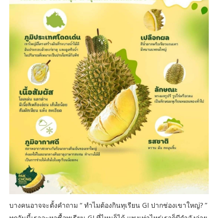
บางคนอาจจะตั้งคำถาม “ ทำไมต้องกินทุเรียน GI ปากช่องเขาใหญ่? ”
ทุกวันนี้เราจะหาซื้อทุเรียน GI ที่ไหนก็ได้ แพงเท่าไหร่เราก็มีกำลังจ่าย