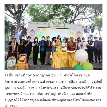
จัดขึ้นเมื่อวันที่ 15-16 กรกฎาคม 2565 ณ ฟาร์มโชคชัย ถนน
มิตรภาพ ต.หนองน้ำแดง อ.ปากช่อง จ.นครราชสีมา โดยมี นายชูศักดิ์
ชุนเกาะ รองผู้ว่าราชการจังหวัดนครราชสีมาประธานในพิธีเปิดงาน
“เทศกาลทุเรียนG.I.ปากช่องเขาใหญ่” ครั้งที่ 1 และมอบหนังสือ
อนุญาตให้ใช้ตราสัญลักษณ์สิ่งบ่งชี้ทางภูมิศาสตร์ไทยให้แก่เกษตรกร
ทั้ง 39สวน