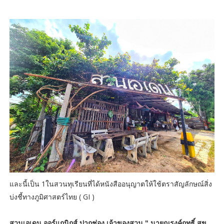
และนี้เป็น 1ในสวนทุเรียนที่ได้หนังสืออนุญาตให้ใช้ตราสัญลักษณ์สิ่ง
บ่งชี้ทางภูมิศาสตร์ไทย ( GI )
สวนเอเดน ออร์แกนิกส์ ปากช่อง เจ้าของสวน " นายณรงค์ฤทธิ์ สุข