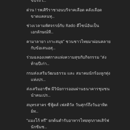
ขับรถ เ...
ด่วน ! รพ.ศิริราชวอนบริจาคเลือด คลังเลือด
ขาดแคลนทุ...
ช่วงเวลามหัศจรรย์กับ Rado ดีไซน์อันเป็น
เอกลักษณ์ที...
คามาลายา เกาะสมุย” ชวนชาวไทยมาผ่อนคลาย
กับข้อเสนอสุ...
ร่วมฉลองเทศกาลแห่งความสุขกับกิจกรรม “ส่ง
ท้ายปีเก่า...
กรมส่งเสริมวัฒนธรรม และ สมาคมนักร้องลูกทุ่ง
แห่งปร...
ส่งเสริมอาชีพ มีวินัยการออมผ่านธนาคารชุมชน
นำคนเปร...
สมุทรสาคร ซีฟู้ดส์ เฟสติวัล วันศุกร์ถึงวันอาทิต
ย์ท...
“แมงโก้ ทรี” ยกต้นตำรับอาหารไทยทุกภาคเสิร์ฟ
นักชิมช...