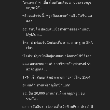
"ดร.คฑา" พาเที่ยวไทยรับพลังบวก บวงสรวงบูชา
พญาศรีสั...
พร้อมแล้ววันนี้...ทรู เปิดลงทะเบียนฉีดวัคซีน แอ
สตร...
ออมสินปลื้ม ปล่อยสินเชื่อช่วยรายย่อยผ่านแอป
MyMo แ...
โคราช พร้อมรับนักท่องเที่ยวตามมาตรฐาน SHA
Plus
“โฮม่า” ผู้บุกเบิกที่อยู่อาศัยแนวคิดการใช้ชีวิตร่ว...
คณะพยาบาลศาสตร์ ราชวิทยาลัยจุฬาภรณ์ รับ
สมัครบุคคลเ...
TPN เซ็นสัญญาจัดประกวดนางสาวไทย 2564
อแมนด้า ชวนเที่ยวภูเก็ตบ้านเกิด
ร่วมปั้น 20,000 เถ้าแก่รุ่นใหม่ กลุ่มทรู มอบ
รางวัล...
ผลการตัดสินรางวัลสมเด็จเจ้าฟ้ามหิดล ประจำปี