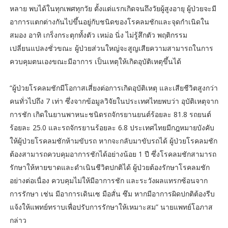
หลาย พบได้ในทุกเพศทุกวัย ตั้งแต่แรกเกิดจนถึงวัยผู้สูงอายุ ผู้ป่วยจะมี
อาการแตกต่างกันไปขึ้นอยู่กับชนิดของโรคลมชักและจุดกำเนิดใน
สมอง อาทิ เกร็งกระตุกทั้งตัว เหม่อ นิ่ง ไม่รู้สึกตัว พฤติกรรม
เปลี่ยนแปลงชั่วขณะ ผู้ป่วยส่วนใหญ่จะสูญเสียความสามารถในการ
ควบคุมตนเองขณะมีอาการ เป็นเหตุให้เกิดอุบัติเหตุขึ้นได้
“ผู้ป่วยโรคลมชักมีโอกาสเสี่ยงต่อการเกิดอุบัติเหตุ และเสียชีวิตสูงกว่า
คนทั่วไปถึง 7 เท่า ซึ่งจากข้อมูลวิจัยในประเทศไทยพบว่า อุบัติเหตุจาก
การชัก เกิดในยานพาหนะชนิดรถจักรยานยนต์ร้อยละ 81.8 รถยนต์
ร้อยละ 25.0 และรถจักรยานร้อยละ 6.8 ประเทศไทยมีกฎหมายบังคับ
ให้ผู้ป่วยโรคลมชักห้ามขับรถ หากจะกลับมาขับรถได้ ผู้ป่วยโรคลมชัก
ต้องสามารถควบคุมอาการชักได้อย่างน้อย 1 ปี ซึ่งโรคลมชักสามารถ
รักษาให้หายขาดและดำเนินชีวิตปกติได้ ผู้ป่วยต้องรักษาโรคลมชัก
อย่างต่อเนื่อง ควบคุมไม่ให้มีอาการชัก และระวังผลแทรกซ้อนจาก
การรักษา เช่น มีอาการเดินเซ มือสั่น ซึม หากมีอาการผิดปกติต้องรีบ
แจ้งให้แพทย์ทราบเพื่อปรับการรักษาให้เหมาะสม” นายแพทย์โอภาส
กล่าว