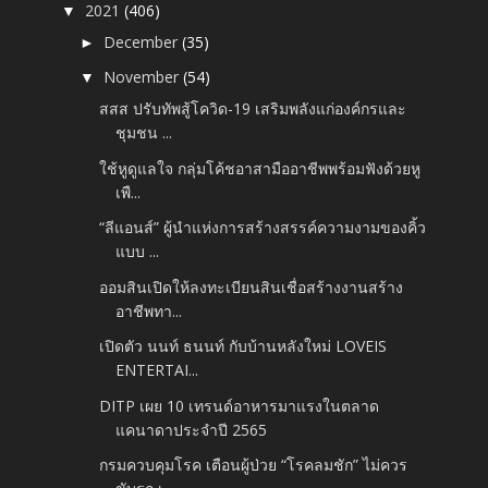
2021
(406)
▼
December
(35)
►
November
(54)
▼
สสส ปรับทัพสู้โควิด-19 เสริมพลังแก่องค์กรและ
ชุมชน ...
ใช้หูดูแลใจ กลุ่มโค้ชอาสามืออาชีพพร้อมฟังด้วยหู
เพื...
“ลีแอนส์” ผู้นำแห่งการสร้างสรรค์ความงามของคิ้ว
แบบ ...
ออมสินเปิดให้ลงทะเบียนสินเชื่อสร้างงานสร้าง
อาชีพทา...
เปิดตัว นนท์ ธนนท์ กับบ้านหลังใหม่ LOVEIS
ENTERTAI...
DITP เผย 10 เทรนด์อาหารมาแรงในตลาด
แคนาดาประจำปี 2565
กรมควบคุมโรค เตือนผู้ป่วย “โรคลมชัก” ไม่ควร