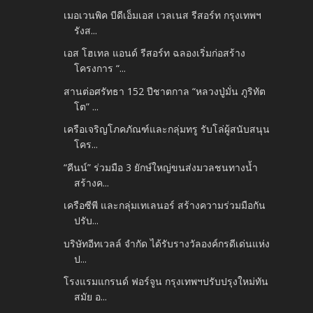
เมอเวนพิค บีดีเอ็มเอส เวลเนส รีสอร์ท กรุงเทพฯ
รังส...
เอส โฮเทล แอนด์ รีสอร์ท ฉลองเริ่มก่อสร้าง
โครงการ “...
สานต่อศรัทธา 152 ปีชาตกาล “หลวงปู่มั่น ภูริทัต
โต” ...
เครือเจริญโภคภัณฑ์และกลุ่มทรู รับโล่ผู้สนับสนุน
โคร...
“คีนน์” ร่วมมือ 3 ยักษ์ใหญ่ขนส่งมวลชนทางน้ำ
สร้างค...
เครือซีพี และกลุ่มเทเลนอร์ สร้างความร่วมมือกัน
ปรับ...
บริษัทอีทเวลล์ จำกัด ได้รับรางวัลองค์กรดีเด่นแห่ง
ป...
โรงแรมแกรนด์ ฟอร์จูน กรุงเทพฯปรับปรุงใหม่ทัน
สมัย อ...