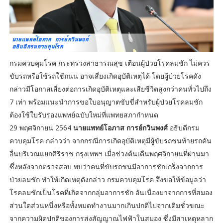
กรมควบคุมโรค กระทรวงสาธารณสุข เตือนผู้ป่วยโรคลมชัก ไม่ควร
ขับรถหรือใช้รถใช้ถนน อาจเสี่ยงเกิดอุบัติเหตุได้ โดยผู้ป่วยโรคดัง
กล่าวมีโอกาสเสี่ยงต่อการเกิดอุบัติเหตุและเสียชีวิตสูงกว่าคนทั่วไปถึง
7 เท่า พร้อมแนะนำการขอใบอนุญาตขับขี่สำหรับผู้ป่วยโรคลมชัก
ต้องใช้ใบรับรองแพทย์ฉบับใหม่ที่แพทยสภากำหนด
29 พฤศจิกายน 2564
นายแพทย์โอภาส การย์กวินพงศ์
อธิบดีกรม
ควบคุมโรค กล่าวว่า จากกรณีการเกิดอุบัติเหตุมีผู้ขับรถชนท้ายรถคัน
อื่นบริเวณแยกศิริราช กรุงเทพฯ เมื่อช่วงต้นเดืนพฤศจิกายนที่ผ่านมา
ซึ่งหลังจากตรวจสอบ พบว่าคนที่ขับรถชนมีอาการชักเกร็งจากการ
ป่วยลมชัก ทำให้เกิดเหตุดังกล่าว กรมควบคุมโรค จึงขอให้ข้อมูลว่า
โรคลมชักเป็นโรคที่เกิดจากกลุ่มอาการชัก อันเนื่องมาจากการที่สมอง
ส่วนใดส่วนหนึ่งหรือทั้งหมดทำงานมากเกินปกติไปจากเดิมชั่วขณะ
จากความผิดปกติของการส่งสัญญาณไฟฟ้าในสมอง ซึ่งมีสาเหตุหลาก