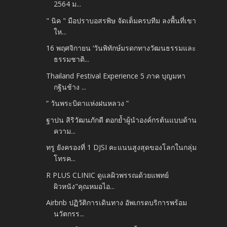
2564 ม...
" นิค " มือปราบอสรพิษ จัดเต็มครบทีม ลงพื้นที่เขา
ให...
16 พฤศจิกายน ‘วันพิทักษ์มรดกทางวัฒนธรรมและ
ธรรมชาติ...
Thailand Festival Experience 5 ภาค บุญมหา
กฐินช้าง ...
“ วันพระบิดาแห่งฝนหลวง ”
ฐาปน สิริวัฒนภักดี ตอกย้ำผู้นำองค์กรต้นแบบด้าน
ความ...
ทรู ยังครองที่ 1 DJSI คะแนนสูงสุดของโลกในกลุ่ม
โทรค...
R PLUS CLINIC ดูแลผิวพรรณด้วยแพทย์
ผิวหนัง"คุณหมอไอ...
Airbnb ปฏิวัติการเดินทาง อัพเกรดบริการพร้อม
นวัตกรร...