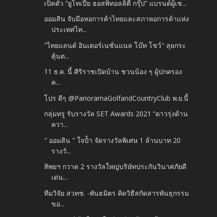
เปิดตัว “ยูโทเปีย ฮอสพิทอลลิตี้ กรุ๊ป” แบรนด์ผู้เช...
ออมสิน จับมือหอการค้าไทยและสภาหอการค้าแห่ง
ประเทศไท...
"ไทยแลนด์ อินเตอร์เนชั่นแนล โบ๊ท โชว์" ลุยกระ
ตุ้นต...
11 ธ.ค. นี้ ศิริราชเปิดบ้าน ชวนน้อง ๆ ผู้ปกครอง
ค...
โปร ดีๆ @PanoramaGolfandCountryClub พ.ย.นี้
กลุ่มทรู รับรางวัล SET Awards 2021 “ดาวรุ่งด้าน
ควา...
" ออมสิน " ใจป้ำ จัดรางวัลพิเศษ 1 ล้านบาท 20
รางวั...
ทิพยฯ กวาด 2 รางวัลใหญ่บริษัทประกันวินาศภัยดี
เด่น​...
ทีมวิจัย สวทช. -พันธมิตร คิดวิธีสกัดสารพันธุกรรม
ขอ...