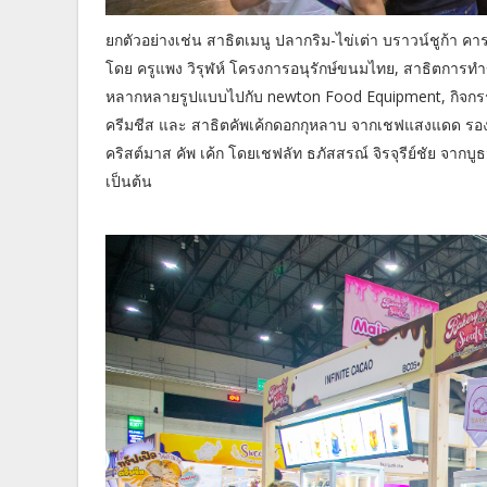
ยกตัวอย่างเช่น สาธิตเมนู ปลากริม-ไข่เต่า บราวน์ชูก้
โดย ครูแพง วิรุฬห์ โครงการอนุรักษ์ขนมไทย, สาธิตการ
หลากหลายรูปแบบไปกับ newton Food Equipment, กิจกรรม
ครีมชีส และ สาธิตคัพเค้กดอกกุหลาบ จากเชฟแสงแดด รองชน
คริสต์มาส คัพ เค้ก โดยเชฟลัท ธภัสสรณ์ จิรจุรีย์ชัย จ
เป็นต้น