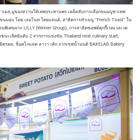
า คาราเมล,มูของหวานให้เทพประทานพร เคล็ดลับการเลือกขนมบูชาเทพ
ทำขนมอบ โดย เลอโนท ไทยแลนด์, สาธิตการทำเมนู “French Toast” ใน
พิเศษจาก LILLY (Winner Group), การสาธิตซอฟต์คุกกี้เรดเวลเวต
ะเลิศอันดับ 2 จากการแข่งขัน Thailand next culinary start,
ากบูธมิตรผล, ช็อคโกแลต ลาวา เค้ก จากเชฟน้ำมนต์ BAKELAB Bakery