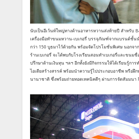
นับเป็นอีเว้นท์ใหญ่ทางด้านอาหารหวานส่งท้ายปี สำหรับ 
เครื่องมือทำขนมหวาน-เบเกอรี่ บรรจุภัณฑ์จากแบรนด์ชั้นนำ 
กว่า 150 บูธมาไว้ด้วยกัน พร้อมจัดโปรโมชั่นพิเศษ นอกจากนี
ร้านเบเกอรี่ จะได้พบกับโรงเรียนสอนทำเบเกอรี่และขนมชื่อ
ปรึกษาด้านเงินทุน ฯลฯ อีกทั้งยังมีกิจกรรมให้ได้เรียนรู้
ไอเดียสร้างสรรค์ พร้อมนำความรู้ไปประกอบอาชีพ หรือฝึก
นานาชาติ ซึ่งพร้อมถ่ายทอดเทคนิคดีๆ ผ่านการจัดสัมมนา 