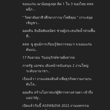
ขอนแก่น เผาอ้อยสูงสุด ติด 1 ใน 3 ของไทย สสส.
ผนึก ...
“ วิทยาลัยอาชีวศึกษาภาวนาโพธิคุณ ” เกาะสมุย
เชิญชว...
ออมสิน จับมือพันธมิตร ช่วยผู้ประสบภัยน้ำท่วมพื้น
ที...
สสส. ชู ศูนย์การเรียนรู้จัดการขยะฯ จ.ขอนแก่น
ต้นแบ...
17 กันยายน ‘วันอนุรักษ์ชายฝั่งสากล
ภาครัฐ-เอกชน เดินหน้าสนับสนุน 2 งานใหญ่
ระดับนานาชา...
เริ่มแล้ว ! งานแสดงสินค้าเพื่อธุรกิจความงามระ
ดับโล...
ออมสิน สร้างโอกาสแก่ผู้พิการทางสายตา เข้าถึง
แอป My...
เปิดแล้ววันนี้ ASEW&EVA 2022 งานมหกรรม