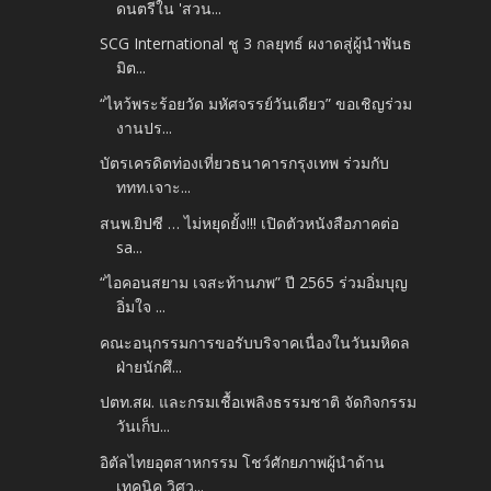
ดนตรีใน 'สวน...
SCG International ชู 3 กลยุทธ์ ผงาดสู่ผู้นำพันธ
มิต...
“ไหว้พระร้อยวัด มหัศจรรย์วันเดียว” ขอเชิญร่วม
งานปร...
บัตรเครดิตท่องเที่ยวธนาคารกรุงเทพ ร่วมกับ
ททท.เจาะ...
สนพ.ยิปซี … ไม่หยุดยั้ง!!! เปิดตัวหนังสือภาคต่อ
sa...
“ไอคอนสยาม เจสะท้านภพ” ปี 2565 ร่วมอิ่มบุญ
อิ่มใจ ...
คณะอนุกรรมการขอรับบริจาคเนื่องในวันมหิดล
ฝ่ายนักศึ...
ปตท.สผ. และกรมเชื้อเพลิงธรรมชาติ จัดกิจกรรม
วันเก็บ...
อิตัลไทยอุตสาหกรรม โชว์ศักยภาพผู้นำด้าน
เทคนิค วิศว...