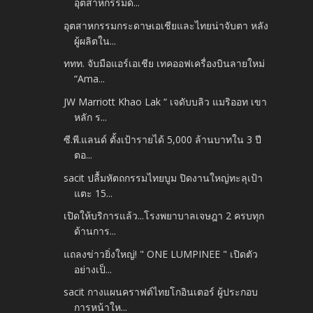
อุตสาหกรรมด้...
อุตสาหกรรมกระดาษเอเชียและไทยน่าจับตา หลัง
ผู้ผลิตใน...
ททท. จับมือแอร์เอเชีย เทคออฟเครื่องบินลายใหม่
“Ama...
JW Marriott Khao Lak “ เจดับบลิว แมริออท เขา
หลัก ร...
ซี.พี.แลนด์ ตั้งเป้ารายได้ 5,000 ล้านบาทใน 3 ปี
ตอ...
sacit ปลื้มหัตถกรรมไทยบูม ปิดงานใหญ่ทะลุเป้า
แตะ 15...
เปิดให้บริการแล้ว...โรงพยาบาลเจษฎา 2 ครบทุก
ด้านการ...
แถลงข่าวยิ่งใหญ่! " ONE LUMPINEE " เปิดตัว
อย่างเป็...
sacit กางแผนคราฟต์ไทยโกอินเตอร์ ผู้ประกอบ
การหน้าให...