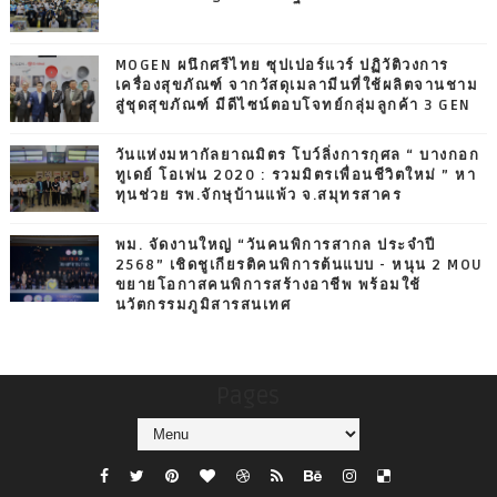
MOGEN ผนึกศรีไทย ซุปเปอร์แวร์ ปฏิวัติวงการ
เครื่องสุขภัณฑ์ จากวัสดุเมลามีนที่ใช้ผลิตจานชาม
สู่ชุดสุขภัณฑ์ มีดีไซน์ตอบโจทย์กลุ่มลูกค้า 3 GEN
วันแห่งมหากัลยาณมิตร โบว์ลิ่งการกุศล “ บางกอก
ทูเดย์ โอเพ่น 2020 : รวมมิตรเพื่อนชีวิตใหม่ ” หา
ทุนช่วย รพ.จักษุบ้านแพ้ว จ.สมุทรสาคร
พม. จัดงานใหญ่ “วันคนพิการสากล ประจำปี
2568” เชิดชูเกียรติคนพิการต้นแบบ - หนุน 2 MOU
ขยายโอกาสคนพิการสร้างอาชีพ พร้อมใช้
นวัตกรรมภูมิสารสนเทศ
Pages