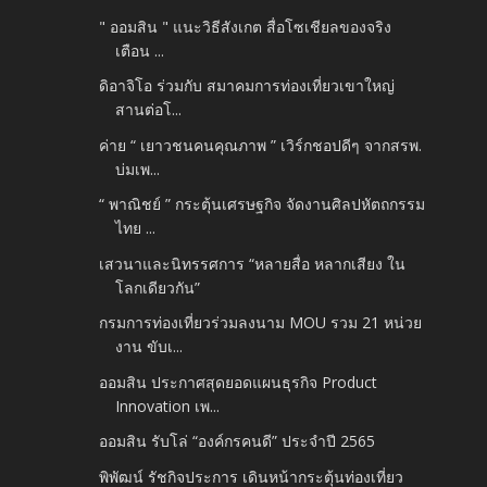
" ออมสิน " แนะวิธีสังเกต สื่อโซเชียลของจริง
เตือน ...
ดิอาจิโอ ร่วมกับ สมาคมการท่องเที่ยวเขาใหญ่
สานต่อโ...
ค่าย “ เยาวชนคนคุณภาพ ” เวิร์กชอปดีๆ จากสรพ.
บ่มเพ...
“ พาณิชย์ ” กระตุ้นเศรษฐกิจ จัดงานศิลปหัตถกรรม
ไทย ...
เสวนาและนิทรรศการ “หลายสื่อ หลากเสียง ใน
โลกเดียวกัน”
กรมการท่องเที่ยวร่วมลงนาม MOU รวม 21 หน่วย
งาน ขับเ...
ออมสิน ประกาศสุดยอดแผนธุรกิจ Product
Innovation เพ...
ออมสิน รับโล่ “องค์กรคนดี” ประจำปี 2565
พิพัฒน์ รัชกิจประการ เดินหน้ากระตุ้นท่องเที่ยว