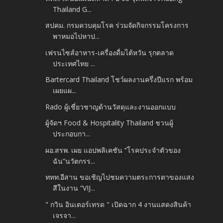
Thailand G...
สปคม. กรมควบคุมโรค ร่วมจัดกิจกรรมโครงการ
พาหมอไปหาป...
เฟรนไซส์อาหาร-เครื่องดื่มไต้หวัน รุกตลาด
ประเทศไทย ...
Bartercard Thailand โชว์ผลงานครึ่งปีแรก พร้อม
เผยแผ...
Rado ผู้เชี่ยวชาญด้านวัสดุและงานออกแบบ
ผู้จัดฯ Food & Hospitality Thailand ชวนผู้
ประกอบกา...
ผอ.สรพ. เผย แอปพลิเคชัน “โรคประจำตัวของ
ฉัน”นวัตกรร...
ททท.อีสาน ขอเชิญไปชมความตระการตาของแสง
สีในงาน “VIJ...
" กวิน อินเตอร์เทรด " เปิดฉาก 4 งานแสดงสินค้า
เจรจา...