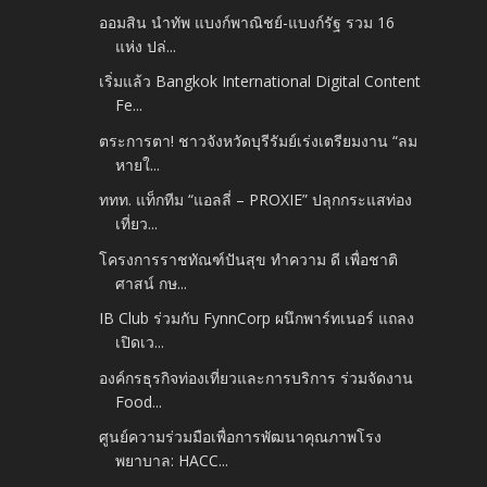
ออมสิน นำทัพ แบงก์พาณิชย์-แบงก์รัฐ รวม 16
แห่ง ปล่...
เริ่มแล้ว Bangkok International Digital Content
Fe...
ตระการตา! ชาวจังหวัดบุรีรัมย์เร่งเตรียมงาน “ลม
หายใ...
ททท. แท็กทีม “แอลลี่ – PROXIE” ปลุกกระแสท่อง
เที่ยว...
โครงการราชทัณฑ์ปันสุข ทำความ ดี เพื่อชาติ
ศาสน์ กษ...
IB Club ร่วมกับ FynnCorp ผนึกพาร์ทเนอร์ แถลง
เปิดเว...
องค์กรธุรกิจท่องเที่ยวและการบริการ ร่วมจัดงาน
Food...
ศูนย์ความร่วมมือเพื่อการพัฒนาคุณภาพโรง
พยาบาล: HACC...