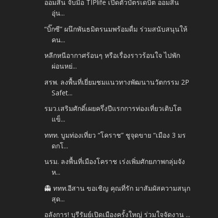
ออมสิน จับมือ TIPlife เปิดตัวบัตรเดบิต ออมสิน
อุ่น...
“บิ๊กซี” ผนึกพันธมิตรนมพร้อมดื่ม ร่วมสนับสนุนให้
คน...
หลีกหนีอากาศร้อนๆ หรือเรื่องราวร้อนใจ ไปพัก
ผ่อนหย่...
สรพ. ลงพื้นที่เยี่ยมชมแนวทางพัฒนานวัตกรรม 2P
Safet...
รมว.เสริมศักดิ์เผยครึ่งปีแรกการท่องเที่ยวเติบโต
แข็...
ททท. บูมท่องเที่ยว “โคราช” ชูจุดขาย “เมือง 3 มร
ดกโ...
นรม. ลงพื้นที่เมืองโคราช เร่งเพิ่มศักยภาพกลุ่มจัง
ห...
👻 ททท.อีสาน ขอเชิญ คุณที่รัก มาสัมผัสความสนุก
สุด...
อลังการ! บุรีรัมย์เปิดเมืองครั้งใหญ่ ร่วมใจจัดงาน ...