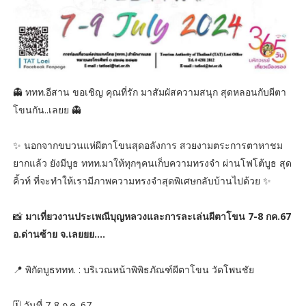
👻 ททท.อีสาน ขอเชิญ คุณที่รัก มาสัมผัสความสนุก สุดหลอนกับผีตา
โขนกัน..เลยย 👻
✨ นอกจากขบวนแห่ผีตาโขนสุดอลังการ สวยงามตระการตาหาชม
ยากแล้ว ยังมีบูธ ททท.มาให้ทุกๆคนเก็บความทรงจำ ผ่านโฟโต้บูธ สุด
คิ้วท์ ที่จะทำให้เรามีภาพความทรงจำสุดพิเศษกลับบ้านไปด้วย ✨
📸
มาเที่ยวงานประเพณีบุญหลวงและการละเล่นผีตาโขน 7-8 กค.67
อ.ด่านซ้าย จ.เลยยย....
📍 พิกัดบูธททท. : บริเวณหน้าพิพิธภัณฑ์ผีตาโขน วัดโพนชัย
🗓 วันที่ 7-8 ก.ค. 67