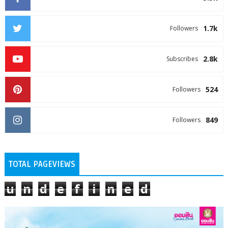
1.7k
Followers
2.8k
Subscribes
524
Followers
849
Followers
TOTAL PAGEVIEWS
u
n
d
e
f
i
n
e
d