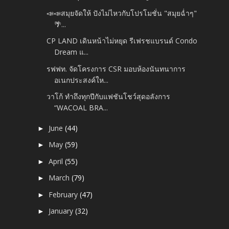
📣📣สมุยจัดให้ ปังไม่ไหวกับโปรโมชั่น "สมุยฉ่ำๆ"
🌴...
CP LAND เดินหน้าไม่หยุด รีเฟรชแบรนด์ Condo
Dream แ...
รฟฟท. จัดโครงการ CSR มอบห้องนันทนาการ
อเนกประสงค์ให...
วาโก้ ทำถึงทุกปีกับแฟชันโชว์สุดอลังการ
“WACOAL BRA...
June
(44)
►
May
(59)
►
April
(55)
►
March
(79)
►
February
(47)
►
January
(32)
►