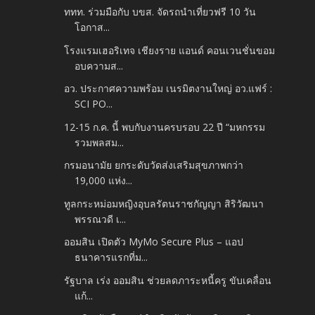
ททท. ร่วมมือกับ บขส. จัดรถนำเที่ยวฟรี 10 วัน
โอกาส...
โรงแรมเฮอริเทจ เชียงราย แอนด์ คอนเวนชั่นขอม
อบความส...
อว. ประกาศความพร้อม เนรมิตงานใหญ่ อว.แฟร์ :
SCI PO...
12-15 ก.ค. นี้ พบกับงานครบรอบ 22 ปี “มหกรรม
รวมพลสม...
กรมอนามัย ยกระดับวัดส่งเสริมสุขภาพกว่า
19,000 แห่ง...
ทูลกระหม่อมหญิงอุบลรัตนราชกัญญา สิริวัฒนา
พรรณวดี เ...
ออมสิน เปิดตัว MyMo Secure Plus – แอป
ธนาคารแรกที่ม...
รัฐบาล เร่ง ออมสิน ช่วยลดภาระหนี้ครู ขับเคลื่อน
แก้...