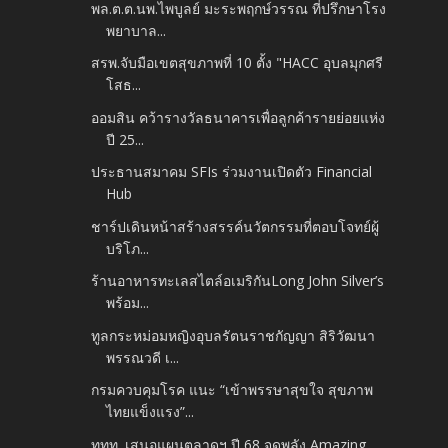
พล.ต.ต.นพ.ไพบูลย์ มะระพฤกษ์วรรณ ที่ปรึกษาโรง
พยาบาล...
สรพ.จับมือเขตสุขภาพที่ 10 ตั้ง "HACC อุบลมุกศรี
โสธ...
ออมสิน คว้ารางวัลธนาคารเพื่อลูกค้ารายย่อยแห่ง
ปี 25...
ประธานสมาคม SFIs ร่วมงานเปิดตัว Financial
Hub
ชาร์ปเดินหน้าสร้างสรรค์นวัตกรรมที่ตอบโจทย์ผู้
บริโภ...
ร้านอาหารทะเลสไตล์อเมริกันLong John Silver’s
พร้อม...
ทูลกระหม่อมหญิงอุบลรัตนราชกัญญา สิริวัฒนา
พรรณวดี เ...
กรมควบคุมโรค แนะ “เข้าพรรษาสุขใจ สุขภาพ
ไทยแข็งแรง”...
ททท. เสนอแผนตลาดฯ ปี 68 จุดพลัง Amazing