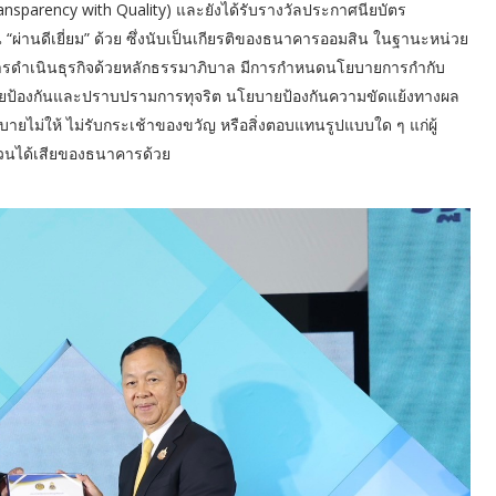
nsparency with Quality) และยังได้รับรางวัลประกาศนียบัตร
 “ผ่านดีเยี่ยม” ด้วย ซึ่งนับเป็นเกียรติของธนาคารออมสิน ในฐานะหน่วย
ในการดำเนินธุรกิจด้วยหลักธรรมาภิบาล มีการกำหนดนโยบายการกำกับ
ยป้องกันและปราบปรามการทุจริต นโยบายป้องกันความขัดแย้งทางผล
ม่ให้ ไม่รับกระเช้าของขวัญ หรือสิ่งตอบแทนรูปแบบใด ๆ แก่ผู้
่วนได้เสียของธนาคารด้วย