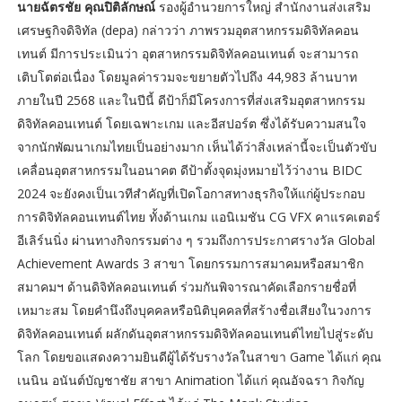
นายฉัตรชัย คุณปิติลักษณ์
รองผู้อำนวยการใหญ่ สำนักงานส่งเสริม
เศรษฐกิจดิจิทัล (depa) กล่าวว่า ภาพรวมอุตสาหกรรมดิจิทัลคอน
เทนต์ มีการประเมินว่า อุตสาหกรรมดิจิทัลคอนเทนต์ จะสามารถ
เติบโตต่อเนื่อง โดยมูลค่ารวมจะขยายตัวไปถึง 44,983 ล้านบาท
ภายในปี 2568 และในปีนี้ ดีป้าก็มีโครงการที่ส่งเสริมอุตสาหกรรม
ดิจิทัลคอนเทนต์ โดยเฉพาะเกม และอีสปอร์ต ซึ่งได้รับความสนใจ
จากนักพัฒนาเกมไทยเป็นอย่างมาก เห็นได้ว่าสิ่งเหล่านี้จะเป็นตัวขับ
เคลื่อนอุตสาหกรรมในอนาคต ดีป้าตั้งจุดมุ่งหมายไว้ว่างาน BIDC
2024 จะยังคงเป็นเวทีสำคัญที่เปิดโอกาสทางธุรกิจให้แก่ผู้ประกอบ
การดิจิทัลคอนเทนต์ไทย ทั้งด้านเกม แอนิเมชัน CG VFX คาแรคเตอร์
อีเลิร์นนิ่ง ผ่านทางกิจกรรมต่าง ๆ รวมถึงการประกาศรางวัล Global
Achievement Awards 3 สาขา โดยกรรมการสมาคมหรือสมาชิก
สมาคมฯ ด้านดิจิทัลคอนเทนต์ ร่วมกันพิจารณาคัดเลือกรายชื่อที่
เหมาะสม โดยคำนึงถึงบุคคลหรือนิติบุคคลที่สร้างชื่อเสียงในวงการ
ดิจิทัลคอนเทนต์ ผลักดันอุตสาหกรรมดิจิทัลคอนเทนต์ไทยไปสู่ระดับ
โลก โดยขอแสดงความยินดีผู้ได้รับรางวัลในสาขา Game ได้แก่ คุณ
เนนิน อนันต์บัญชาชัย สาขา Animation ได้แก่ คุณอัจฉรา กิจกัญ