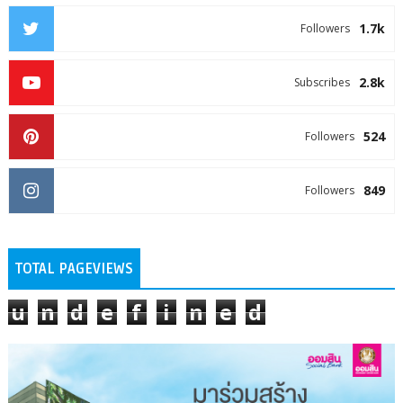
1.7k
Followers
2.8k
Subscribes
524
Followers
849
Followers
TOTAL PAGEVIEWS
u
n
d
e
f
i
n
e
d