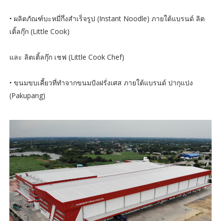
• ผลิตภัณฑ์บะหมี่กึ่งสำเร็จรูป (Instant Noodle) ภายใต้แบรนด์ ลิต
เติ้ลกุ๊ก (Little Cook)
และ ลิตเติ้ลกุ๊ก เชฟ (Little Cook Chef)
• ขนมขบเคี้ยวที่ทำจากขนมปังฝรั่งเศส ภายใต้แบรนด์ ปากุแปง
(Pakupang)