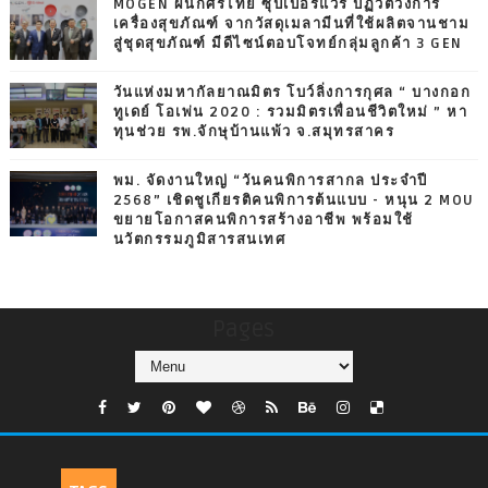
MOGEN ผนึกศรีไทย ซุปเปอร์แวร์ ปฏิวัติวงการ
เครื่องสุขภัณฑ์ จากวัสดุเมลามีนที่ใช้ผลิตจานชาม
สู่ชุดสุขภัณฑ์ มีดีไซน์ตอบโจทย์กลุ่มลูกค้า 3 GEN
วันแห่งมหากัลยาณมิตร โบว์ลิ่งการกุศล “ บางกอก
ทูเดย์ โอเพ่น 2020 : รวมมิตรเพื่อนชีวิตใหม่ ” หา
ทุนช่วย รพ.จักษุบ้านแพ้ว จ.สมุทรสาคร
พม. จัดงานใหญ่ “วันคนพิการสากล ประจำปี
2568” เชิดชูเกียรติคนพิการต้นแบบ - หนุน 2 MOU
ขยายโอกาสคนพิการสร้างอาชีพ พร้อมใช้
นวัตกรรมภูมิสารสนเทศ
Pages