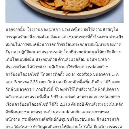
นอกจากนั้น โรงงานของ นำเชา ประเทศไทย ยังให้ความสำคัญใน
การดูแลรักษาสิ่งแวดล้อม สังคม และชุมชนของที่ตั้งโรงงาน ผ่านเป้า
หมายในการขับเคลื่อนการลดก๊าซเรือนกระจกตามนโยบายของภาค
รัฐ และปฏิบัติตามมาตรฐานระดับโลกที่ช่วยสนับสนุนให้ธุรกิจมีการ
เติบโตแบบยั่งยืน ประกอบด้วย ด้านสิ่งแวดล้อม บริษัท นำเชา
ประเทศไทย ได้นำพลังงานสีเขียวมาใช้เพื่อลดการปล่อยก๊าซ
คาร์บอนไดออกไซด์ โดยการติดตั้ง Solar Rooftop บนอาคาร E, A
และ B ขนาด 2.38 เมกะวัตต์ และมีแผนติดตั้งเพิ่มเติมอีก 1.05 เมกะ
วัตต์ บนอาคาร F ภายในปีนี้ ซึ่งจะทำให้ได้พลังงานไฟฟ้าที่เกิดจาก
พลังงานสะอาดรวมทั้งสิ้น 3.43 เมกะวัตต์ สามารถลดการปล่อยก๊าซ
เรือนคาร์บอนไดออกไซด์ ได้ถึง 2,310 ตันต่อปี ด้านสังคม มุ่งเน้นหลัก
สิทธิมนุษยชน มาตรฐานด้านความปลอดภัย และสุขภาพของ
พนักงาน รวมถึงความสัมพันธ์กับชุมชนโดยรอบ และ ด้านธรรมาภิ
บาล ได้เน้นการกำกับดูแลกิจการให้มีความโปร่งใส มีกลไกการตรวจ