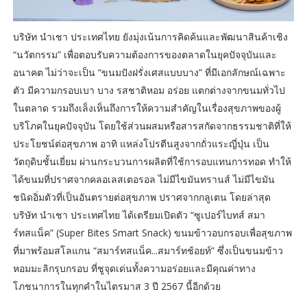
บริษัท นำเชา ประเทศไทย ยังมุ่งเน้นการคิดค้นและพัฒนาสินค้าเชิง
“นวัตกรรม” เพื่อตอบรับความต้องการของตลาดในยุคปัจจุบันและ
อนาคต ไม่ว่าจะเป็น “ขนมปังฝรั่งเศสแบบบาง” ที่มีเอกลักษณ์เฉพาะ
ตัว มีความกรอบเบา บาง รสชาติหอม อร่อย แตกต่างจากขนมทั่วไป
ในตลาด รวมถึงเล็งเห็นถึงการให้ความสำคัญในเรื่องสุขภาพของผู้
บริโภคในยุคปัจจุบัน โดยใช้ส่วนผสมหรือสารสกัดจากธรรมชาติที่ให้
ประโยชน์ต่อสุขภาพ อาทิ แหล่งโปรตีนสูงจากถั่วแระญี่ปุ่น เป็น
วัตถุดิบชั้นเยี่ยม ผ่านกระบวนการผลิตที่ใช้การอบแทนการทอด ทำให้
ได้ขนมที่ปราศจากคลอเลสเตอรอล ไม่มีไขมันทรานส์ ไม่มีไขมัน
ชนิดอิ่มตัวที่เป็นอันตรายต่อสุขภาพ ปราศจากกลูเตน โดยล่าสุด
บริษัท นำเชา ประเทศไทย ได้เตรียมเปิดตัว “ซูเปอร์ไบทส์ สมา
ร์ทสแน็ค” (Super Bites Smart Snack) ขนมข้าวอบกรอบเพื่อสุขภาพ
ที่มาพร้อมสโลแกน “สมาร์ทสแน็ค...สมาร์ทช้อยท์” ซึ่งเป็นขนมข้าว
หอมมะลิกรุบกรอบ ที่ชูจุดเด่นทั้งความอร่อยและมีคุณค่าทาง
โภชนาการในทุกคำในไตรมาส 3 ปี 2567 นี้อีกด้วย