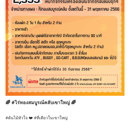
🌈 #ไร่ทองสมบูรณ์คลับเขาใหญ่ 🌈
#ต้นไม้หัวใจ ❤️ #ที่เดียวในเขาใหญ่