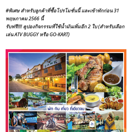
#พิเศษ สำหรับลูกค้าที่ซื้อโปรโมชั่นนี้ และเข้าพักก่อน 31
พฤษภาคม 2566 นี้
รับฟรี!!!! คูปองกิจกรรมที่ใช้น้ำมันเพิ่มอีก 2 ใบ (สำหรับเลือก
เล่น ATV BUGGY หรือ GO-KART)