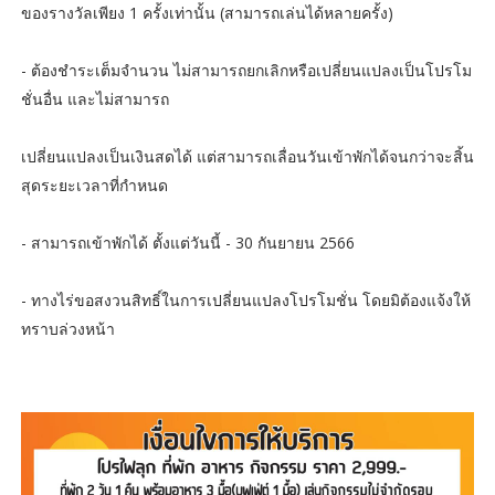
ของรางวัลเพียง 1 ครั้งเท่านั้น (สามารถเล่นได้หลายครั้ง)
- ต้องชำระเต็มจำนวน ไม่สามารถยกเลิกหรือเปลี่ยนแปลงเป็นโปรโม
ชั่นอื่น และไม่สามารถ
เปลี่ยนแปลงเป็นเงินสดได้ แต่สามารถเลื่อนวันเข้าพักได้จนกว่าจะสิ้น
สุดระยะเวลาที่กำหนด
- สามารถเข้าพักได้ ตั้งแต่วันนี้ - 30 กันยายน 2566
- ทางไร่ขอสงวนสิทธิ์ในการเปลี่ยนแปลงโปรโมชั่น โดยมิต้องแจ้งให้
ทราบล่วงหน้า