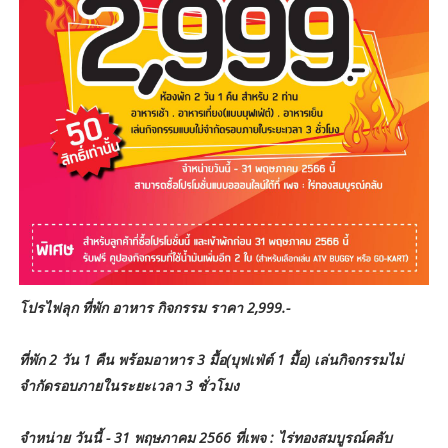
โปรไฟลุก ที่พัก อาหาร กิจกรรม ราคา 2,999.-
ที่พัก 2 วัน 1 คืน พร้อมอาหาร 3 มื้อ(บุฟเฟ่ต์ 1 มื้อ) เล่นกิจกรรมไม่
จำกัดรอบภายในระยะเวลา 3 ชั่วโมง
จำหน่าย วันนี้ - 31 พฤษภาคม 2566 ที่เพจ : ไร่ทองสมบูรณ์คลับ