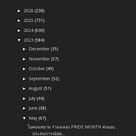
2026
(238)
►
2025
(731)
►
2024
(630)
►
2023
(584)
▼
December
(35)
►
November
(57)
►
October
(49)
►
September
(52)
►
August
(51)
►
July
(44)
►
June
(38)
►
May
(67)
▼
ไอคอนสยาม ร่วมฉลอง PRIDE MONTH ส่งมอบ
ประสบการณ์สุด...