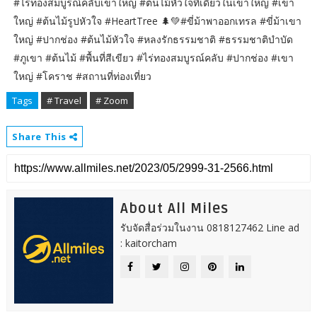
#ไร่ทองสมบูรณ์คลับเขาใหญ่ #ต้นไม้หัวใจที่เดียวในเขาใหญ่ #เขา
ใหญ่ #ต้นไม้รูปหัวใจ #HeartTree 🌲💚#ขี่ม้าพาออกเทรล #ขี่ม้าเขา
ใหญ่ #ปากช่อง #ต้นไม้หัวใจ #หลงรักธรรมชาติ #ธรรมชาติบำบัด
#ภูเขา #ต้นไม้ #พื้นที่สีเขียว #ไร่ทองสมบูรณ์คลับ #ปากช่อง #เขา
ใหญ่ #โคราช #สถานที่ท่องเที่ยว
Tags
# Travel
# Zoom
Share This
About All Miles
รับจัดสื่อร่วมในงาน 0818127462 Line ad
: kaitorcham