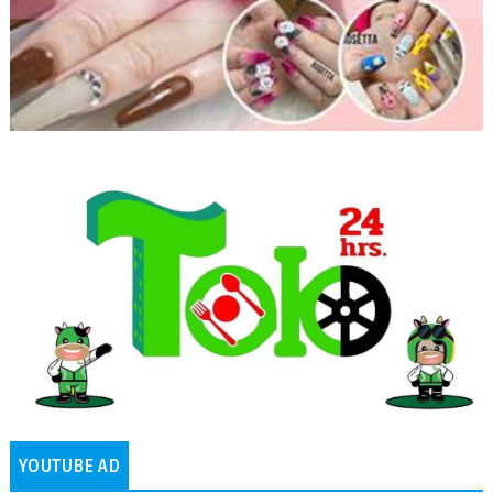
YOUTUBE AD