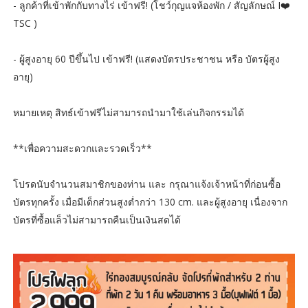
- ลูกค้าที่เข้าพักกับทางไร่ เข้าฟรี! (โชว์กุญแจห้องพัก / สัญลักษณ์ I❤️
TSC )
- ผู้สูงอายุ 60 ปีขึ้นไป เข้าฟรี! (แสดงบัตรประชาชน หรือ บัตรผู้สูง
อายุ)
หมายเหตุ สิทธ์เข้าฟรีไม่สามารถนำมาใช้เล่นกิจกรรมได้
**เพื่อความสะดวกและรวดเร็ว**
โปรดนับจำนวนสมาชิกของท่าน และ กรุณาแจ้งเจ้าหน้าที่ก่อนซื้อ
บัตรทุกครั้ง เมื่อมีเด็กส่วนสูงต่ำกว่า 130 cm. และผู้สูงอายุ เนื่องจาก
บัตรที่ซื้อแล็วไม่สามารถคืนเป็นเงินสดได้