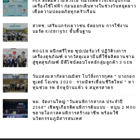
PEA ส่งต่อความห่วงใย รณรงค์ตรวจเช็กอุปกรณ์
เครื่องใช้ไฟฟ้า ก่อนออกเดินทางในช่วงวันหยุดยาว
เพื่อความปลอดภัยทุกครัวเรือน
สวทช. เสริมแกร่งเยาวชน จัดอบรม การใช้งาน
บอร์ด KidBright ขั้นพื้นฐาน
MOGEN ผนึกศรีไทย ซุปเปอร์แวร์ ปฏิวัติวงการ
เครื่องสุขภัณฑ์ จากวัสดุเมลามีนที่ใช้ผลิตจานชาม
สู่ชุดสุขภัณฑ์ มีดีไซน์ตอบโจทย์กลุ่มลูกค้า 3 GEN
วันแห่งมหากัลยาณมิตร โบว์ลิ่งการกุศล “ บางกอก
ทูเดย์ โอเพ่น 2020 : รวมมิตรเพื่อนชีวิตใหม่ ” หา
ทุนช่วย รพ.จักษุบ้านแพ้ว จ.สมุทรสาคร
พม. จัดงานใหญ่ “วันคนพิการสากล ประจำปี
2568” เชิดชูเกียรติคนพิการต้นแบบ - หนุน 2 MOU
ขยายโอกาสคนพิการสร้างอาชีพ พร้อมใช้
นวัตกรรมภูมิสารสนเทศ