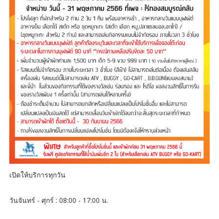
เปิดให้บริการทุกวัน
วันจันทร์ - ศุกร์ : 08:00 - 17:00 น.