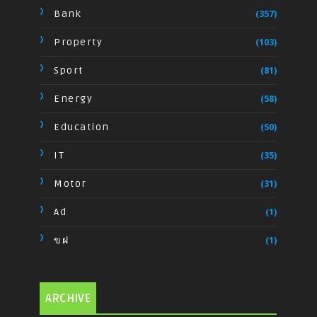
Bank
(357)
Property
(103)
Sport
(81)
Energy
(58)
Education
(50)
IT
(35)
Motor
(31)
Ad
(1)
ขฝ
(1)
ARCHIVE