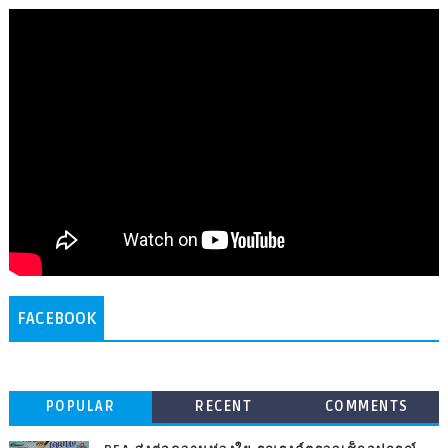
FACEBOOK
POPULAR
RECENT
COMMENTS