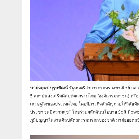
นายจตุพร บุรุษพัฒน์
รัฐมนตรีว่าการกระทรวงพาณิชย์ กล่า
5 สถาบันส่งเสริมศิลปหัตถกรรมไทย (องค์การมหาชน) หรื
เศรษฐกิจของประเทศไทย โดยมีภารกิจสำคัญภายใต้วิสัยทั
ประชาชนมีความสุข" โดยร่วมผลักดันนโยบาย Soft Power ข
ภูมิปัญญาในงานศิลปหัตถกรรมมรดกของชาติ มาต่อยอดสร้าง