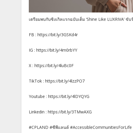
เตรียมพบกับซิงเกิลแรกฉบับเต็ม ‘Shine Like LUXRIVA’ ขับ
FB : https://bit.ly/3GSKd4r
IG : https://bit.ly/4m0rbYY
X : https://bit.ly/4luBc0F
TikTok : https://bit.ly/4lzzPO7
Youtube : https://bit.ly/4lDYQYG
Linkedin : https://bit.ly/3TMwAXG
#CPLAND #ซีพีแลนด์ #AccessibleCommunitiesForLif