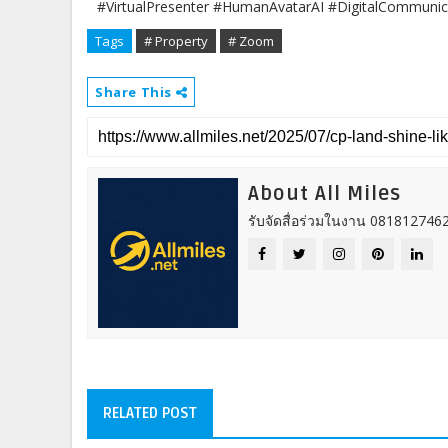
#VirtualPresenter #HumanAvatarAI #DigitalCommunica
Tags
# Property
# Zoom
Share This
About All Miles
รับจัดสื่อร่วมในงาน 0818127462
RELATED POST