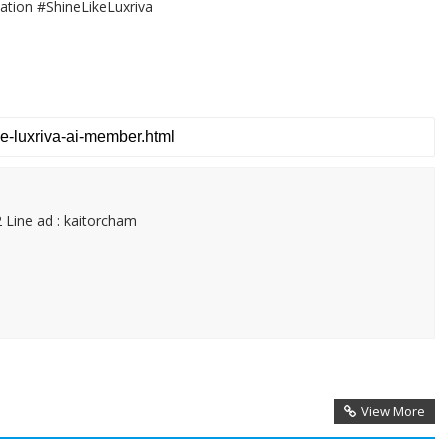
tion #ShineLikeLuxriva
 Line ad : kaitorcham
View More