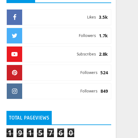
3.5k
Likes
1.7k
Followers
2.8k
Subscribes
524
Followers
849
Followers
TOTAL PAGEVIEWS
1
9
1
5
7
6
0