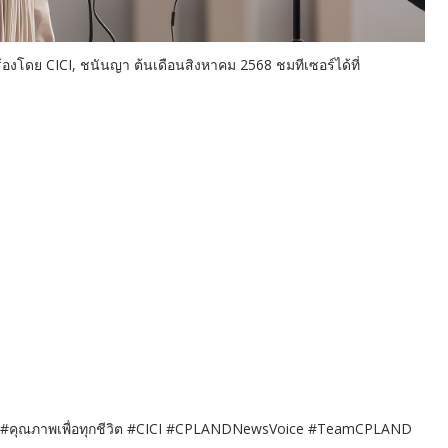
ร้องโดย CICI, ชนันญา ต้นเดือนสิงหาคม 2568 ชมทีเซอร์ได้ที่
e #คุณภาพเพื่อทุกชีวิต #CICI #CPLANDNewsVoice #TeamCPLAND