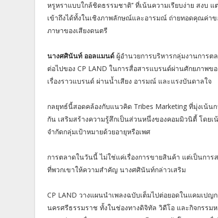
หรูหราแบบใกล้ชิดธรรมชาติ’’ ที่เน้นความเรียบง่าย สงบ
เข้าถึงได้ทั้งในเชิงภาพลักษณ์และอารมณ์ ถ่ายทอดคุณค่า
ภาษาของเสียงดนตรี
นางศศินันท์ ออลแมนด์
ผู้อำนวยการบริหารกลุ่มงานการตลาด
ต่อไปของ CP LAND ในการสื่อสารแบรนด์ผ่านศักยภาพของ 
เรื่องราวแบรนด์ ผ่านน้ำเสียง อารมณ์ และแรงบันดาลใจ
กลยุทธ์นี้สอดคล้องกับแนวคิด Tribes Marketing ที่มุ่งเน้
กัน เสริมสร้างความรู้สึกเป็นส่วนหนึ่งของคอมมิวนิตี้ 
จำกัดกลุ่มเป้าหมายด้วยอายุหรือเพศ
การตลาดในวันนี้ ไม่ใช่แค่เรื่องการขายสินค้า แต่เป็นการสร
ที่พวกเขาให้ความสำคัญ นางศศินันท์กล่าวเสริม
CP LAND วางแผนนำเพลงฉบับเต็มไปต่อยอดในแคมเปญกา
นครศรีธรรมราช ทั้งในช่องทางดิจิทัล วิดีโอ และกิจกรรมห