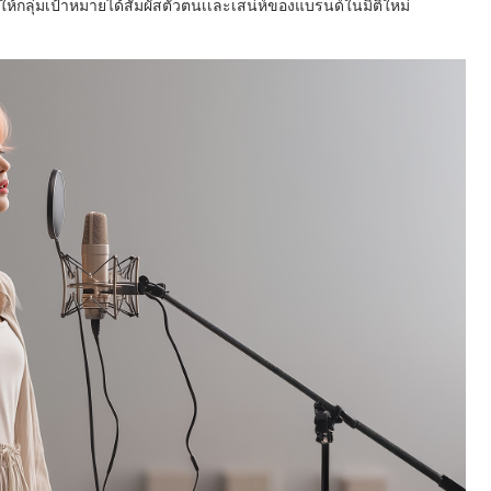
้กลุ่มเป้าหมายได้สัมผัสตัวตนเเละเสน่ห์ของแบรนด์ในมิติใหม่