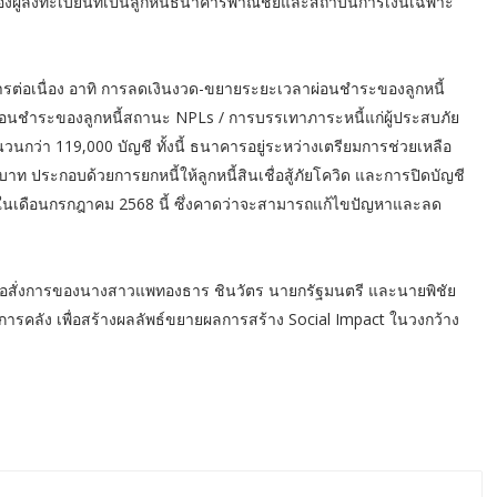
องผู้ลงทะเบียนที่เป็นลูกหนี้ธนาคารพาณิชย์และสถาบันการเงินเฉพาะ
การต่อเนื่อง อาทิ การลดเงินงวด-ขยายระยะเวลาผ่อนชำระของลูกหนี้
อนชำระของลูกหนี้สถานะ NPLs / การบรรเทาภาระหนี้แก่ผู้ประสบภัย
วนกว่า 119,000 บัญชี ทั้งนี้ ธนาคารอยู่ระหว่างเตรียมการช่วยเหลือ
าท ประกอบด้วยการยกหนี้ให้ลูกหนี้สินเชื่อสู้ภัยโควิด และการปิดบัญชี
ายในเดือนกรกฎาคม 2568 นี้ ซึ่งคาดว่าจะสามารถแก้ไขปัญหาและลด
้อสั่งการของนางสาวแพทองธาร ชินวัตร นายกรัฐมนตรี และนายพิชัย
รคลัง เพื่อสร้างผลลัพธ์ขยายผลการสร้าง Social Impact ในวงกว้าง