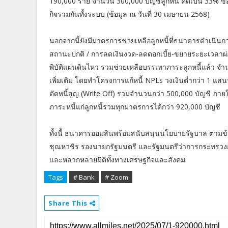
190,000 ราย จำนวน 300,000 บัญชีลูกหนี้ คิดเป็น 33% ข
กิจรวมกันทั้งระบบ (ข้อมูล ณ วันที่ 30 เมษายน 2568)
นอกจากนี้ยังมีมาตรการช่วยเหลือลูกหนี้ที่ธนาคารดำเนิน
สถานะปกติ / การลดเงินงวด-ลดดอกเบี้ย-ขยายระยะเวลาผ่
พิบัติแผ่นดินไหว รวมช่วยเหลือบรรเทาภาระลูกหนี้แล้ว จำน
เพิ่มเติม โดยทำโครงการแก้หนี้ NPLs วงเงินต่ำกว่า 1 แสนบ
ตัดหนี้สูญ (Write Off) รวมจำนวนกว่า 500,000 บัญชี ภ
ภาระหนี้แก่ลูกหนี้รวมทุกมาตรการได้กว่า 920,000 บัญชี
ทั้งนี้ ธนาคารออมสินพร้อมสนับสนุนนโยบายรัฐบาล ตามข
ชุณหวชิร รองนายกรัฐมนตรี และรัฐมนตรีว่าการกระทรวงกา
และหลากหลายมิติทั้งทางเศรษฐกิจและสังคม
Tags
# Bank
# Zoom
Share This