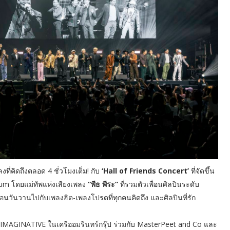
งที่คิดถึงตลอด 4 ชั่วโมงเต็ม! กับ
‘Hall of Friends Concert’
ที่จัดขึ้น
rum โดยแม่ทัพแห่งเสียงเพลง
“พีธ พีระ”
ที่รวมตัวเพื่อนศิลปินระดับ
นวันวานไปกับเพลงฮิต-เพลงโปรดที่ทุกคนคิดถึง และศิลปินที่รัก
ME IMAGINATIVE ในเครืออมรินทร์กรุ๊ป ร่วมกับ MasterPeet and Co และ