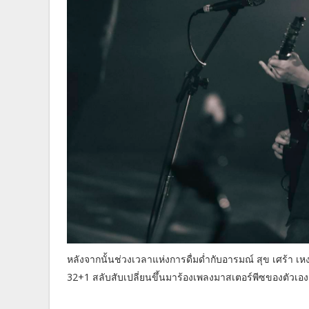
หลังจากนั้นช่วงเวลาแห่งการดื่มด่ำกับอารมณ์ สุข เศร้า เหงา 
32+1 สลับสับเปลี่ยนขึ้นมาร้องเพลงมาสเตอร์พีซของตัวเอง