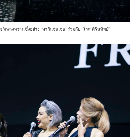
โชว์เพลงหวานซึ้งอย่าง “หากันจนเจอ” ร่วมกับ “โรส ศิรินทิพย์”