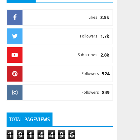
3.5k
Likes
1.7k
Followers
2.8k
Subscribes
524
Followers
849
Followers
TOTAL PAGEVIEWS
1
9
1
4
4
9
6