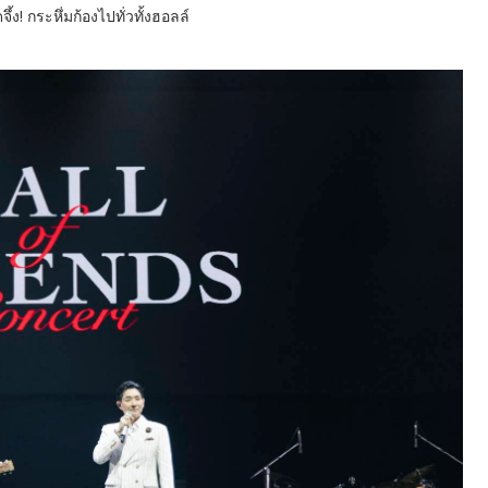
้ง! กระหึ่มก้องไปทั่วทั้งฮอลล์