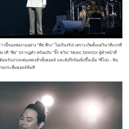
้ของพ่องานอย่าง “พีธ พีระ” ไม่เกินจริง! เพราะเกิดตั้งแต่วินาทีแรกที่
ดเวที “พีธ” ปรากฏตัว พร้อมกับ “จั๊ก ชวิน” Music Director ผู้ทำหน้าที่
รับจากแฟนเพลงทั่วทั้งฮอลล์ และดังกึกก้องยิ่งขึ้นเมื่อ “พี่โป่ง - หิน
ตามกระหึ่มฮอลล์ทันที