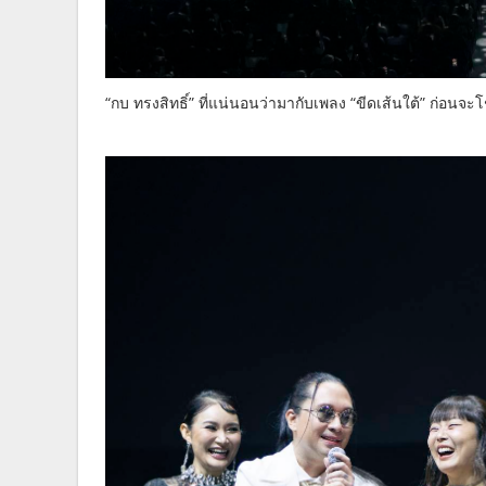
“กบ ทรงสิทธิ์” ที่แน่นอนว่ามากับเพลง “ขีดเส้นใต้” ก่อนจะ