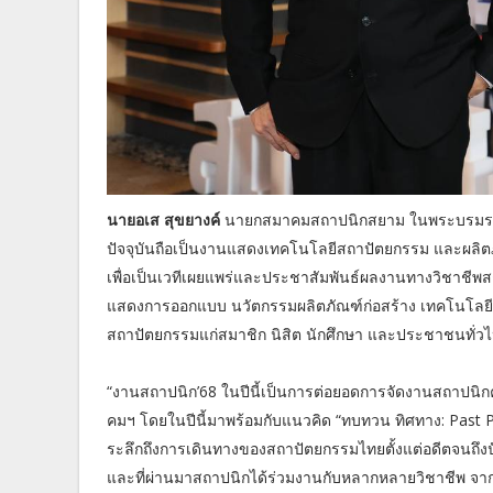
นายอเส สุขยางค์
นายกสมาคมสถาปนิกสยาม ในพระบรมราชูปถัม
ปัจจุบันถือเป็นงานแสดงเทคโนโลยีสถาปัตยกรรม และผลิตภั
เพื่อเป็นเวทีเผยแพร่และประชาสัมพันธ์ผลงานทางวิชาชี
แสดงการออกแบบ นวัตกรรมผลิตภัณฑ์ก่อสร้าง เทคโนโลยีที
สถาปัตยกรรมแก่สมาชิก นิสิต นักศึกษา และประชาชนทั่ว
“งานสถาปนิก’68 ในปีนี้เป็นการต่อยอดการจัดงานสถาปนิกค
คมฯ โดยในปีนี้มาพร้อมกับแนวคิด “ทบทวน ทิศทาง: Past Pre
ระลึกถึงการเดินทางของสถาปัตยกรรมไทยตั้งแต่อดีตจนถึงปัจ
และที่ผ่านมาสถาปนิกได้ร่วมงานกับหลากหลายวิชาชีพ จาก