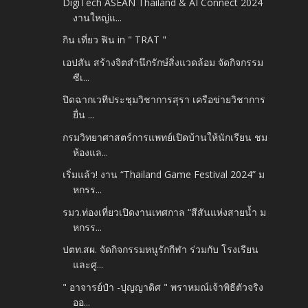
DigiTech ASEAN Thailand & AI Connect 2024
งานใหญ่แ...
กิน เที่ยว ฟิน in " TRAT "
เอปสัน สร้างจิตสำนึกรักษ์สิ่งแวดล้อม จัดกิจกรรม
ซีเ...
ปิดฉากเวทีประชุมวิชาการสุรา เครือข่ายวิชาการ
ยื่น ...
กรมวิทยาศาสตร์การแพทย์เปิดบ้านให้นักเรียน ชม
ห้องแล...
เริ่มแล้ว! งาน “Thailand Game Festival 2024” ม
หกรร...
รมว.ท่องเที่ยวเปิดงานเทศกาล “สีสันแห่งสายน้ำ ม
หกรร...
ปตท.สผ. จัดกิจกรรมหนูรักกีฬา ร่วมกับ โรงเรียน
และศู...
" อาจารย์ป๋า -ปุญญาดิศ " พราหมณ์เจ้าพิธีตัวจริง
ออ...