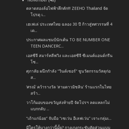
▼
ตลาดสองล้อไฟฟ้าคึกคัก!!! ZEEHO Thailand จัด
โปรดุ เ...
เฮเฟเล่ ประเทศไทย ฉลอง 30 ปี ก้าวสู่ทศวรรษที่ 4
เด...
ประกาศผลแชมป์นักเต้น TO BE NUMBER ONE
TEEN DANCERC...
เอสซีจี สมาร์ทลีฟวิง และเอสซีจี ซีเมนต์แอนด์กรีน
โซ...
ศุภาลัย ผนึกกำลัง “วินด์เซอร์” ชูนวัตกรรมวัสดุก่อ
ส...
‘ศรณ์’ คว้ารางวัล ‘สามดาวมิชลิน’ ร้านแรกในไทย
สร้า...
วาโก้มอบของขวัญส่งท้ายปี จัดโปรฯ ลดแหลกไม่
แบกกลับ ...
“เถ้าแก่น้อย” จับมือ “เซเว่น อีเลฟเว่น” เจาะกลุ่มเ...
มีใครให้บางกว่านี้มั้ย? กางเกงกระชับสัดส่วนแบบ