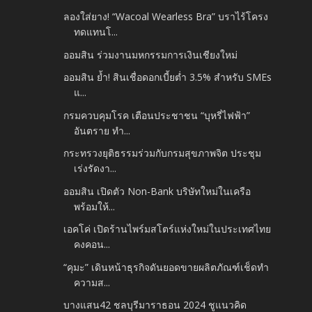
ลองใส่ยาง! “Wacoal Wearless Bra” บราไร้โครง
ทดแทนโ...
ออมสิน ร่วมงานมหกรรมการเงินเชียงใหม่
ออมสิน ย้ำ! สินเชื่อดอกเบี้ยต่ำ 3.5% สำหรับ SMEs
แ...
กรมควบคุมโรค เตือนประชาชน “บุหรี่ไฟฟ้า”
อันตราย ทำ...
กระทรวงยุติธรรมร่วมกับกรมสุขภาพจิต ประชุม
เร่งรัดงา...
ออมสิน เปิดตัว Non-Bank บริษัทใหม่ในเครือ
พร้อมให้...
เอคโค่ เปิดร้านไพร์มสโตร์แห่งใหม่ในประเทศไทย
คงคอน...
“คุมะ” เดินหน้าธุรกิจดันยอดขายผลิตภัณฑ์เช็ดทำ
ความส...
บางแสน42 ชลบุรีมาราธอน 2024 ชูแนวคิด