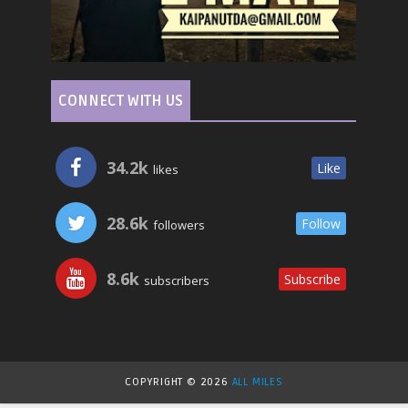
CONNECT WITH US
34.2k
Like
likes
28.6k
Follow
followers
8.6k
Subscribe
subscribers
COPYRIGHT ©
2026
ALL MILES