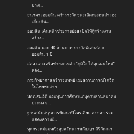
บางเ...
ธนาคารออมสิน คว้ารางวัลชนะเลิศกองทุนสำรอง
เลี้ยงชีพ...
ออมสิน เดินหน้าช่วยรายย่อย เปิดให้กู้สร้างงาน
สร้าง...
ออมสิน มอบ 40 ล้านบาท รางวัลพิเศษสลาก
ออมสิน 1 ปี
สสส.และเครือข่ายงดเหล้า “ภูมิใจ ได้คุณคนใหม่”
หลัง...
กรมวิทยาศาสตร์การแพทย์ เผยสถานการณ์โควิด
ในไทยพบสาย...
ปตท.สผ.อีดี มอบทุนการศึกษาแก่บุตรหลานสมาคม
ประมง จ....
ฐานสนับสนุนการพัฒนาปิโตรเลียม สงขลา ร่วม
แสดงความยิ...
ทูลกระหม่อมหญิงอุบลรัตนราชกัญญา สิริวัฒนา