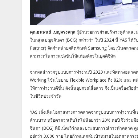
คุณธนพนธ์ เบญจรงคกุล
ผู้อำนวยการฝ่ายบริหารคู่ค้าและผ
ในกลุ่มเบญจจินดา (BCG) กล่าวว่า ในปี 2024 นี้ YAS ได้ร
Partner) จัดจำหน่ายผลิตภัณฑ์ Samsung โดยเน้นตลาดกลุ่
สามารถในการแข่งขันให้แก่องค์กรในยุคดิจิทัล
จากผลสำรวจรูปแบบการทำงานปี 2023 และทิศทางอนาคตม
Working ใช้นโยบาย Flexible Workplace ถึง 82% และ พน
ให้การทำงานดีขึ้น ดังนั้นอุปกรณ์สื่อสาร จึงเป็นเครื่องมื
ในชีวิตประจำวัน
YAS เล็งเห็นโอกาสทางการตลาดจากรูปแบบการทำงานที่เปลี่ย
ล้านบาท หรือคาดว่าเติบโตไม่น้อยกว่า 20% ต่อปี จึงร่ว
จินดา (BCG) ที่มีเน็ตเวิร์กและประสบการณ์การทำตลาด ดูแล
อยู่กว่า 3,000 ราย โดยกำหนดกลุ่มเป้าหมายในอุตสาหกรรมห