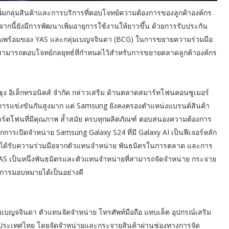
นเพิ่มกลุ่มสินค้าและการบริการที่ตอบโจทย์ความต้องการของลูกค้าองค์กร
กจากนี้ยังมีการพัฒนาเพิ่มอายุการใช้งานให้ยาวขึ้น ด้วยการรับประกัน
ความพร้อมของ YAS และกลุ่มเบญจจินดา (BCG) ในการขยายความร่วมมือ
ามารถตอบโจทย์กลยุทธ์ที่กำหนดไว้สำหรับการขยายตลาดลูกค้าองค์กร
ุง อิเล็กทรอนิคส์ จำกัด กล่าวเสริม ด้านตลาดสมาร์ทโฟนคอนซูเมอร์
ารแข่งขันกันสูงมาก แต่ Samsung ยังคงครองตำแหน่งแบรนด์สินค้า
าร์ตโฟนที่มีคุณภาพ ล้ำสมัย ครบทุกผลิตภัณฑ์ ตอบสนองความต้องการ
กการเปิดจำหน่าย Samsung Galaxy S24 ที่มี Galaxy AI เป็นฟีเจอร์หลัก
งการได้รับความร่วมมือจากตัวแทนจำหน่าย พันธมิตรในการตลาด และการ
S เป็นหนึ่งพันธมิตรและตัวแทนจำหน่ายที่สามารถจัดจำหน่าย กระจาย
รับการมอบหมายได้เป็นอย่างดี
มเบญจจินดา ตัวแทนจัดจำหน่าย โทรศัพท์มือถือ แทบเล็ต อุปกรณ์เสริม
าดประเทศไทย โดยจัดจำหน่ายและกระจายสินค้าผ่านช่องทางการจัด