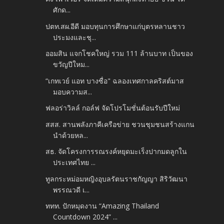
ศักด...
ปตท.สผ.อีดี มอบทุนการศึกษาแก่บุตรหลานชาว
ประมงและชุ...
ออมสิน แจกโชคใหญ่ รวม 111 ล้านบาท เป็นของ
ขวัญปีใหม...
“เกทเวย์ แอท บางซื่อ" ฉลองเทศกาลคริสต์มาส
มอบความส...
ฟลอร่าวิลล์ กอล์ฟ จัดโปรโมชั่นต้อนรับปีใหม่
สสส. สานพลังภาคีเครือข่าย ชวนชุมชนสร้างแกน
นำด้วยหล...
สธ. จัดโครงการรณรงค์หยุดมะเร็งปากมดลูกใน
ประเทศไทย ...
ทูลกระหม่อมหญิงอุบลรัตนราชกัญญา สิริวัฒนา
พรรณวดี เ...
ททท. ปักหมุดงาน “Amazing Thailand
Countdown 2024” ...