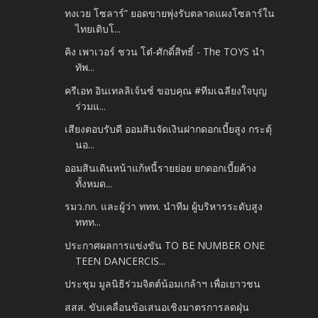
ทงเวย โซลาร์” ยอดขายพุ่งรับตลาดแผงโซลาร์ใน
ไทยเติบโ...
คิง เพาเวอร์ ชวน โต๋-ศักดิ์สิทธิ์ - The TOYS นำ
ทัพ...
ครีเอท อินเทลลิเจ้นซ์ ขอบคุณ #ทีมเฉลียงใจบุญ
ร่วมแ...
เสียงตอบรับดี ออมสินจัดเงินฝากดอกเบี้ยสูง กระตุ้
นอ...
ออมสินเดินหน้าแก้หนี้รายย่อย ยกดอกเบี้ยค้าง
ทั้งหมด...
รมว.กก. และผู้ว่า ททท. นำทีม ผู้บริหารระดับสูง
ททท...
ประกาศผลการแข่งขัน TO BE NUMBER ONE
TEEN DANCERCIS...
ประชุม มูลนิธิร่วมจิตต์น้อมเกล้าฯ เพื่อเยาวชน
สสส. ขับเคลื่อนข้อเสนอเชิงมาตรการลดฝุ่น