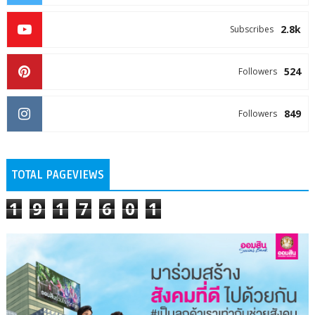
2.8k
Subscribes
524
Followers
849
Followers
TOTAL PAGEVIEWS
1
9
1
7
6
0
1