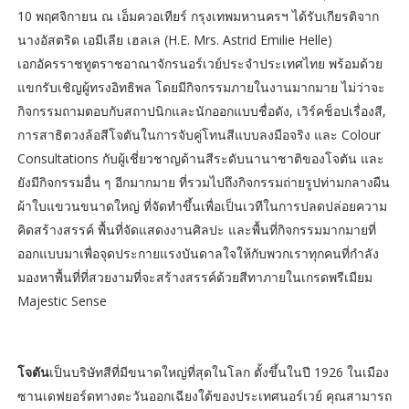
10 พฤศจิกายน ณ เอ็มควอเทียร์ กรุงเทพมหานครฯ ได้รับเกียรติจาก
นางอัสตริด เอมีเลีย เฮลเล (H.E. Mrs. Astrid Emilie Helle)
เอกอัครราชทูตราชอาณาจักรนอร์เวย์ประจำประเทศไทย พร้อมด้วย
แขกรับเชิญผู้ทรงอิทธิพล โดยมีกิจกรรมภายในงานมากมาย ไม่ว่าจะ
กิจกรรมถามตอบกับสถาปนิกและนักออกแบบชื่อดัง, เวิร์คช็อปเรื่องสี,
การสาธิตวงล้อสีโจตันในการจับคู่โทนสีแบบลงมือจริง และ Colour
Consultations กับผู้เชี่ยวชาญด้านสีระดับนานาชาติของโจตัน และ
ยังมีกิจกรรมอื่น ๆ อีกมากมาย ที่รวมไปถึงกิจกรรมถ่ายรูปท่ามกลางผืน
ผ้าใบแขวนขนาดใหญ่ ที่จัดทำขึ้นเพื่อเป็นเวทีในการปลดปล่อยความ
คิดสร้างสรรค์ พื้นที่จัดแสดงงานศิลปะ และพื้นที่กิจกรรมมากมายที่
ออกแบบมาเพื่อจุดประกายแรงบันดาลใจให้กับพวกเราทุกคนที่กำลัง
มองหาพื้นที่ที่สวยงามที่จะสร้างสรรค์ด้วยสีทาภายในเกรดพรีเมียม
Majestic Sense
โจตัน
เป็นบริษัทสีที่มีขนาดใหญ่ที่สุดในโลก ตั้งขึ้นในปี 1926 ในเมือง
ซานเดฟยอร์ดทางตะวันออกเฉียงใต้ของประเทศนอร์เวย์ คุณสามารถ