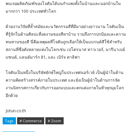
พบเจอผลิตภัณฑ์ของโจตันได้บนกำแพงทั้งในบ้านและนอกบ้านใน
มากกว่า 100 ประเทศทั่วโลก
ด้วยงานวิจัยที่ล้ำสมัยและนวัตกรรมสีที่มีมาอย่างยาวนาน โจตันเป็น
ที่รู้จักในด้านศิลปะที่งดงามของสีทาบ้าน รวมถึงการปกป้องและความ
ทนทานของสี นี่คือเหตุผลที่โจตันถูกเลือกให้เป็นแบรนด์สีใช้สำหรับ
สถานที่ชื่อดังหลายแห่งในโลกเช่น เปโตรนาส ทาวเวอร์, มารีนาเบย์
แซนด์, แลนด์มาร์ก 81, และ เบิร์จ คาลิฟา
โจตันเป็นหนึ่งในบริษัทยักษ์ใหญ่ในประเทศนอร์เวย์ เป็นผู้นำในด้าน
ความคิดสร้างสรรค์ภายในประเทศ และยังเป็นผู้นำในด้านการจัด
งานนิทรรศการเกี่ยวกับการออกแบบและตกแต่งภายในทั่วทุกมุมโลก
อีกด้วย
Jotun.co.th
Tags
# Commerce
# Zoom