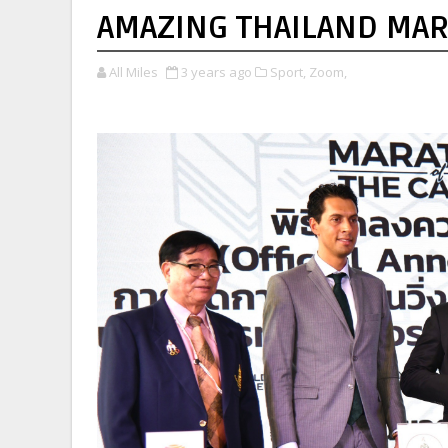
AMAZING THAILAND MA
All Miles
3 years ago
Sport,
Zoom,