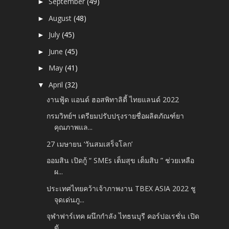
September
(49)
►
August
(48)
►
July
(45)
►
June
(45)
►
May
(41)
►
April
(32)
▼
งานฟู้ด แอนด์ ฮอสพิทาลิตี้ ไทยแลนด์ 2022
กรมวิทย์ฯ เตรียมปรับปรุงรายชื่อผลิตภัณฑ์ยา
คุณภาพแล...
27 เมษายน ‘วันสมเสร็จโลก’
ออมสิน เปิดกู้ “ SMEs เต็มสุข เต็มสิบ ” ช่วยเหลือ
ผ...
ประเทศไทยคว้าเจ้าภาพงาน TBEX ASIA 2022 ชู
จุดเด่นภู...
จุฬาฟาร์เทค ผนึกกำลัง ไทธนบุรี คอร์ปอเรชั่น เปิด
ตั...