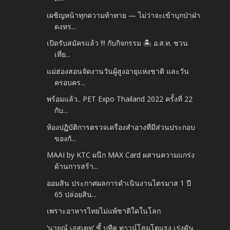
เผชิญหน้าทุกความท้าทาย — ไม่ว่าจะเข้าบุกป่าฝ่า
ดงหร...
เปิดรับสมัครแล้ว !!! กับกิจกรรม 🏝 อ.ส.ท. ชวน
เที่ย...
แม่ฮ่องสอนจัดงานวันผู้สูงอายุแห่งชาติ และวัน
ครอบคร...
พร้อมแล้ว.. PET Expo Thailand 2022 ครั้งที่ 22
กับ...
ห้องปฏิบัติการตรวจเครื่องสำอางที่มีส่วนประกอบ
ของกั...
MAAI by KTC ผนึก MAX Card ผสานความแกร่ง
ด้านการสร้า...
ออมสิน ประกาศผลการดำเนินงานไตรมาส 1 ปี
65 ปล่อยสิน...
เพราะอาหารไทยไม่แพ้ชาติใดในโลก
‘นายณ์ เอสเตท’ ชี้ บูทีค ทาวน์โฮมโตแรง เร่งดัน