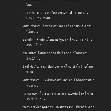
‘เฌ...
ผวจ.แพร่ อาราธนา"หลวงพ่อสมปรารถนามิ่ง
มงคล" พระพุทธ...
ททท. ร่วมกับ จังหวัดพระนครศรีอยุธยา เปิดงาน
“เย็นฉ...
ออมสิน ผลักดันนโยบายรัฐบาล โครงการ สร้าง
งาน สร้างอ...
สธ.เผยภูมิคุ้มกันจากวัคซีนจัดการ “โอมิครอน
BA.2” ไ...
อัลลี่ จัดกิจกรรมเปิดท้องทะเลไทย หัวใจรักษ์โลก
ชวน...
ททท.ร่วมกับ 3 หน่วยงานพันธมิตร จัดกิจกรรมนัก
ท่องเท...
กรมควบคุมโรค แนะมาตรการป้องกันโรคโควิด
19 ช่วงสงกร...
“นักท่องเที่ยวคุณภาพแห่งศตวรรษ” เที่ยวด้วยความ