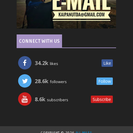
CONNECT WITH US
34.2k
Like
likes
28.6k
Follow
followers
8.6k
Subscribe
subscribers
COPYRIGHT ©
2026
ALL MILES