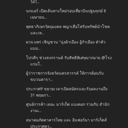
ใส่ใ...
นกแอร์ เปิดเส้นทางใหม่รอบเที่ยวบินปฐมฤกษ์ 8
เมษายน...
พุทธาภิเษกวัตถุมงคล พญาเสือโห่รับทรัพย์นำโชค
และเห...
ผวจ.แพร่ เชิญชวน “นุ่งผ้าเมือง อู้กำเมือง ดำหัว
แบบ...
โปรดีๆ ช่วงสงกรานต์ รับสิทธิพิเศษมากมาย @โรง
แรมใ...
ผู้ว่าราชการจังหวัดนครสวรรค์ ให้การต้อนรับ
ขบวนคารา...
ประกาศ!!! ขยายเวลาเปิดสมัครและรับผลงานถึง
31 พฤษภา...
ศูนย์การค้า เดอะ มาร์เก็ต แบงคอก ร่วมกับ สำนัก
งานเ...
สมาคมภัตตาคารไทย และ อินฟอร์มา มาร์เก็ตส์
ประกาศคว...