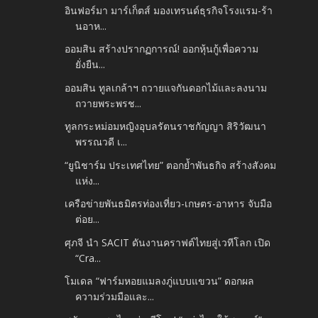
อินฟอร์มา มาร์เก็ตส์ มองเทรนด์ธุรกิจโรงแรม-ร้า
นอาห...
ออมสิน สร้างปรากฏการณ์! ออกหุ้นกู้เพื่อความ
ยั่งยืน...
ออมสิน ทูลเกล้าฯ ถวายแจกันดอกไม้และลงนาม
ถวายพระพรช...
ทูลกระหม่อมหญิงอุบลรัตนราชกัญญา สิริวัฒนา
พรรณวดี เ...
“ยูนิชาร์ม ประเทศไทย” ตอกย้ำพันธกิจ สร้างสังคม
แห่ง...
เครือข่ายพันธมิตรท่องเที่ยว-เกษตร-อาหาร จับมือ
ต่อย...
ศุภจี นำ SACIT ดันงานคราฟต์ไทยสู่เวทีโลก เปิด
“Cra...
โมเดล “ฟาร์มหอยแมลงภู่แบบแขวน” ดอกผล
ความร่วมมือและ...