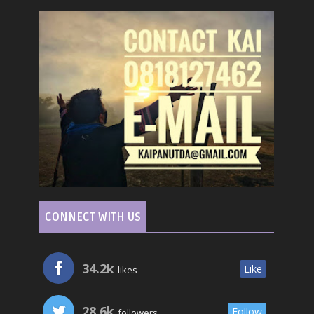
CONNECT WITH US
34.2k
Like
likes
28.6k
Follow
followers