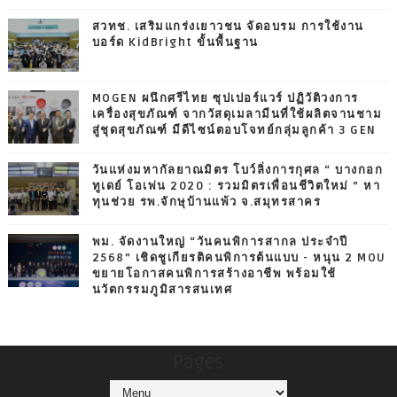
สวทช. เสริมแกร่งเยาวชน จัดอบรม การใช้งาน
บอร์ด KidBright ขั้นพื้นฐาน
MOGEN ผนึกศรีไทย ซุปเปอร์แวร์ ปฏิวัติวงการ
เครื่องสุขภัณฑ์ จากวัสดุเมลามีนที่ใช้ผลิตจานชาม
สู่ชุดสุขภัณฑ์ มีดีไซน์ตอบโจทย์กลุ่มลูกค้า 3 GEN
วันแห่งมหากัลยาณมิตร โบว์ลิ่งการกุศล “ บางกอก
ทูเดย์ โอเพ่น 2020 : รวมมิตรเพื่อนชีวิตใหม่ ” หา
ทุนช่วย รพ.จักษุบ้านแพ้ว จ.สมุทรสาคร
พม. จัดงานใหญ่ “วันคนพิการสากล ประจำปี
2568” เชิดชูเกียรติคนพิการต้นแบบ - หนุน 2 MOU
ขยายโอกาสคนพิการสร้างอาชีพ พร้อมใช้
นวัตกรรมภูมิสารสนเทศ
Pages