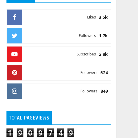
3.5k
Likes
1.7k
Followers
2.8k
Subscribes
524
Followers
849
Followers
TOTAL PAGEVIEWS
1
9
0
9
7
4
9