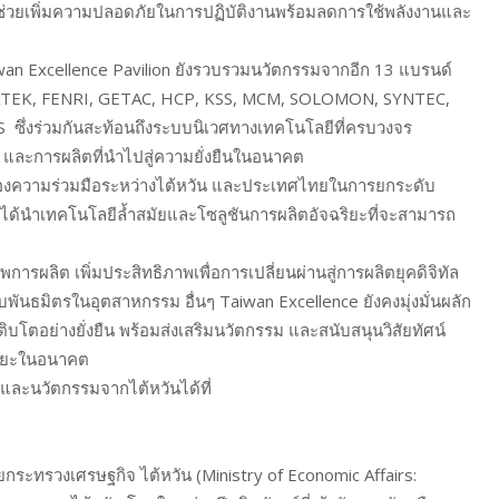
าพ ช่วยเพิ่มความปลอดภัยในการปฏิบัติงานพร้อมลดการใช้พลังงานและ
ง
wan Excellence Pavilion ยังรวบรวมนวัตกรรมจากอีก 13 แบรนด์
 FATEK, FENRI, GETAC, HCP, KSS, MCM, SOLOMON, SYNTEC,
ร่วมกันสะท้อนถึงระบบนิเวศทางเทคโนโลยีที่ครบวงจร
 และการผลิตที่นำไปสู่ความยั่งยืนในอนาคต
ของความร่วมมือระหว่างไต้หวัน และประเทศไทยในการยกระดับ
่ได้นำเทคโนโลยีล้ำสมัยและโซลูชันการผลิตอัจฉริยะที่จะสามารถ
รผลิต เพิ่มประสิทธิภาพเพื่อการเปลี่ยนผ่านสู่การผลิตยุคดิจิทัล
ันธมิตรในอุตสาหกรรม อื่นๆ Taiwan Excellence ยังคงมุ่งมั่นผลัก
ิบโตอย่างยั่งยืน พร้อมส่งเสริมนวัตกรรม และสนับสนุนวิสัยทัศน์
ฉริยะในอนาคต
ยีและนวัตกรรมจากไต้หวันได้ที่
ดยกระทรวงเศรษฐกิจ ไต้หวัน (Ministry of Economic Affairs: