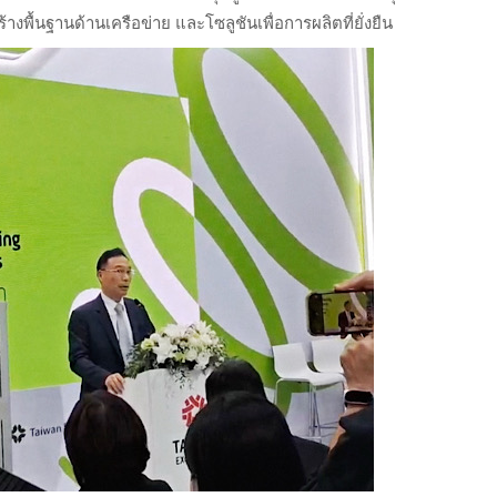
พื้นฐานด้านเครือข่าย และโซลูชันเพื่อการผลิตที่ยั่งยืน