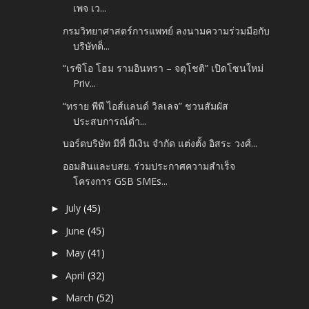
เพจ เว...
กรมวิทยาศาสตร์การแพทย์ ลงนามความร่วมมือกับ
บริษัทด็...
“เรซิโอ โฮม รามอินทรา – จตุโชติ” เปิดโซนใหม่
Priv...
“ทราย พีพี ไอส์แลนด์ วิลเลจ” ชวนสัมผัส
ประสบการณ์ดำ...
บอร์ดบริษัท มีที่ มีเงิน จำกัด แต่งตั้ง อิสระ วงศ์...
ออมสินและบสย. ร่วมประกาศความสำเร็จ
โครงการ GSB SMEs...
July
(45)
►
June
(45)
►
May
(41)
►
April
(32)
►
March
(52)
►