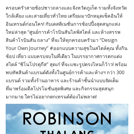
ครอบครัวสายช้อปชาวถลางและจังหวัดภูเก็ต รวมทั้งจังหวัด
ใกล้เคียง และสายเที่ยวทั่วไทย เตรียมมาปักหมุดเช็คอินให้
อินเทรนด์ก่อนใคร! กับเดสติเนชั่นการช้อปปิ้งสุดสนุกแห่ง
ใหม่ล่าสุด “ศูนย์การค้าโรบินสันไลฟ์สไตล์ และห้างสรรพ
สินค้าโรบินสัน ถลาง” ที่จะให้ทุกครอบครัวมา “Design
Your Own Journey” #ออกแบบความสุขในสไตล์คุณ ทั้งกิน
ช้อป เที่ยว แบบครบจบในที่เดียว ในบรรยากาศการตกแต่ง
สไตล์ “ชิโนโปรตุกีส” สุดเก๋ ที่จะแชะรูปตรงไหนก็ว้าว! พร้อม
พบทัพสินค้าแบรนด์ดังทั้งในศูนย์การค้าและห้างฯ กว่า 300
แบรนด์ รวมทั้งร้านอาหาร และร้านค้าชั้นนำแบบจัดเต็ม
ที่มาพร้อมดีลโปรโมชั่นสุดพิเศษ และกิจกรรมสุดสนุก
มากมาย ใครไม่อยากตกเทรนด์ต้องไม่พลาด!