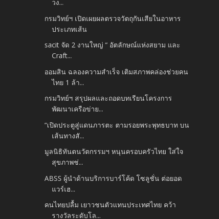
วง...
กรมวิทย์ฯ เปิดเผยผลตรวจวัตถุกันเสียในอาหาร
ประเภทเส้น
sacit จัด 2 งานใหญ่ “ อัตลักษณ์แห่งสยาม และ
Craft...
ออมสิน ฉลองความสำเร็จ เติมสภาพคล่องช่วยคน
ไทย 1 ล้า...
กรมวิทย์ฯ สรุปผลและถอดบทเรียนโครงการ
พัฒนาเครือข่าย...
“เปิดประตูสู่แดนภารตะ ตามรอยพระพุทธบาท บน
เส้นทางสั...
มูลนิธิทันตนวัตกรรมฯ หนุนครอบครัวไทย ใส่ใจ
สุขภาพช่...
ABSS ผู้นำด้านบริการบาร์โค้ด โซลูชั่น ต่อยอด
แวร์เฮ...
คนไทยปลื้ม เยาวชนตัวแทนประเทศไทย คว้า
รางวัลระดับโล...