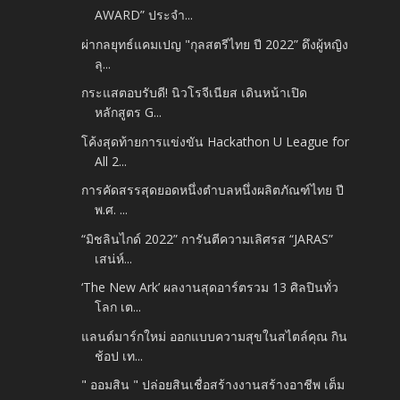
AWARD” ประจำ...
ผ่ากลยุทธ์แคมเปญ "กุลสตรีไทย ปี 2022” ดึงผู้หญิง
ลุ...
กระแสตอบรับดี! นิวโรจีเนียส เดินหน้าเปิด
หลักสูตร G...
โค้งสุดท้ายการแข่งขัน Hackathon U League for
All 2...
การคัดสรรสุดยอดหนึ่งตำบลหนึ่งผลิตภัณฑ์ไทย ปี
พ.ศ. ...
“มิชลินไกด์ 2022” การันตีความเลิศรส “JARAS”
เสน่ห์...
‘The New Ark’ ผลงานสุดอาร์ตรวม 13 ศิลปินทั่ว
โลก เต...
แลนด์มาร์กใหม่ ออกแบบความสุขในสไตล์คุณ กิน
ช้อป เท...
" ออมสิน " ปล่อยสินเชื่อสร้างงานสร้างอาชีพ เต็ม