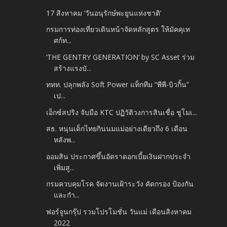
17 สิงหาคม ‘วันอนุรักษ์พะยูนแห่งชาติ’
กรมการท่องเที่ยวเดินหน้าจัดหลักสูตร ให้มัคคุเท
ศก์ท...
‘THE GENTRY GENERATION’ by SC Asset ร่วม
สร้างแรงบั...
ททท. ปลุกพลัง Soft Power แท็กทีม “พีพี-บิวกิ้น”
เป...
เอ็กซ์สปริง จับมือ KTC ปฏิวัติวงการสินเชื่อ ชูโมเ...
สธ. หนุนเด็กไทยกินนมแม่อย่างเดียวถึง 6 เดือน
หลังพ...
ออมสิน ประกาศขึ้นอัตราดอกเบี้ยเงินฝากประจำ
เพิ่มสู...
กรมควบคุมโรค จัดงานเฝ้าระวัง คัดกรอง ป้องกัน
และกำ...
ฟอร์จูนกรุ๊ป รวมโปรโมชั่น วันแม่ เดือนสิงหาคม
2022