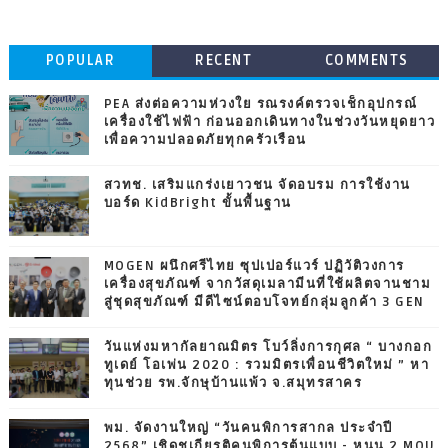
POPULAR
RECENT
COMMENTS
PEA ส่งต่อความห่วงใย รณรงค์ตรวจเช็กอุปกรณ์
เครื่องใช้ไฟฟ้า ก่อนออกเดินทางในช่วงวันหยุดยาว
เพื่อความปลอดภัยทุกครัวเรือน
สวทช. เสริมแกร่งเยาวชน จัดอบรม การใช้งาน
บอร์ด KidBright ขั้นพื้นฐาน
MOGEN ผนึกศรีไทย ซุปเปอร์แวร์ ปฏิวัติวงการ
เครื่องสุขภัณฑ์ จากวัสดุเมลามีนที่ใช้ผลิตจานชาม
สู่ชุดสุขภัณฑ์ มีดีไซน์ตอบโจทย์กลุ่มลูกค้า 3 GEN
วันแห่งมหากัลยาณมิตร โบว์ลิ่งการกุศล “ บางกอก
ทูเดย์ โอเพ่น 2020 : รวมมิตรเพื่อนชีวิตใหม่ ” หา
ทุนช่วย รพ.จักษุบ้านแพ้ว จ.สมุทรสาคร
พม. จัดงานใหญ่ “วันคนพิการสากล ประจำปี
2568” เชิดชูเกียรติคนพิการต้นแบบ - หนุน 2 MOU