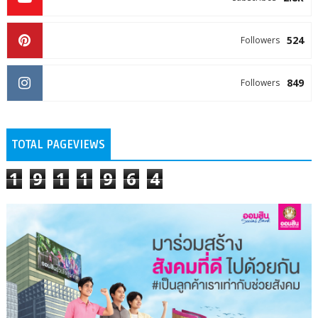
524
Followers
849
Followers
TOTAL PAGEVIEWS
1
9
1
1
9
6
4