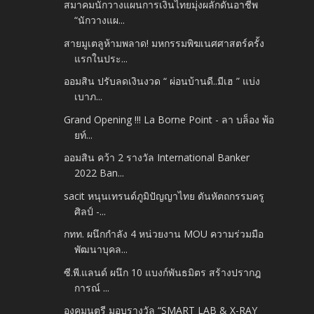
สมาคมนักวางแผนการเงินไทยมุ่งผลักดันอาชีพ
“นักวางแผ...
สายมูเตลูห้ามพลาด! มหกรรมพิฆเนศศาสตร์ครั้ง
แรกในประ...
ออมสิน ปรับลดเงินงวด “ ผ่อนบ้านดี..มีเฮ ” แบ่ง
เบาภ...
Grand Opening !!! La Borne Point - ลา บล็อง พ้อ
ยท์...
ออมสิน คว้า 2 รางวัล International Banker
2022 Ban...
sacit หนุนเทรนด์ภูมิปัญญาไทย ดันหัตถกรรมครู
ศิลป์ -...
กทท. ผนึกกำลัง 4 หน่วยงาน MOU ความร่วมมือ
พัฒนาบุคล...
ซี.พี.แลนด์ ผนึก 10 แบงก์พันธมิตร สร้างปรากฎ
การณ์ ...
องคมนตรี มอบรางวัล “SMART LAB & X-RAY