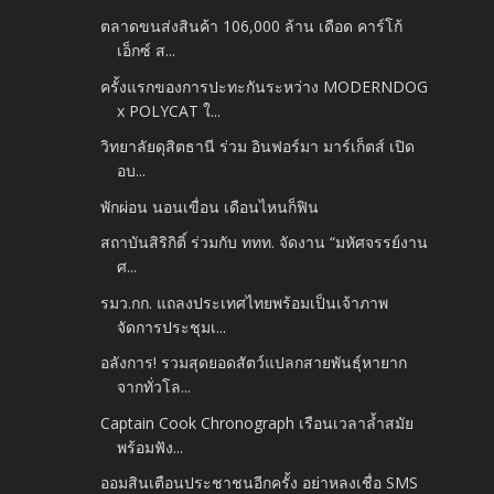
ตลาดขนส่งสินค้า 106,000 ล้าน เดือด คาร์โก้
เอ็กซ์ ส...
ครั้งแรกของการปะทะกันระหว่าง MODERNDOG
x POLYCAT ใ...
วิทยาลัยดุสิตธานี ร่วม อินฟอร์มา มาร์เก็ตส์ เปิด
อบ...
พักผ่อน นอนเขื่อน เดือนไหนก็ฟิน
สถาบันสิริกิติ์ ร่วมกับ ททท. จัดงาน “มหัศจรรย์งาน
ศ...
รมว.กก. แถลงประเทศไทยพร้อมเป็นเจ้าภาพ
จัดการประชุมเ...
อลังการ! รวมสุดยอดสัตว์แปลกสายพันธุ์หายาก
จากทั่วโล...
Captain Cook Chronograph เรือนเวลาล้ำสมัย
พร้อมฟัง...
ออมสินเตือนประชาชนอีกครั้ง อย่าหลงเชื่อ SMS