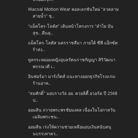
Wacoal Motion Wear คอลเลกชันใหม่ “ลวดลาย
สายน้ำ” ชุ...
“แม็คโคร-โลตัส” เดินหน้าโครงการ “ลำไย ปัน
สุข…คืนสุ...
แม็คโคร-โลตัส นครราชสีมา ภายใต้ ซีพี แอ็กซ์ต
ร้าส่ง...
ทูลกระหม่อมหญิงอุบลรัตนราชกัญญา สิริวัฒนา
พรรณวดี เ...
อินฟอร์มา มาร์เก็ตส์ แนะทางออกธุรกิจโรงแรม-
ร้านอาห...
"สมศักดิ์" มอบรางวัล อย. ควอลิตี้ อวอร์ด ปี 2568
ป...
ออมสิน ถวายพระพรชัยมงคล เนื่องในโอกาสวัน
เฉลิมพระชน...
ออมสิน เร่งให้ความช่วยเหลือมอบเงินสนับสนุ
นบรรเทาคว...