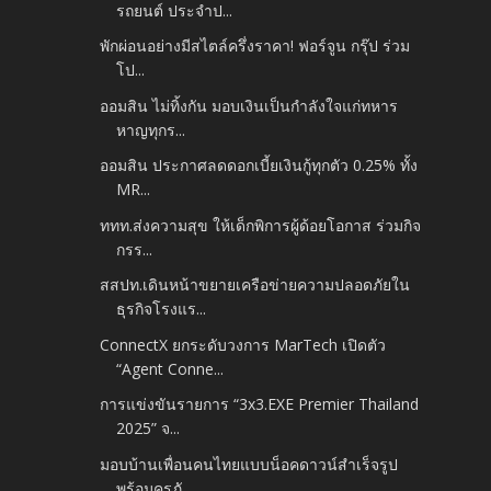
รถยนต์ ประจำป...
พักผ่อนอย่างมีสไตล์ครึ่งราคา! ฟอร์จูน กรุ๊ป ร่วม
โป...
ออมสิน ไม่ทิ้งกัน มอบเงินเป็นกำลังใจแก่ทหาร
หาญทุกร...
ออมสิน ประกาศลดดอกเบี้ยเงินกู้ทุกตัว 0.25% ทั้ง
MR...
ททท.ส่งความสุข ให้เด็กพิการผู้ด้อยโอกาส ร่วมกิจ
กรร...
สสปท.เดินหน้าขยายเครือข่ายความปลอดภัยใน
ธุรกิจโรงแร...
ConnectX ยกระดับวงการ MarTech เปิดตัว
“Agent Conne...
การแข่งขันรายการ “3x3.EXE Premier Thailand
2025” จ...
มอบบ้านเพื่อนคนไทยแบบน็อคดาวน์สำเร็จรูป
พร้อมครุภั...