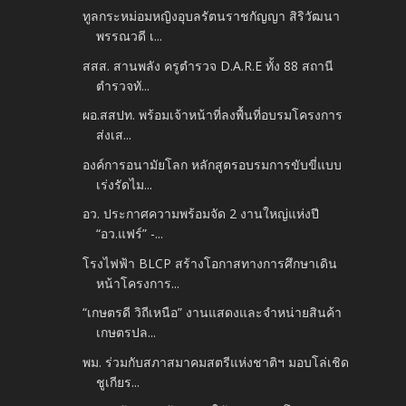
ทูลกระหม่อมหญิงอุบลรัตนราชกัญญา สิริวัฒนา
พรรณวดี เ...
สสส. สานพลัง ครูตำรวจ D.A.R.E ทั้ง 88 สถานี
ตำรวจทั...
ผอ.สสปท. พร้อมเจ้าหน้าที่ลงพื้นที่อบรมโครงการ
ส่งเส...
องค์การอนามัยโลก หลักสูตรอบรมการขับขี่แบบ
เร่งรัดไม...
อว. ประกาศความพร้อมจัด 2 งานใหญ่แห่งปี
“อว.แฟร์” -...
โรงไฟฟ้า BLCP สร้างโอกาสทางการศึกษาเดิน
หน้าโครงการ...
“เกษตรดี วิถีเหนือ” งานแสดงและจำหน่ายสินค้า
เกษตรปล...
พม. ร่วมกับสภาสมาคมสตรีแห่งชาติฯ มอบโล่เชิด
ชูเกียร...