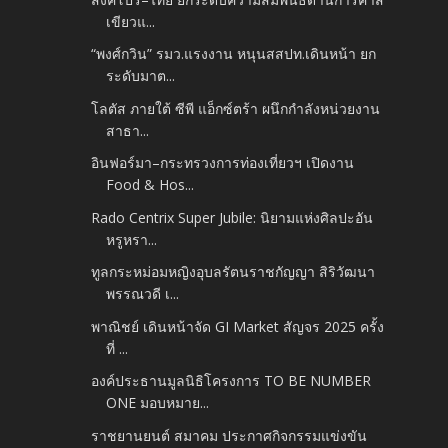
เขียวแ...
“พงศ์กวิน” รมว.แรงงาน หนุนสสปท.เดินหน้า ยก
ระดับมาต...
โลตัส ภายใต้ ซีพี แอ็กซ์ตร้า ผนึกกำลังหน่วยงาน
สาธา...
อินฟอร์มา–กระทรวงการท่องเที่ยวฯ เปิดงาน
Food & Hos...
Rado Centrix Super Jubile: นิยามแห่งศิลปะอัน
หรูหรา...
ทูลกระหม่อมหญิงอุบลรัตนราชกัญญา สิริวัฒนา
พรรณวดี เ...
พาณิชย์ เดินหน้าจัด GI Market สัญจร 2025 ครั้ง
ที่ ...
องค์ประธานมูลนิธิโครงการ TO BE NUMBER
ONE มอบหมาย...
ราชยานยนต์ สมาคม ประกาศกิจกรรมแข่งขัน