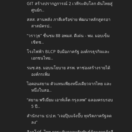
GIT สร้างปรากฏการณ์ 2 เวทีระดับโลก ดันไทยสู่
ศูนย์ก...
สสส. สานพลัง ภาคีเครือข่าย พัฒนาหลักสูตรอา
สาสมัครป...
“วราวุธ” ชื่นชม 88 อพมส. ดีเด่น - พม. มอบเข็ม
เชิดช...
โรงไฟฟ้า BLCP จับมือภาครัฐ องค์กรธุรกิจและ
เอกชนไทย...
รมช.สธ. มอบนโยบาย สรพ. หาช่องสร้างรายได้
องค์กรเพิ่ม
ไอคอนสยาม ตัวแทนเพียงหนึ่งเดียวจากไทย และ
หนึ่งในสอ...
“สยาม พรีเมี่ยม เอาท์เล็ต กรุงเทพ” ฉลองครบรอบ
5 ปี...
สำนักงาน ป.ป.ท. “เจอปุ๊บแจ้งปั๊บ ทุจริตภาครัฐลด
ลง”
สิงคโปร์–ไทย ยกระดับความสัมพันธ์ด้านการค้าสี