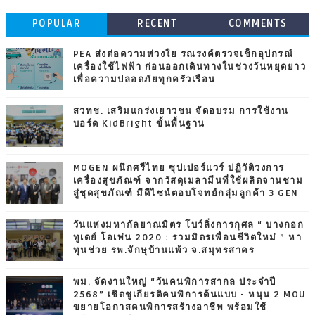
POPULAR
RECENT
COMMENTS
PEA ส่งต่อความห่วงใย รณรงค์ตรวจเช็กอุปกรณ์
เครื่องใช้ไฟฟ้า ก่อนออกเดินทางในช่วงวันหยุดยาว
เพื่อความปลอดภัยทุกครัวเรือน
สวทช. เสริมแกร่งเยาวชน จัดอบรม การใช้งาน
บอร์ด KidBright ขั้นพื้นฐาน
MOGEN ผนึกศรีไทย ซุปเปอร์แวร์ ปฏิวัติวงการ
เครื่องสุขภัณฑ์ จากวัสดุเมลามีนที่ใช้ผลิตจานชาม
สู่ชุดสุขภัณฑ์ มีดีไซน์ตอบโจทย์กลุ่มลูกค้า 3 GEN
วันแห่งมหากัลยาณมิตร โบว์ลิ่งการกุศล “ บางกอก
ทูเดย์ โอเพ่น 2020 : รวมมิตรเพื่อนชีวิตใหม่ ” หา
ทุนช่วย รพ.จักษุบ้านแพ้ว จ.สมุทรสาคร
พม. จัดงานใหญ่ “วันคนพิการสากล ประจำปี
2568” เชิดชูเกียรติคนพิการต้นแบบ - หนุน 2 MOU
ขยายโอกาสคนพิการสร้างอาชีพ พร้อมใช้