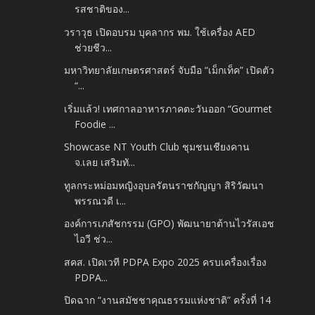
รสชาติของ...
วราวุธ เปิดอบรม บุคลากร พม. ใช้เครื่อง AED
ช่วยชีว...
มหาวิทยาลัยเกษตรศาสตร์ จับมือ “เม็กเท็ค” เปิดตัว
“...
เริ่มแล้ว! เทศกาลอาหารภาคตะวันออก “Gourmet
Foodie ...
Showcase NT Youth Club ชุมชนเชียงคาน
จ.เลย เสริมทั...
ทูลกระหม่อมหญิงอุบลรัตนราชกัญญา สิริวัฒนา
พรรณวดี เ...
องค์การเภสัชกรรม (GPO) พัฒนายาต้านไวรัสเอช
ไอวี ช่ว...
สคส. เปิดเวที PDPA Expo 2025 ครบเครื่องเรื่อง
PDPA...
ปิดฉาก “งานสมัชชาคุณธรรมแห่งชาติ” ครั้งที่ 14