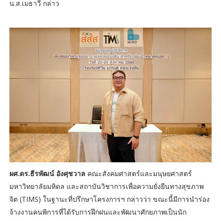
น.ส.เมธาวี กล่าว
ผศ.ดร.ธีรพัฒน์ อังศุชวาล
คณะสังคมศาสตร์และมนุษยศาสตร์
มหาวิทยาลัยมหิดล และสถาบันวิชาการเพื่อความยั่งยืนทางสุขภาพ
จิต (TIMS) ในฐานะที่ปรึกษาโครงการฯ กล่าวว่า ขณะนี้มีการนำร่อง
จ้างงานคนพิการที่ได้รับการฝึกฝนและพัฒนาศักยภาพเป็นนัก