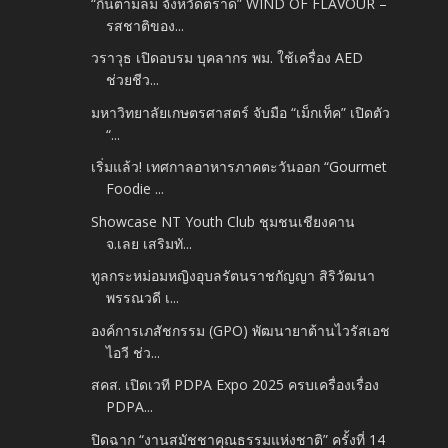
“กินตามลม จังหวัดตราด” WIND OF FLAVOUR –
รสชาติของ...
วราวุธ เปิดอบรม บุคลากร พม. ใช้เครื่อง AED
ช่วยชีว...
มหาวิทยาลัยเกษตรศาสตร์ จับมือ “เม็กเท็ค” เปิดตัว
“...
เริ่มแล้ว! เทศกาลอาหารภาคตะวันออก “Gourmet
Foodie ...
Showcase NT Youth Club ชุมชนเชียงคาน
จ.เลย เสริมทั...
ทูลกระหม่อมหญิงอุบลรัตนราชกัญญา สิริวัฒนา
พรรณวดี เ...
องค์การเภสัชกรรม (GPO) พัฒนายาต้านไวรัสเอช
ไอวี ช่ว...
สคส. เปิดเวที PDPA Expo 2025 ครบเครื่องเรื่อง
PDPA...
ปิดฉาก “งานสมัชชาคุณธรรมแห่งชาติ” ครั้งที่ 14