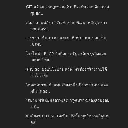
GIT สร้างปรากฏการณ์ 2 เวทีระดับโลก ดันไทยสู่
ศูนย์ก...
สสส. สานพลัง ภาคีเครือข่าย พัฒนาหลักสูตรอา
สาสมัครป...
“วราวุธ” ชื่นชม 88 อพมส. ดีเด่น - พม. มอบเข็ม
เชิดช...
โรงไฟฟ้า BLCP จับมือภาครัฐ องค์กรธุรกิจและ
เอกชนไทย...
รมช.สธ. มอบนโยบาย สรพ. หาช่องสร้างรายได้
องค์กรเพิ่ม
ไอคอนสยาม ตัวแทนเพียงหนึ่งเดียวจากไทย และ
หนึ่งในสอ...
“สยาม พรีเมี่ยม เอาท์เล็ต กรุงเทพ” ฉลองครบรอบ
5 ปี...
สำนักงาน ป.ป.ท. “เจอปุ๊บแจ้งปั๊บ ทุจริตภาครัฐลด
ลง”