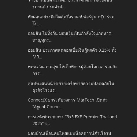
รถยนต์ ประจำป...
พักผ่อนอย่างมีสไตล์ครึ่งราคา! ฟอร์จูน กรุ๊ป ร่วม
โป...
ออมสิน ไม่ทิ้งกัน มอบเงินเป็นกำลังใจแก่ทหาร
หาญทุกร...
ออมสิน ประกาศลดดอกเบี้ยเงินกู้ทุกตัว 0.25% ทั้ง
MR...
ททท.ส่งความสุข ให้เด็กพิการผู้ด้อยโอกาส ร่วมกิจ
กรร...
สสปท.เดินหน้าขยายเครือข่ายความปลอดภัยใน
ธุรกิจโรงแร...
ConnectX ยกระดับวงการ MarTech เปิดตัว
“Agent Conne...
การแข่งขันรายการ “3x3.EXE Premier Thailand
2025” จ...
มอบบ้านเพื่อนคนไทยแบบน็อคดาวน์สำเร็จรูป