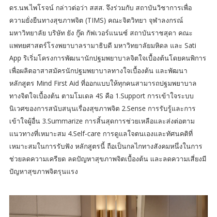
ดร.นพ.ไพโรจน์ กล่าวต่อว่า สสส. จึงร่วมกับ สถาบันวิชาการเพื่อ
ความยั่งยืนทางสุขภาพจิต (TIMS) คณะจิตวิทยา จุฬาลงกรณ์
มหาวิทยาลัย บริษัท ยัง กู๊ด กัฟเวอร์แนนซ์ สถาบันราชสุดา คณะ
แพทยศาสตร์โรงพยาบาลรามาธิบดี มหาวิทยาลัยมหิดล และ Sati
App ริเริ่มโครงการพัฒนานักปฐมพยาบาลจิตใจเบื้องต้นโดยคนพิการ
เพื่อผลิตอาสาสมัครนักปฐมพยาบาลทางใจเบื้องต้น และพัฒนา
หลักสูตร Mind First Aid ที่ออกแบบให้ทุกคนสามารถปฐมพยาบาล
ทางจิตใจเบื้องต้น ตามโมเดล 4S คือ 1.Support การเข้าใจระบบ
นิเวศของการสนับสนุนเรื่องสุขภาพจิต 2.Sense การรับรู้และการ
เข้าใจผู้อื่น 3.Summarize การสิ้นสุดการช่วยเหลือและส่งต่อตาม
แนวทางที่เหมาะสม 4.Self-care การดูแลใจตนเองและทัศนคติที่
เหมาะสมในการรับฟัง หลักสูตรนี้ ถือเป็นกลไกทางสังคมหนึ่งในการ
ช่วยลดความเครียด ลดปัญหาสุขภาพจิตเบื้องต้น และลดความเสี่ยงมี
ปัญหาสุขภาพจิตรุนแรง