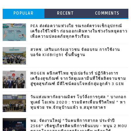
POPULAR
RECENT
COMMENTS
PEA ส่งต่อความห่วงใย รณรงค์ตรวจเช็กอุปกรณ์
เครื่องใช้ไฟฟ้า ก่อนออกเดินทางในช่วงวันหยุดยาว
เพื่อความปลอดภัยทุกครัวเรือน
สวทช. เสริมแกร่งเยาวชน จัดอบรม การใช้งาน
บอร์ด KidBright ขั้นพื้นฐาน
MOGEN ผนึกศรีไทย ซุปเปอร์แวร์ ปฏิวัติวงการ
เครื่องสุขภัณฑ์ จากวัสดุเมลามีนที่ใช้ผลิตจานชาม
สู่ชุดสุขภัณฑ์ มีดีไซน์ตอบโจทย์กลุ่มลูกค้า 3 GEN
วันแห่งมหากัลยาณมิตร โบว์ลิ่งการกุศล “ บางกอก
ทูเดย์ โอเพ่น 2020 : รวมมิตรเพื่อนชีวิตใหม่ ” หา
ทุนช่วย รพ.จักษุบ้านแพ้ว จ.สมุทรสาคร
พม. จัดงานใหญ่ “วันคนพิการสากล ประจำปี
2568” เชิดชูเกียรติคนพิการต้นแบบ - หนุน 2 MOU