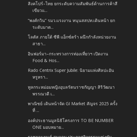
สิงคโปร์–ไทย ยกระดับความสัมพันธ์ด้านการค้าสี
เขียวแ...
“พงศ์กวิน” รมว.แรงงาน หนุนสสปท.เดินหน้า ยก
ระดับมาต...
โลตัส ภายใต้ ซีพี แอ็กซ์ตร้า ผนึกกำลังหน่วยงาน
สาธา...
อินฟอร์มา–กระทรวงการท่องเที่ยวฯ เปิดงาน
Food & Hos...
Rado Centrix Super Jubile: นิยามแห่งศิลปะอัน
หรูหรา...
ทูลกระหม่อมหญิงอุบลรัตนราชกัญญา สิริวัฒนา
พรรณวดี เ...
พาณิชย์ เดินหน้าจัด GI Market สัญจร 2025 ครั้ง
ที่ ...
องค์ประธานมูลนิธิโครงการ TO BE NUMBER
ONE มอบหมาย...
ราชยานยนต์ สมาคม ประกาศกิจกรรมแข่งขัน