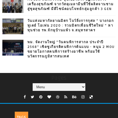
เครื่องสุขภัณฑ์ จากวัสดุเมลามีนที่ใช้ผลิตจานชาม
สู่ชุดสุขภัณฑ์ มีดีไซน์ตอบโจทย์กลุ่มลูกค้า 3 GEN
วันแห่งมหากัลยาณมิตร โบว์ลิ่งการกุศล “ บางกอก
ทูเดย์ โอเพ่น 2020 : รวมมิตรเพื่อนชีวิตใหม่ ” หา
ทุนช่วย รพ.จักษุบ้านแพ้ว จ.สมุทรสาคร
พม. จัดงานใหญ่ “วันคนพิการสากล ประจำปี
2568” เชิดชูเกียรติคนพิการต้นแบบ - หนุน 2 MOU
ขยายโอกาสคนพิการสร้างอาชีพ พร้อมใช้
นวัตกรรมภูมิสารสนเทศ
Pages
TAGS