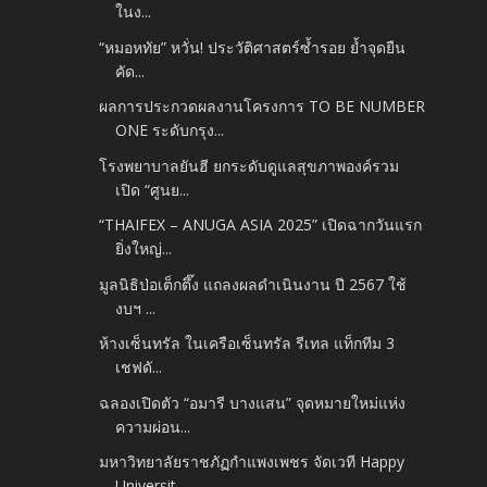
ในง...
“หมอหทัย” หวั่น! ประวัติศาสตร์ซ้ำรอย ย้ำจุดยืน
คัด...
ผลการประกวดผลงานโครงการ TO BE NUMBER
ONE ระดับกรุง...
โรงพยาบาลยันฮี ยกระดับดูแลสุขภาพองค์รวม
เปิด “ศูนย...
“THAIFEX – ANUGA ASIA 2025” เปิดฉากวันแรก
ยิ่งใหญ่...
มูลนิธิป่อเต็กตึ๊ง แถลงผลดำเนินงาน ปี 2567 ใช้
งบฯ ...
ห้างเซ็นทรัล ในเครือเซ็นทรัล รีเทล แท็กทีม 3
เชฟดั...
ฉลองเปิดตัว “อมารี บางแสน” จุดหมายใหม่แห่ง
ความผ่อน...
มหาวิทยาลัยราชภัฏกำแพงเพชร จัดเวที Happy
Universit...