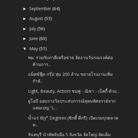
September
(64)
►
August
(53)
►
July
(56)
►
June
(60)
►
May
(51)
▼
พม. ร่วมกับภาคีเครือข่าย จัดงานวันรณรงค์ต่อ
ต้านการ...
แม็คซ์ฟู๊ด กรุ๊ป ทุ่ม 200 ล้าน ขยายโรงงานเพิ่ม
กำลั...
Light, Beauty, Action! ชมพู่ - ณิชา - เบ็คกี้ ตัวแ...
ยูโอบี มอบรางวัลประสบการณ์สุดมหัศจรรย์จาก
แคมเปญ “L...
น้ำแร่ 6ty° Degrees (ซิกตี้ ดีกรี) เปิดเกมรุกตลาด
ต...
จันทบุรี นำทัพจับมือ 5 จังหวัด จัดใหญ่ จัดเต็ม