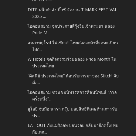
DITP ผนึกกำลัง บิ๊กซี จัดงาน T MARK FESTIVAL
2025 ...
ไอคอนสยาม จุดประกายสีรุ้งริมเจ้าพระยา ฉลอง
Pride M...
สหภาพยุโรป ไฟเขียว!!! ไทยส่งออกม้าที่จดทะเบียน
ไปยั...
W Hotels จัดกิจกรรมร่วมฉลอง Pride Month ใน
ประเทศไทย
“ดิสนีย์ ประเทศไทย” ต้อนรับการมาของ Stitch! จับ
มือ...
ไอคอนสยาม ชวนชมนิทรรศการศิลปนิพนธ์ “กาล
ครั้งหนึ่ง”...
ยูโอบี จับมือ นารา กรุ๊ป มอบสิทธิพิเศษด้านการรับ
ปร...
EAT OUT กับแมริออท บอนวอย กลับมาอีกครั้ง! พบ
กับเทศ...